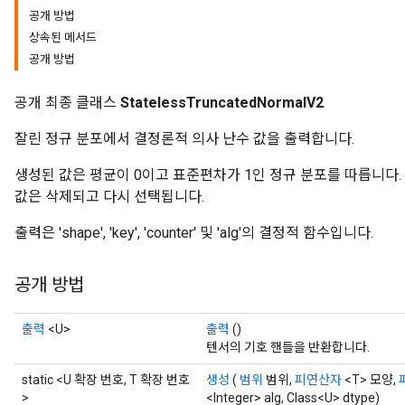
공개 방법
상속된 메서드
공개 방법
공개 최종 클래스
StatelessTruncatedNormalV2
잘린 정규 분포에서 결정론적 의사 난수 값을 출력합니다.
생성된 값은 평균이 0이고 표준편차가 1인 정규 분포를 따릅니다.
값은 삭제되고 다시 선택됩니다.
출력은 'shape', 'key', 'counter' 및 'alg'의 결정적 함수입니다.
공개 방법
출력
<U>
출력
()
텐서의 기호 핸들을 반환합니다.
static <U 확장 번호, T 확장 번호
생성
(
범위
범위,
피연산자
<T> 모양,
>
<Integer> alg, Class<U> dtype)