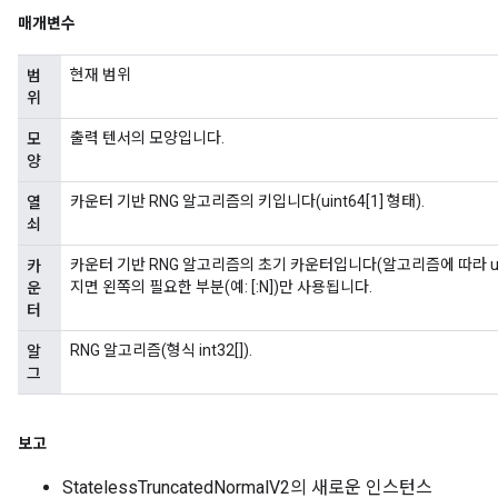
매개변수
현재 범위
범
위
출력 텐서의 모양입니다.
모
양
카운터 기반 RNG 알고리즘의 키입니다(uint64[1] 형태).
열
쇠
카운터 기반 RNG 알고리즘의 초기 카운터입니다(알고리즘에 따라 uint64[
카
지면 왼쪽의 필요한 부분(예: [:N])만 사용됩니다.
운
터
RNG 알고리즘(형식 int32[]).
알
그
보고
StatelessTruncatedNormalV2의 새로운 인스턴스