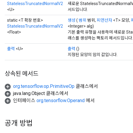
StatelessTruncatedNormalV2
새로운 StatelessTruncatedNo
<U>
서드입니다.
static <T 확장 번호>
생성
(
범위
범위,
피연산자
<T> 모양,
StatelessTruncatedNormalV2
<Integer> alg)
<Float>
기본 출력 유형을 사용하여 새로운 State
래스를 생성하는 팩토리 메서드입니다.
출력
<U>
출력
()
지정된 모양의 임의 값입니다.
상속된 메서드
org.tensorflow.op.PrimitiveOp
클래스에서
java.lang.Object 클래스에서
인터페이스
org.tensorflow.Operand
에서
공개 방법