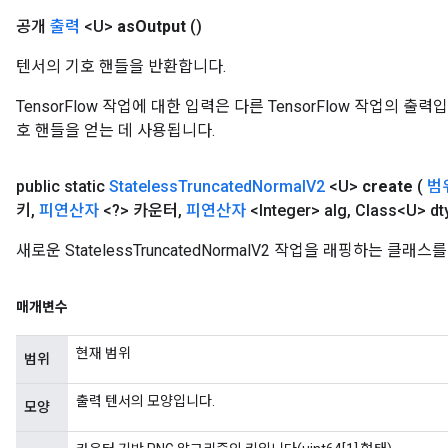
공개
출력
<U>
as
Output
()
텐서의 기호 핸들을 반환합니다.
TensorFlow 작업에 대한 입력은 다른 TensorFlow 작업의 
호 핸들을 얻는 데 사용됩니다.
public static
Stateless
Truncated
Normal
V2
<U>
create
(
범
키
,
피연산자
<?> 카운터
,
피연산자
<Integer> alg
,
Class<U> dt
새로운 StatelessTruncatedNormalV2 작업을 래핑하는 클
매개변수
현재 범위
범위
출력 텐서의 모양입니다.
모양