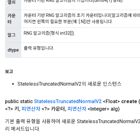
카운터 기반 RNG 알고리즘의 키입니다(uint64[1] 형태).
열쇠
카운터 기반 RNG 알고리즘의 초기 카운터입니다(알고리즘에 따라 uint6
카운
어지면 왼쪽의 필요한 부분(예: [:N])만 사용됩니다.
터
RNG 알고리즘(형식 int32[]).
알그
출력 유형입니다.
dtype
보고
StatelessTruncatedNormalV2의 새로운 인스턴스
public static
Stateless
Truncated
Normal
V2
<Float>
create
<?> 키
,
피연산자
<?> 카운터
,
피연산자
<Integer> alg)
기본 출력 유형을 사용하여 새로운 StatelessTruncatedNor
리 메서드입니다.