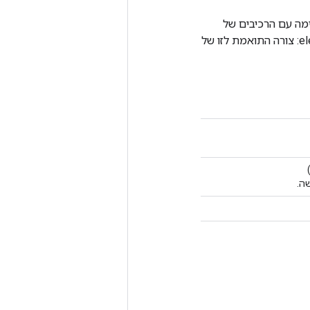
להכניס לרשימה. input_handle: הרשימה הישנה. output_handle: רשימה עם הרכיבים של
הרשימה הישנה ואחריה tensor. element_dtype: סוג האלמנטים ברשימה. element_shape: צורה התואמת לזו של