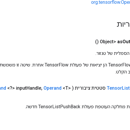
org.tensorflow.Ope
ריות
()
as
Out
הסמלית של טנזור.
כניסות לפעולות TensorFlow הן יציאות של פעולת rFlow
 הקלט.
List
Tensor
סטטית ציבורית
(
<T>
Operand
,
Handle
<?> input
and
עוטפת פעולת TensorListPushBack חדשה.