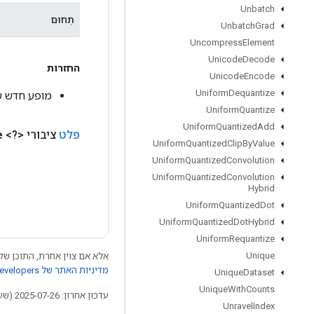
Unbatch
תְחוּם
Unbatch
Grad
Uncompress
Element
Unicode
Decode
החזרות
Unicode
Encode
Uniform
Dequantize
מופע חדש של ListPushBack
Uniform
Quantize
Uniform
Quantized
Add
פלט
ציבורי <?>
e
Uniform
Quantized
Clip
By
Value
Uniform
Quantized
Convolution
Uniform
Quantized
Convolution
Hybrid
Uniform
Quantized
Dot
Uniform
Quantized
Dot
Hybrid
Uniform
Requantize
Unique
אלא אם צוין אחרת, התוכן של 
מדיניות האתר של Google Developers‏
Unique
Dataset
Unique
With
Counts
עדכון אחרון: 2025-07-26 (שעון UTC).
Unravel
Index