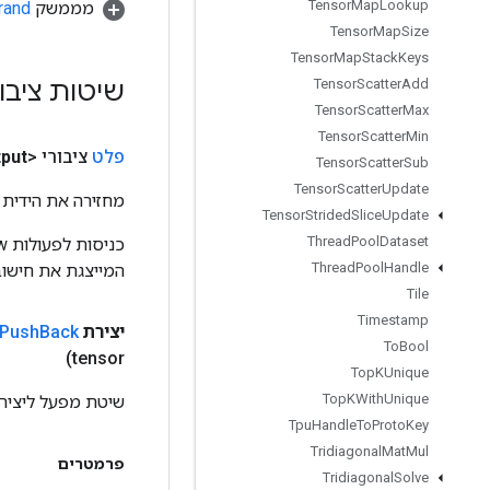
Tensor
Map
Lookup
מממשק
rand
Tensor
Map
Size
Tensor
Map
Stack
Keys
שיטות ציבו
Tensor
Scatter
Add
Tensor
Scatter
Max
Tensor
Scatter
Min
פלט
ציבורי <Object>
put
Tensor
Scatter
Sub
Tensor
Scatter
Update
מחזירה את הידית 
Tensor
Strided
Slice
Update
Thread
Pool
Dataset
Thread
Pool
Handle
המייצגת את חישוב
Tile
Timestamp
יצירת
Back
Push
To
Bool
tensor)
Top
KUnique
Top
KWith
Unique
שיטת מפעל ליצירת מחלקה ה
Tpu
Handle
To
Proto
Key
Tridiagonal
Mat
Mul
פרמטרים
Tridiagonal
Solve