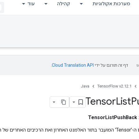
מערכות אקולוגיות
קהילה
עוד
דף זה תורגם על ידי
Cloud Translation API
.
Java
TensorFlow v2.12.1
Tensor
List
P
TensorListPushBack
מחזירה רשימה עם ה-'Tensor' המועבר בתור האלמנט האחרון ואת הרכיבים האחרי