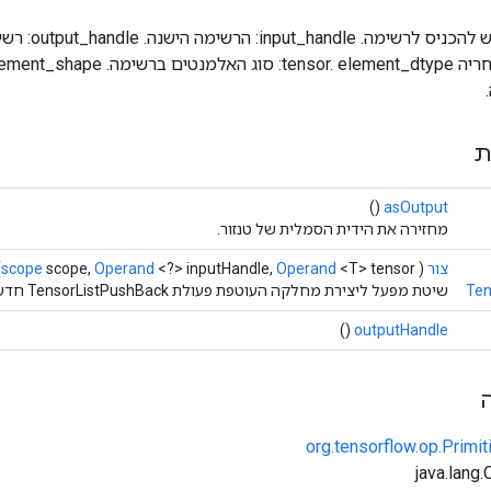
טנסור: הטנסור שיש 
ת
()
asOutput
מחזירה את הידית הסמלית של טנזור.
צור
(
<T> tensor)
Operand
<?> inputHandle,
Operand
scope,
scope
Ten
שיטת מפעל ליצירת מחלקה העוטפת פעולת TensorListPushBack חדשה.
()
outputHandle
org.tensorflow.op.Primi