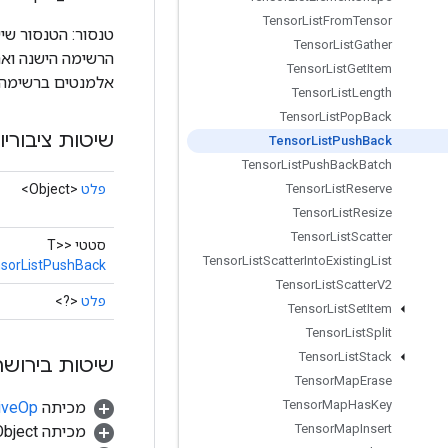
Tensor
List
From
Tensor
Tensor
List
Gather
Tensor
List
Get
Item
אלמנטים ברשימה.
Tensor
List
Length
Tensor
List
Pop
Back
שיטות ציבוריו
Tensor
List
Push
Back
Tensor
List
Push
Back
Batch
פלט
<Object>
Tensor
List
Reserve
Tensor
List
Resize
Tensor
List
Scatter
סטטי <T>
Tensor
List
Scatter
Into
Existing
List
sorListPushBack
Tensor
List
Scatter
V2
פלט
<?>
Tensor
List
Set
Item
Tensor
List
Split
Tensor
List
Stack
שיטות בירושה
Tensor
Map
Erase
Tensor
Map
Has
Key
מכיתה
tiveOp
Tensor
Map
Insert
מכיתה java.lang.Object