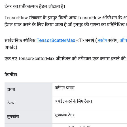
टेंसर का प्रतीकात्मक हैंडल लौटाता है।
TensorFlow संचालन के इनपुट किसी अन्य TensorFlow ऑपरेशन के आउटप
हैंडल प्राप्त करने के लिए किया जाता है जो इनपुट की गणना का प्रतिनिधित्व 
सार्वजनिक स्थैतिक
Tensor
Scatter
Max
<T>
बनाएं
(
स्कोप
स्कोप
,
ऑपर
अपडेट)
एक नए TensorScatterMax ऑपरेशन को लपेटकर एक क्लास बनाने की फ़ै
पैरामीटर
वर्तमान दायरा
दायरा
अपडेट करने के लिए टेंसर।
टेन्सर
सूचकांक टेंसर.
सूचकांक