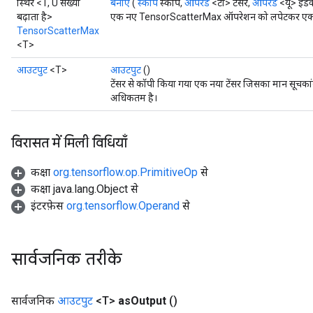
स्थिर <T, U संख्या
बनाएं
(
स्कोप
स्कोप,
ऑपरेंड
<टी> टेंसर,
ऑपरेंड
<यू> इंडे
बढ़ाता है>
एक नए TensorScatterMax ऑपरेशन को लपेटकर एक क्ल
TensorScatterMax
<T>
आउटपुट
<T>
आउटपुट
()
टेंसर से कॉपी किया गया एक नया टेंसर जिसका मान सूचकां
अधिकतम है।
विरासत में मिली विधियाँ
कक्षा
org.tensorflow.op.PrimitiveOp
से
कक्षा java.lang.Object से
इंटरफ़ेस
org.tensorflow.Operand
से
सार्वजनिक तरीके
सार्वजनिक
आउटपुट
<T>
as
Output
()