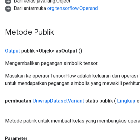
Dari kelas java.lang.Object
Dari antarmuka
org.tensorflow.Operand
Metode Publik
Output
publik <Objek>
as
Output
()
Mengembalikan pegangan simbolik tensor.
Masukan ke operasi TensorFlow adalah keluaran dari operasi 
untuk mendapatkan pegangan simbolis yang mewakili perhitun
pembuatan
Unwrap
Dataset
Variant
statis publik
(
Lingkup
c
Metode pabrik untuk membuat kelas yang membungkus operas
Parameter