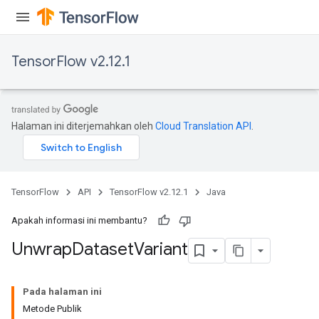
TensorFlow v2.12.1
Halaman ini diterjemahkan oleh
Cloud Translation API
.
TensorFlow
API
TensorFlow v2.12.1
Java
Apakah informasi ini membantu?
Unwrap
Dataset
Variant
Pada halaman ini
Metode Publik