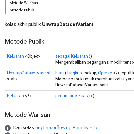
Metode Warisan
Metode Publik
kelas akhir publik
UnwrapDatasetVariant
Metode Publik
Keluaran
<Objek>
sebagai Keluaran
()
Mengembalikan pegangan simbolik tenso
UnwrapDatasetVariant
buat
(
Lingkup
lingkup,
Operan
<?> inputH
statis
Metode pabrik untuk membuat kelas ya
UnwrapDatasetVariant baru.
Keluaran
<?>
pegangan keluaran
()
Metode Warisan
Dari kelas
org.tensorflow.op.PrimitiveOp