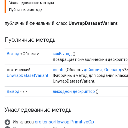
Унаследованные методы
Публичные методы
публичный финальный класс
UnwrapDatasetVariant
Публичные методы
Вывод
<Объект>
какВывод
()
Возвращает символический дескриптор
статический
create
(Область
действия
,
Операнд
<?>
UnwrapDatasetVariant
Фабричный метод для создания класс
UnwrapDatasetVariant.
Вывод
<?>
выходной дескриптор
()
Унаследованные методы
Из класса
org.tensorflow.op.PrimitiveOp