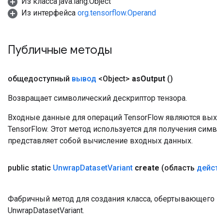
Из класса java.lang.Object
Из интерфейса
org.tensorflow.Operand
Публичные методы
общедоступный
вывод
<Object>
as
Output
()
Возвращает символический дескриптор тензора.
Входные данные для операций TensorFlow являются вы
TensorFlow. Этот метод используется для получения сим
представляет собой вычисление входных данных.
public static
Unwrap
Dataset
Variant
create
(область
дейс
Фабричный метод для создания класса, обертывающег
UnwrapDatasetVariant.