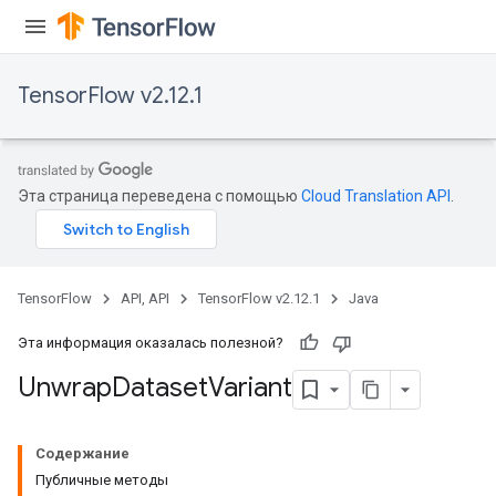
TensorFlow v2.12.1
Эта страница переведена с помощью
Cloud Translation API
.
TensorFlow
API, API
TensorFlow v2.12.1
Java
Эта информация оказалась полезной?
Unwrap
Dataset
Variant
Содержание
Публичные методы