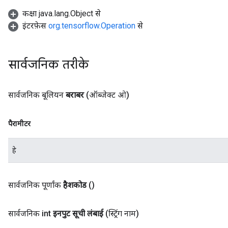
कक्षा java.lang.Object से
इंटरफ़ेस
org.tensorflow.Operation
से
सार्वजनिक तरीके
सार्वजनिक बूलियन
बराबर
(ऑब्जेक्ट ओ)
पैरामीटर
हे
सार्वजनिक पूर्णांक
हैशकोड
()
सार्वजनिक int
इनपुट सूची लंबाई
(स्ट्रिंग नाम)