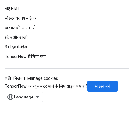
सहायता
सॉफ़्टवेयर वर्शन ट्रैकर
प्रॉडक्ट की जानकारी
स्टैक ओवरफ़्लो
ब्रैंड दिशानिर्देश
TensorFlow से लिया गया
शर्तें
निजता
Manage cookies
सदस्य बनें
TensorFlow का न्यूज़लेटर पाने के लिए साइन अप करें