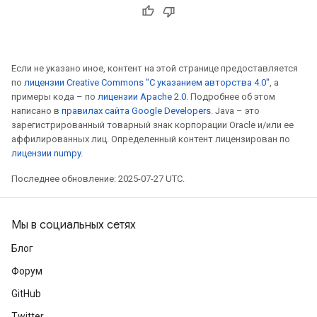
Если не указано иное, контент на этой странице предоставляется
ryTensorBatch
по
лицензии Creative Commons "С указанием авторства 4.0"
, а
dTensorBatch
примеры кода – по
лицензии Apache 2.0
. Подробнее об этом
написано в
правилах сайта Google Developers
. Java – это
зарегистрированный товарный знак корпорации Oracle и/или ее
аффилированных лиц. Определенный контент лицензирован по
лицензии numpy
.
Последнее обновление: 2025-07-27 UTC.
Мы в социальных сетях
Блог
rBatch
Форум
GitHub
Twitter
Batch