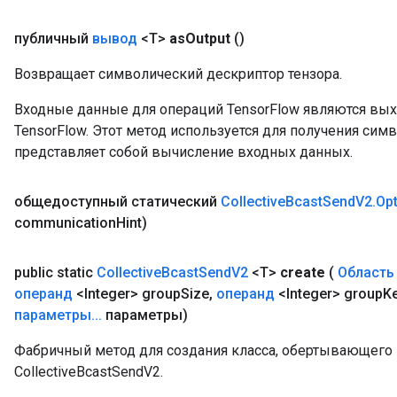
публичный
вывод
<T>
as
Output
()
Возвращает символический дескриптор тензора.
Входные данные для операций TensorFlow являются вы
TensorFlow. Этот метод используется для получения сим
представляет собой вычисление входных данных.
общедоступный статический
Collective
Bcast
Send
V2
.
Op
communication
Hint)
public static
Collective
Bcast
Send
V2
<T>
create
(
Область
операнд
<Integer> group
Size
,
операнд
<Integer> group
K
параметры
.
.
.
параметры)
Фабричный метод для создания класса, обертывающег
CollectiveBcastSendV2.