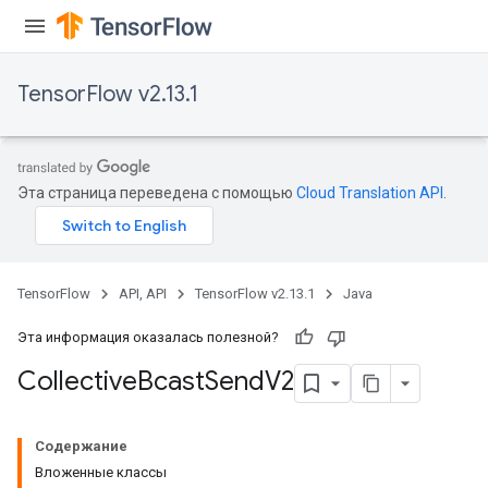
TensorFlow v2.13.1
Эта страница переведена с помощью
Cloud Translation API
.
TensorFlow
API, API
TensorFlow v2.13.1
Java
Эта информация оказалась полезной?
Collective
Bcast
Send
V2
Содержание
Вложенные классы