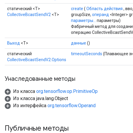
статический <T>
create
(
Область действия
, вв
CollectiveBcastSendV2
<T>
groupSize,
операнд
<Integer> g
параметры...
параметры)
Фабричный метод для создани
операцию CollectiveBcastSendV
Выход
<Т>
данные
()
статический
timeoutSeconds
(Плавающее зн
CollectiveBcastSendV2.Options
Унаследованные методы
Из класса
org.tensorflow.op.PrimitiveOp
Из класса java.lang.Object
Из интерфейса
org.tensorflow.Operand
Публичные методы