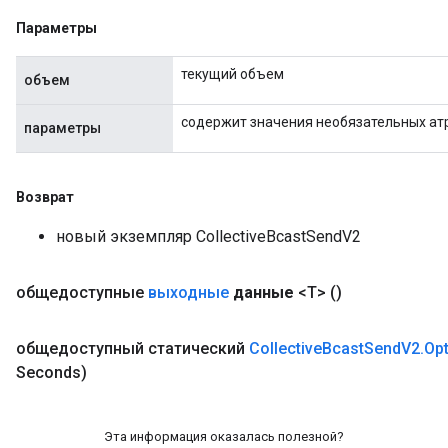
Параметры
текущий объем
объем
содержит значения необязательных ат
параметры
Возврат
новый экземпляр CollectiveBcastSendV2
общедоступные
выходные
данные
<T>
()
общедоступный статический
Collective
Bcast
Send
V2
.
Op
Seconds)
Эта информация оказалась полезной?