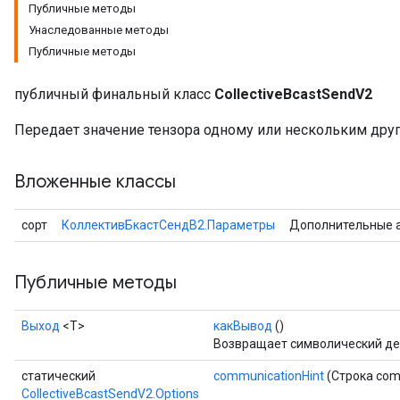
Публичные методы
Унаследованные методы
Публичные методы
публичный финальный класс
CollectiveBcastSendV2
Передает значение тензора одному или нескольким друг
Вложенные классы
сорт
КоллективБкастСендВ2.Параметры
Дополнительные 
Публичные методы
Выход
<Т>
какВывод
()
Возвращает символический де
статический
communicationHint
(Строка com
CollectiveBcastSendV2.Options