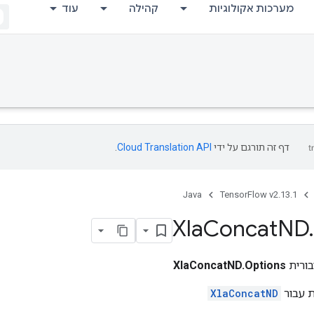
מערכות אקולוגיות
קהילה
עוד
דף זה תורגם על ידי
Cloud Translation API
.
Java
TensorFlow v2.13.1
Xla
Concat
ND
.
ורית
XlaConcatND.Options
ת עבור
XlaConcatND