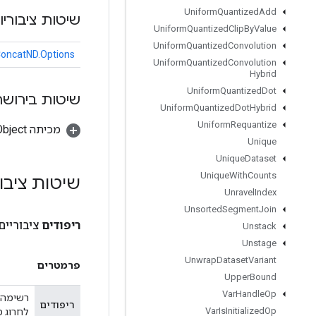
Uniform
Quantized
Add
שיטות ציבוריו
Uniform
Quantized
Clip
By
Value
Uniform
Quantized
Convolution
ConcatND.Options
Uniform
Quantized
Convolution
Hybrid
Uniform
Quantized
Dot
שיטות בירושה
Uniform
Quantized
Dot
Hybrid
Uniform
Requantize
מכיתה java.lang.Object
Unique
Unique
Dataset
Unique
With
Counts
שיטות ציבו
Unravel
Index
Unsorted
Segment
Join
ריפודים
ציבוריים
Unstack
Unstage
Unwrap
Dataset
Variant
פרמטרים
Upper
Bound
Var
Handle
Op
רשימה א
ריפודים
Var
Is
Initialized
Op
לחרוג מ