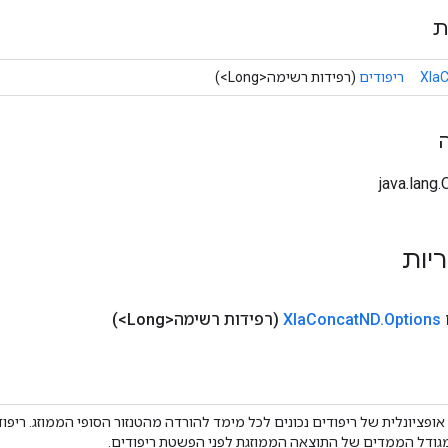
ת
Xla
ריפודים
(רפידות רשימה<Long>)
ריות
Options
.
ND
Concat
Xla
(רפידות רשימה<Long>)
ופציונלית של ריפודים נכונים לכל מימד להורדה מהטנזור הסופי הממוזג. ריפו
גודל הממדים של התוצאה הממוזגת לפני הפשטת ריפודים.