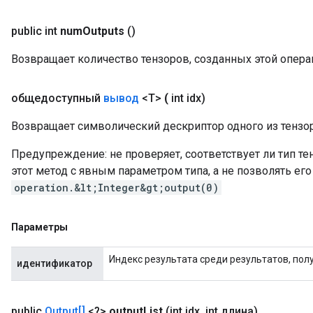
public int
num
Outputs
()
Возвращает количество тензоров, созданных этой опера
общедоступный
вывод
<T>
(
int idx)
Возвращает символический дескриптор одного из тензор
Предупреждение: не проверяет, соответствует ли тип т
этот метод с явным параметром типа, а не позволять ег
operation.&lt;Integer&gt;output(0)
Параметры
Индекс результата среди результатов, пол
идентификатор
public
Output[]
<?>
output
List
(int idx
,
int длина)