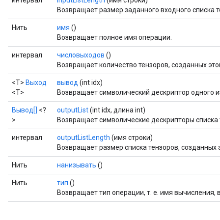
интервал
inputListLength
(имя строки)
Возвращает размер заданного входного списка т
Нить
имя
()
Возвращает полное имя операции.
интервал
числовыходов
()
Возвращает количество тензоров, созданных это
<Т>
Выход
вывод
(int idx)
<Т>
Возвращает символический дескриптор одного из
Вывод[]
<?
outputList
(int idx, длина int)
>
Возвращает символические дескрипторы списка т
интервал
outputListLength
(имя строки)
Возвращает размер списка тензоров, созданных 
Нить
нанизывать
()
Нить
тип
()
Возвращает тип операции, т. е. имя вычисления,