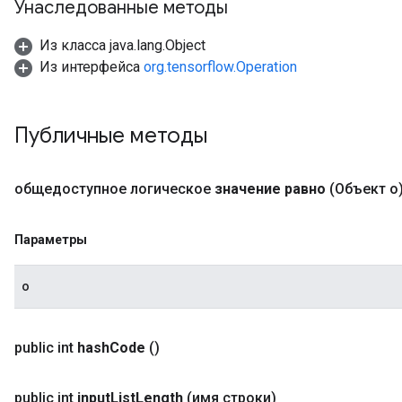
Унаследованные методы
Из класса java.lang.Object
Из интерфейса
org.tensorflow.Operation
Публичные методы
общедоступное логическое
значение равно
(Объект o
Параметры
о
public int
hash
Code
()
public int
input
List
Length
(имя строки)