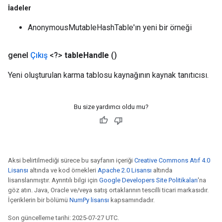
İadeler
leOp
AnonymousMutableHashTable'ın yeni bir örneği
genel
Çıkış
<?>
table
Handle
()
Yeni oluşturulan karma tablosu kaynağının kaynak tanıtıcısı.
Bu size yardımcı oldu mu?
Aksi belirtilmediği sürece bu sayfanın içeriği
Creative Commons Atıf 4.0
Lisansı
altında ve kod örnekleri
Apache 2.0 Lisansı
altında
Flush
lisanslanmıştır. Ayrıntılı bilgi için
Google Developers Site Politikaları
'na
göz atın. Java, Oracle ve/veya satış ortaklarının tescilli ticari markasıdır.
İçeriklerin bir bölümü
NumPy lisansı
kapsamındadır.
eHandleOp
Son güncelleme tarihi: 2025-07-27 UTC.