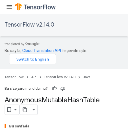
TensorFlow v2.14.0
Bu sayfa,
Cloud Translation API
ile çevrilmiştir.
TensorFlow
API
TensorFlow v2.14.0
Java
Bu size yardımcı oldu mu?
Anonymous
Mutable
Hash
Table
Bu sayfada