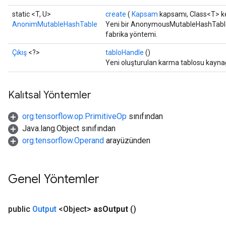
static <T, U>
create
(
Kapsam
kapsamı, Class<T> k
AnonimMutableHashTable
Yeni bir AnonymousMutableHashTable iş
fabrika yöntemi.
Çıkış
<?>
tabloHandle
()
Yeni oluşturulan karma tablosu kaynağı
Kalıtsal Yöntemler
org.tensorflow.op.PrimitiveOp
sınıfından
Java.lang.Object sınıfından
org.tensorflow.Operand
arayüzünden
Genel Yöntemler
public
Output
<Object>
as
Output
()