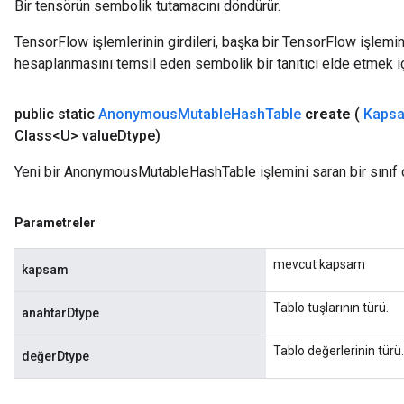
Bir tensörün sembolik tutamacını döndürür.
TensorFlow işlemlerinin girdileri, başka bir TensorFlow işleminin
hesaplanmasını temsil eden sembolik bir tanıtıcı elde etmek için
public static
Anonymous
Mutable
Hash
Table
create
(
Kapsa
Class<U> value
Dtype)
Yeni bir AnonymousMutableHashTable işlemini saran bir sınıf o
Parametreler
t
mevcut kapsam
kapsam
Tablo tuşlarının türü.
anahtarDtype
Tablo değerlerinin türü.
değerDtype
source