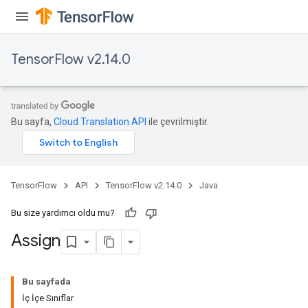
TensorFlow v2.14.0
rs
Bu sayfa,
Cloud Translation API
ile çevrilmiştir.
TensorFlow
API
TensorFlow v2.14.0
Java
Bu size yardımcı oldu mu?
Assign
Bu sayfada
İç İçe Sınıflar