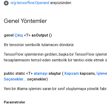
org.tensorflow.Operand
arayüzünden
t
Genel Yöntemler
genel
Çıkış
<T>
as
Output
()
source
Bir tensörün sembolik tutamacını döndürür.
TensorFlow işlemlerinin girdileri, başka bir TensorFlow işleminin
leOp
hesaplanmasını temsil eden sembolik bir tanıtıcı elde etmek için
public static <T>
atamayı
oluştur
(
Kapsam
kapsamı
,
İşlen
Seçenekler
.
.
.
seçenekler)
Yeni bir Atama işlemini saran bir sınıf oluşturmaya yönelik fabr
Parametreler