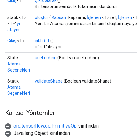
Çıkış
<T>
Çıkış olarak
()
Bir tensörün sembolik tutamacını döndürür.
statik <T>
oluştur
(
Kapsam
kapsamı,
İşlenen
<T> ref,
İşlenen
<T
<T>'
yi
Yeni bir Atama işlemini saran bir sınıf oluşturmaya yö
atayın
Çıkış
<T>
çıktıRef
()
= "ref" ile aynı.
Statik
useLocking
(Boolean useLocking)
Atama
Seçenekleri
Statik
validateShape
(Boolean validateShape)
Atama
Seçenekleri
Kalıtsal Yöntemler
org.tensorflow.op.PrimitiveOp
sınıfından
Java.lang.Object sınıfından