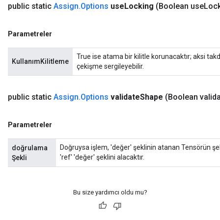
public static
Assign
.
Options
use
Locking
(Boolean use
Lock
Parametreler
True ise atama bir kilitle korunacaktır; aksi t
KullanımKilitleme
çekişme sergileyebilir.
public static
Assign
.
Options
validate
Shape
(Boolean valid
Parametreler
Doğruysa işlem, 'değer' şeklinin atanan Tensörün şekl
doğrulama
'ref' 'değer' şeklini alacaktır.
Şekli
Bu size yardımcı oldu mu?