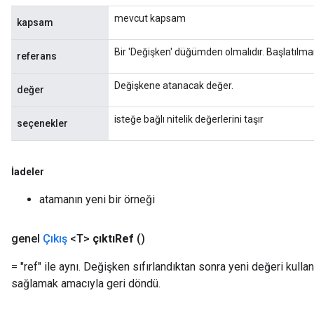
mevcut kapsam
kapsam
Bir 'Değişken' düğümden olmalıdır. Başlatılmam
referans
Flush
Değişkene atanacak değer.
değer
eHandleOp
isteğe bağlı nitelik değerlerini taşır
seçenekler
İadeler
ureSplit
atamanın yeni bir örneği
genel
Çıkış
<T>
çıktıRef
()
= "ref" ile aynı. Değişken sıfırlandıktan sonra yeni değeri kulla
sağlamak amacıyla geri döndü.