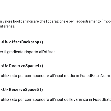
n valore bool per indicare che l'operazione è per l'addestramento (impo
'inferenza.
 <U>
offset
Backprop
()
 il gradiente rispetto all'offset.
 <U>
Reserve
Space4
()
utilizzato per corrispondere all'input medio in FusedBatchNorm.
 <U>
Reserve
Space5
()
tilizzato per corrispondere all'input della varianza in FusedBa