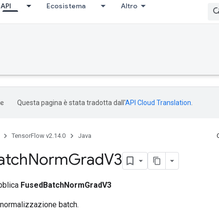
API
Ecosistema
Altro
Questa pagina è stata tradotta dall'
API Cloud Translation
.
TensorFlow v2.14.0
Java
atch
Norm
Grad
V3
bblica
FusedBatchNormGradV3
 normalizzazione batch.