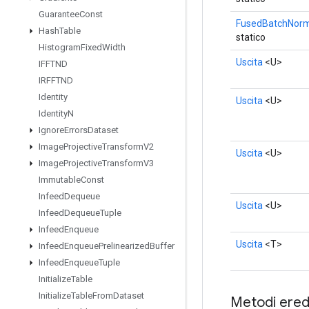
Guarantee
Const
FusedBatchNorm
Hash
Table
statico
Histogram
Fixed
Width
Uscita
<U>
IFFTND
IRFFTND
Identity
Uscita
<U>
Identity
N
Ignore
Errors
Dataset
Image
Projective
Transform
V2
Uscita
<U>
Image
Projective
Transform
V3
Immutable
Const
Infeed
Dequeue
Uscita
<U>
Infeed
Dequeue
Tuple
Infeed
Enqueue
Uscita
<T>
Infeed
Enqueue
Prelinearized
Buffer
Infeed
Enqueue
Tuple
Initialize
Table
Initialize
Table
From
Dataset
Metodi eredi