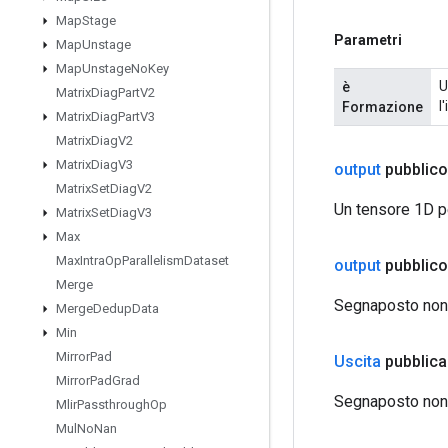
Map
Stage
Parametri
Map
Unstage
Map
Unstage
No
Key
U
è
Matrix
Diag
Part
V2
l
Formazione
Matrix
Diag
Part
V3
Matrix
Diag
V2
Matrix
Diag
V3
output
pubblico
Matrix
Set
Diag
V2
Un tensore 1D per
Matrix
Set
Diag
V3
Max
Max
Intra
Op
Parallelism
Dataset
output
pubblico
Merge
Segnaposto non 
Merge
Dedup
Data
Min
Mirror
Pad
Uscita
pubblica
Mirror
Pad
Grad
Segnaposto non u
Mlir
Passthrough
Op
Mul
No
Nan