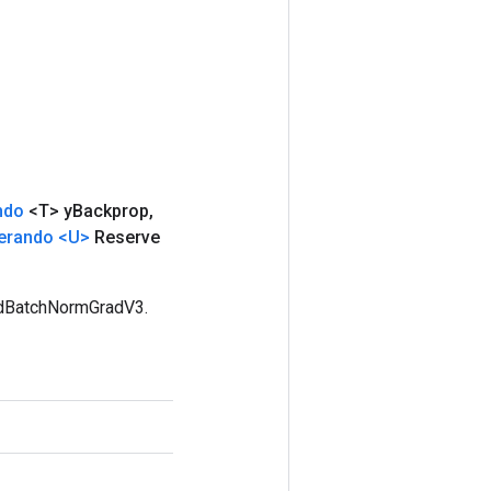
ndo
<T> y
Backprop
,
erando
<U>
Reserve
sedBatchNormGradV3.