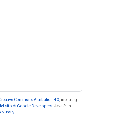
Creative Commons Attribution 4.0
, mentre gli
el sito di Google Developers
. Java è un
za NumPy
.