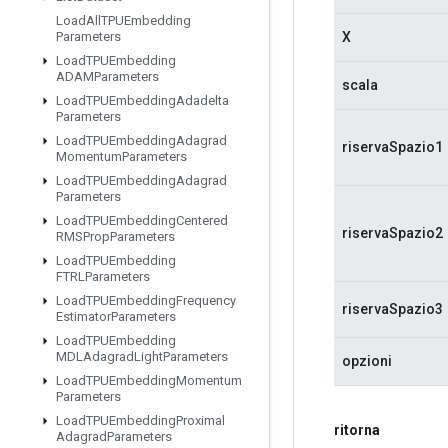
Load
All
TPUEmbedding
X
Parameters
Load
TPUEmbedding
ADAMParameters
scala
Load
TPUEmbedding
Adadelta
Parameters
Load
TPUEmbedding
Adagrad
riservaSpazio1
Momentum
Parameters
Load
TPUEmbedding
Adagrad
Parameters
Load
TPUEmbedding
Centered
riservaSpazio2
RMSProp
Parameters
Load
TPUEmbedding
FTRLParameters
Load
TPUEmbedding
Frequency
riservaSpazio3
Estimator
Parameters
Load
TPUEmbedding
MDLAdagrad
Light
Parameters
opzioni
Load
TPUEmbedding
Momentum
Parameters
Load
TPUEmbedding
Proximal
ritorna
Adagrad
Parameters