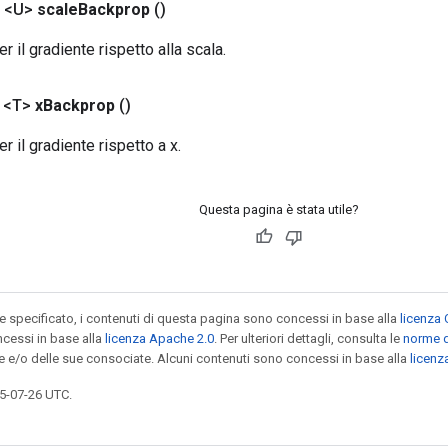
 <U>
scale
Backprop
()
 il gradiente rispetto alla scala.
 <T>
x
Backprop
()
 il gradiente rispetto a x.
Questa pagina è stata utile?
specificato, i contenuti di questa pagina sono concessi in base alla
licenza 
cessi in base alla
licenza Apache 2.0
. Per ulteriori dettagli, consulta le
norme d
le e/o delle sue consociate. Alcuni contenuti sono concessi in base alla
licen
5-07-26 UTC.