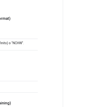
ormat)
inito) o "NCHW".
aining)