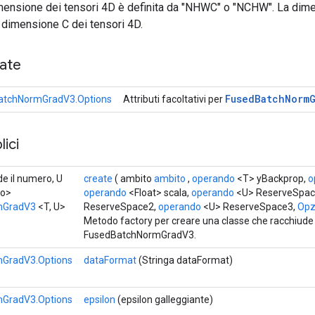
dimensione dei tensori 4D è definita da "NHWC" o "NCHW". La dim
 dimensione C dei tensori 4D.
cate
Fused
Batch
Norm
atchNormGradV3.Options
Attributi facoltativi per
ici
de il numero, U
create
( ambito
ambito
,
operando
<T> yBackprop,
o
ro>
operando
<Float> scala,
operando
<U> ReserveSpac
mGradV3
<T, U>
ReserveSpace2,
operando
<U> ReserveSpace3,
Opzi
Metodo factory per creare una classe che racchiud
FusedBatchNormGradV3.
GradV3.Options
dataFormat
(Stringa dataFormat)
GradV3.Options
epsilon
(epsilon galleggiante)