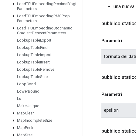
Load
TPUEmbedding
Proximal
Yogi
una nuova
Parameters
Load
TPUEmbedding
RMSProp
Parameters
pubblico stati
Load
TPUEmbedding
Stochastic
Gradient
Descent
Parameters
Lookup
Table
Export
Parametri
Lookup
Table
Find
Lookup
Table
Import
formato dei dati
Lookup
Table
Insert
Lookup
Table
Remove
pubblico stati
Lookup
Table
Size
Loop
Cond
Lower
Bound
Parametri
Lu
Make
Unique
epsilon
Map
Clear
Map
Incomplete
Size
Map
Peek
pubblico stati
Map
Size