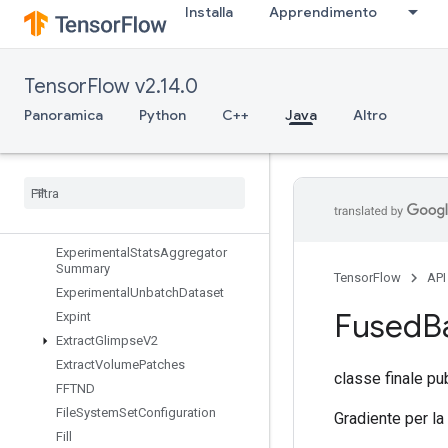
Installa
Apprendimento
ExperimentalPrivateThreadPoolDa
taset
ExperimentalRandomDataset
TensorFlow v2.14.0
ExperimentalRebatchDataset
ExperimentalSetStatsAggregator
Panoramica
Python
C++
Java
Altro
Dataset
Experimental
Sliding
Window
Dataset
Experimental
Sql
Dataset
Experimental
Stats
Aggregator
Handle
Experimental
Stats
Aggregator
Summary
TensorFlow
API
Experimental
Unbatch
Dataset
Fused
B
Expint
Extract
Glimpse
V2
Extract
Volume
Patches
classe finale pu
FFTND
File
System
Set
Configuration
Gradiente per la
Fill