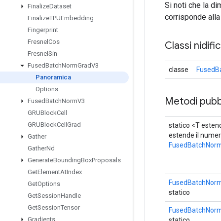
Si noti che la 
Finalize
Dataset
corrisponde alla
Finalize
TPUEmbedding
Fingerprint
Fresnel
Cos
Classi nidifi
Fresnel
Sin
Fused
Batch
Norm
Grad
V3
classe
FusedB
Panoramica
Options
Metodi pubbl
Fused
Batch
Norm
V3
GRUBlock
Cell
GRUBlock
Cell
Grad
statico <T esten
estende il nume
Gather
FusedBatchNor
Gather
Nd
Generate
Bounding
Box
Proposals
Get
Element
At
Index
FusedBatchNorm
Get
Options
statico
Get
Session
Handle
Get
Session
Tensor
FusedBatchNorm
Gradients
statico