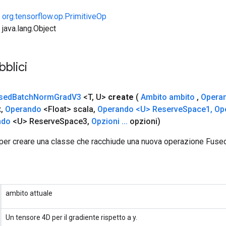
e
org.tensorflow.op.PrimitiveOp
 java.lang.Object
bblici
sed
Batch
Norm
Grad
V3
<T
,
U>
create
(
Ambito ambito
,
Opera
x
,
Operando
<Float> scala
,
Operando <U> Reserve
Space1
,
Op
ndo
<U> Reserve
Space3
,
Opzioni
.
.
.
opzioni)
per creare una classe che racchiude una nuova operazione Fu
ambito attuale
Un tensore 4D per il gradiente rispetto a y.