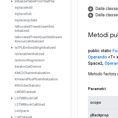
Initialize
Table
From
Text
File
Inplace
Add
Dalla class
Inplace
Sub
Dalla classe
Inplace
Update
Is
Boosted
Trees
Ensemble
Initialized
Metodi pu
Is
Boosted
Trees
Quantile
Stream
Resource
Initialized
Is
TPUEmbedding
Initialized
public static
Fu
Is
Variable
Initialized
Operando
<T> 
Isotonic
Regression
Space2
,
Opera
Iterator
Get
Device
KMC2Chain
Initialization
Metodo factory 
Kmeans
Plus
Plus
Initialization
Kth
Order
Statistic
Parametri
LMDBDataset
LSTMBlock
Cell
scopo
LSTMBlock
Cell
Grad
Lin
Space
yBackprop
List
Dataset