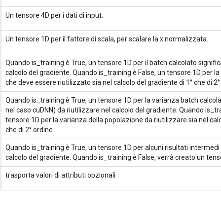
Un tensore 4D per i dati di input.
Un tensore 1D per il fattore di scala, per scalare la x normalizzata.
Quando is_training è True, un tensore 1D per il batch calcolato signific
calcolo del gradiente. Quando is_training è False, un tensore 1D per la
che deve essere riutilizzato sia nel calcolo del gradiente di 1° che di 2°
Quando is_training è True, un tensore 1D per la varianza batch calcola
nel caso cuDNN) da riutilizzare nel calcolo del gradiente. Quando is_tra
tensore 1D per la varianza della popolazione da riutilizzare sia nel calc
che di 2° ordine.
Quando is_training è True, un tensore 1D per alcuni risultati intermedi 
calcolo del gradiente. Quando is_training è False, verrà creato un tenso
trasporta valori di attributi opzionali