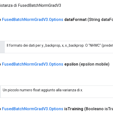
 istanza di FusedBatchNormGradV3
co
Fused
Batch
Norm
Grad
V3
.
Options
data
Format
(String data
F
Il formato dei dati per y_backprop, x, x_backprop. O "NHWC" (predef
co
Fused
Batch
Norm
Grad
V3
.
Options
epsilon
(epsilon mobile)
Un piccolo numero float aggiunto alla varianza di x.
co
Fused
Batch
Norm
Grad
V3
.
Options
is
Training
(Booleano is
Tr