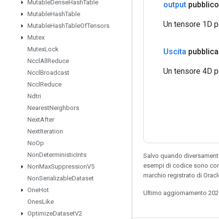
Mutable
Dense
Hash
Table
output
pubblico
Mutable
Hash
Table
Un tensore 1D per
Mutable
Hash
Table
Of
Tensors
Mutex
Mutex
Lock
Uscita
pubblica
Nccl
All
Reduce
Un tensore 4D per
Nccl
Broadcast
Nccl
Reduce
Ndtri
Nearest
Neighbors
Next
After
Next
Iteration
No
Op
Non
Deterministic
Ints
Salvo quando diversamente 
esempi di codice sono con
Non
Max
Suppression
V5
marchio registrato di Orac
Non
Serializable
Dataset
One
Hot
Ultimo aggiornamento 202
Ones
Like
Optimize
Dataset
V2