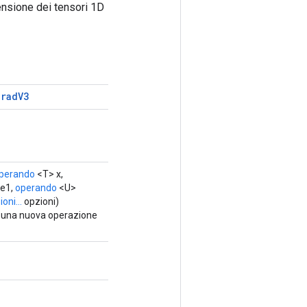
ensione dei tensori 1D
Grad
V3
perando
<T> x,
e1,
operando
<U>
oni...
opzioni)
e una nuova operazione