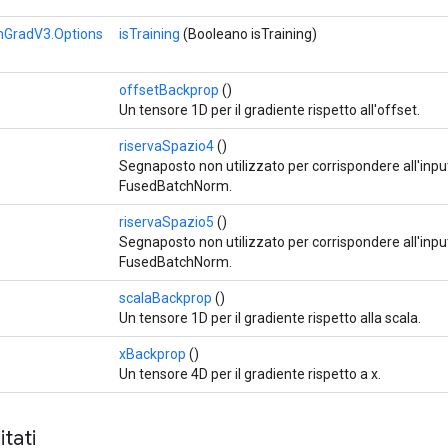
GradV3.Options
isTraining
(Booleano isTraining)
offsetBackprop
()
Un tensore 1D per il gradiente rispetto all'offset.
riservaSpazio4
()
Segnaposto non utilizzato per corrispondere all'inpu
FusedBatchNorm.
riservaSpazio5
()
Segnaposto non utilizzato per corrispondere all'input
FusedBatchNorm.
scalaBackprop
()
Un tensore 1D per il gradiente rispetto alla scala.
xBackprop
()
Un tensore 4D per il gradiente rispetto a x.
tati