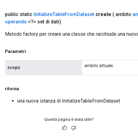
public static
Initialize
Table
From
Dataset
create
( ambito
am
operando
<?> set di dati)
rs
Metodo factory per creare una classe che racchiude una nuov
mParameters
rs
Parametri
Parameters
ambito attuale
scopo
rParameters
Parameters
ters
ritorna
arameters
meters
una nuova istanza di InitializeTableFromDataset
rs
tDescentParameters
Questa pagina è stata utile?