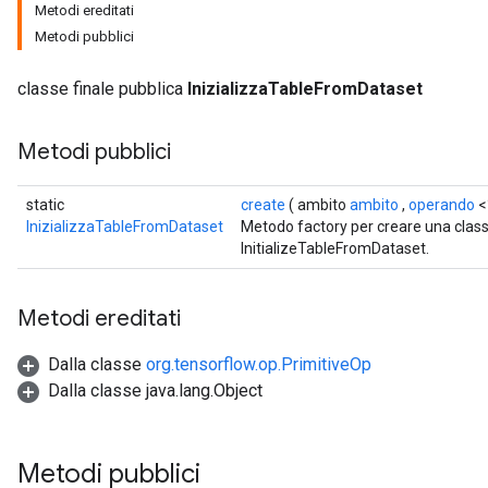
Metodi ereditati
Metodi pubblici
classe finale pubblica
InizializzaTableFromDataset
Metodi pubblici
static
create
( ambito
ambito
,
operando
<
InizializzaTableFromDataset
Metodo factory per creare una clas
InitializeTableFromDataset.
Metodi ereditati
Dalla classe
org.tensorflow.op.PrimitiveOp
Dalla classe java.lang.Object
Metodi pubblici