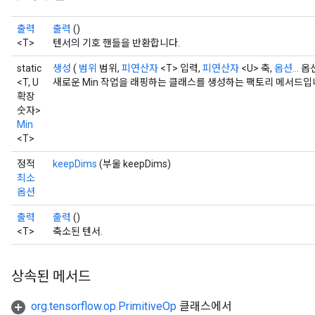
출력
출력
()
<T>
텐서의 기호 핸들을 반환합니다.
static
생성
(
범위
범위,
피연산자
<T> 입력,
피연산자
<U> 축,
옵션...
옵션
<T, U
새로운 Min 작업을 래핑하는 클래스를 생성하는 팩토리 메서드입
확장
숫자>
Min
<T>
정적
keepDims
(부울 keepDims)
최소
옵션
출력
출력
()
<T>
축소된 텐서.
상속된 메서드
org.tensorflow.op.PrimitiveOp
클래스에서