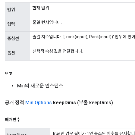
현재 범위
범위
ize
줄일 텐서입니다.
입력
줄일 치수입니다. '[-rank(input), Rank(input))' 범위에 
중심선
Requantize
선택적 속성 값을 전달합니다.
옵션
ize
AndReluAndRequantize
u
보고
uAndRequantize
Min의 새로운 인스턴스
AndRelu
공개 정적
Min
.
Options
keep
Dims
(부울 keep
Dims)
AndReluAndRequantize
매개변수
ize
true인 경우 길이가 1인 축소된 치수를 유지합니