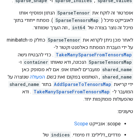
sparse_values
,
sparse_indices
​​ו-
sparse_shape
.
אופרטור זה לוקח את
SparseTensor
הנתון ומוסיף אותו
לאובייקט מיכל (
SparseTensorsMap
). מפתח ייחודי בתוך
מיכל זה נוצר בצורה של
int64
, וזה הערך שמוחזר.
לאחר מכן ניתן לקרוא את
SparseTensor
כחלק מ-minibatch
על ידי העברת המפתח כאלמנט וקטור ל-
TakeManySparseFromTensorsMap
. כדי להבטיח גישה
SparseTensorsMap
הנכונה, ודא שאותו
container
ו-
shared_name
מועברים לאותו אופ. אם לא מסופק כאן
shared_name
, השתמש במקום זאת
בשם
הפעולה
שנוצרה על
ידי קריאת
AddSparseToTensorsMap
בתור
shared_name
המועבר ל-
TakeManySparseFromTensorsMap
. ודא
שהפעולות ממוקמות יחד.
טיעונים:
scope: אובייקט
Scope
מדדים_דלילים: דו מימדי.
indices
של