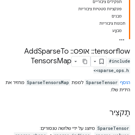
תפקידים ציבוריים
פונקציות סטטיות ציבוריות
מבנים
תכונות ציבוריות
מִבצָע
tensorflow
::
אופס
::
Add
To
Sparse
Tensors
Map
#include
<sparse_ops.h>
הוסף
SparseTensor
למפת
SparseTensorsMap
מחזיר את
הידית שלו.
תַקצִיר
SparseTensor
מיוצג על ידי שלושה טנסורים: