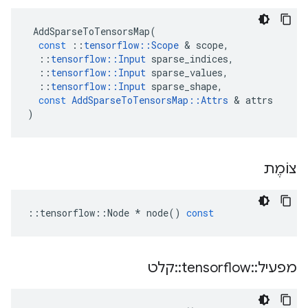
AddSparseToTensorsMap
(
const
::
tensorflow
::
Scope
&
scope
,
::
tensorflow
::
Input
sparse_indices
,
::
tensorflow
::
Input
sparse_values
,
::
tensorflow
::
Input
sparse_shape
,
const
AddSparseToTensorsMap
::
Attrs
&
attrs
)
צוֹמֶת
::
tensorflow
::
Node
*
node
()
const
מפעיל
::
tensorflow
::
קלט