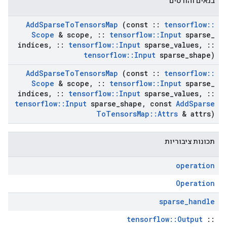
בנאים והורסים
Add
Sparse
To
Tensors
Map
(const
::
tensorflow
::
Scope
& scope
,
::
tensorflow
::
Input
sparse
_
indices
,
::
tensorflow
::
Input
sparse
_
values
,
::
tensorflow
::
Input
sparse
_
shape)
Add
Sparse
To
Tensors
Map
(const
::
tensorflow
::
Scope
& scope
,
::
tensorflow
::
Input
sparse
_
indices
,
::
tensorflow
::
Input
sparse
_
values
,
::
tensorflow
::
Input
sparse
_
shape
,
const
Add
Sparse
To
Tensors
Map
::
Attrs
& attrs)
תכונות ציבוריות
operation
Operation
sparse
_
handle
tensorflow::Output
::