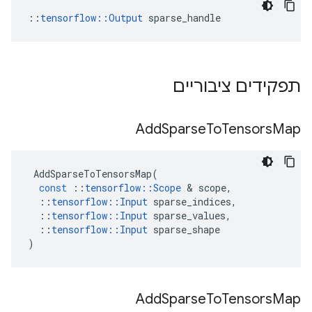
::
tensorflow::Output
 sparse_handle
תפקידים ציבוריים
Add
Sparse
To
Tensors
Map
AddSparseToTensorsMap
(
const
::
tensorflow
::
Scope
&
scope
,
::
tensorflow
::
Input
sparse_indices
,
::
tensorflow
::
Input
sparse_values
,
::
tensorflow
::
Input
sparse_shape
)
Add
Sparse
To
Tensors
Map