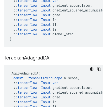
::
tensorflow
::
Input
var
,
::
tensorflow
::
Input
gradient_accumulator
,
::
tensorflow
::
Input
gradient_squared_accumulator
::
tensorflow
::
Input
grad
,
::
tensorflow
::
Input
lr
,
::
tensorflow
::
Input
l1
,
::
tensorflow
::
Input
l2
,
::
tensorflow
::
Input
global_step
)
Terapkan
Adagrad
DA
ApplyAdagradDA
(
const
::
tensorflow
::
Scope
&
scope
,
::
tensorflow
::
Input
var
,
::
tensorflow
::
Input
gradient_accumulator
,
::
tensorflow
::
Input
gradient_squared_accumulator
::
tensorflow
::
Input
grad
,
::
tensorflow
::
Input
lr
,
::
tensorflow
::
Input
l1
,