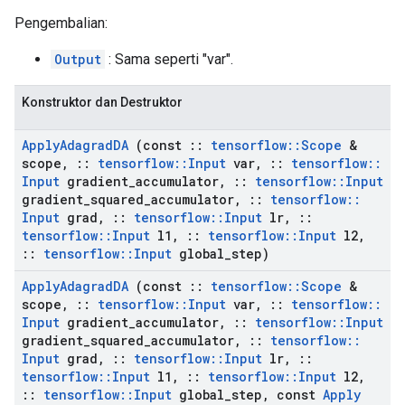
Pengembalian:
Output
: Sama seperti "var".
Konstruktor dan Destruktor
Apply
Adagrad
DA
(const
::
tensorflow
::
Scope
&
scope
,
::
tensorflow
::
Input
var
,
::
tensorflow
::
Input
gradient
_
accumulator
,
::
tensorflow
::
Input
gradient
_
squared
_
accumulator
,
::
tensorflow
::
Input
grad
,
::
tensorflow
::
Input
lr
,
::
tensorflow
::
Input
l1
,
::
tensorflow
::
Input
l2
,
::
tensorflow
::
Input
global
_
step)
Apply
Adagrad
DA
(const
::
tensorflow
::
Scope
&
scope
,
::
tensorflow
::
Input
var
,
::
tensorflow
::
Input
gradient
_
accumulator
,
::
tensorflow
::
Input
gradient
_
squared
_
accumulator
,
::
tensorflow
::
Input
grad
,
::
tensorflow
::
Input
lr
,
::
tensorflow
::
Input
l1
,
::
tensorflow
::
Input
l2
,
::
tensorflow
::
Input
global
_
step
,
const
Apply