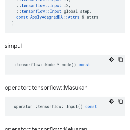
::
tensorflow
::
Input
l2
,
::
tensorflow
::
Input
global_step
,
const
ApplyAdagradDA
::
Attrs
&
attrs
)
simpul
::
tensorflow
::
Node
*
node
()
const
operator
::
tensorflow
::
Masukan
operator
::
tensorflow
::
Input
()
const
operator
::
tensorflow
::
Keluaran