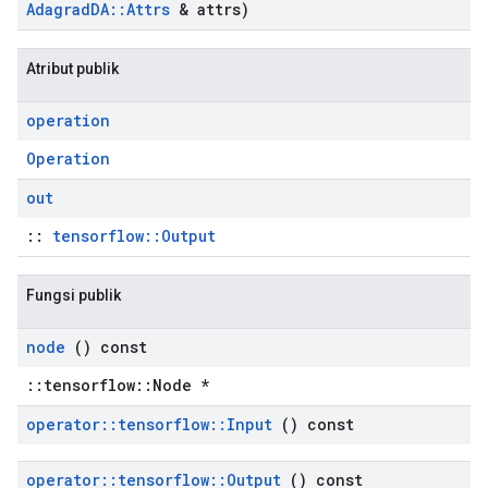
Adagrad
DA
::
Attrs
& attrs)
Atribut publik
operation
Operation
out
::
tensorflow::Output
Fungsi publik
node
() const
::tensorflow::Node *
operator
::
tensorflow
::
Input
() const
operator
::
tensorflow
::
Output
() const