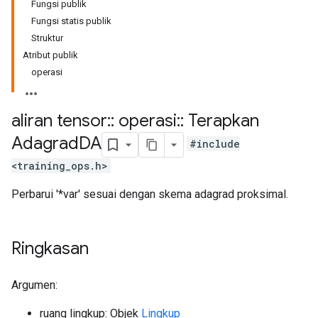
Fungsi publik
Fungsi statis publik
Struktur
Atribut publik
operasi
aliran tensor
::
operasi
::
Terapkan
Adagrad
DA
#include
<training_ops.h>
Perbarui '*var' sesuai dengan skema adagrad proksimal.
Ringkasan
Argumen:
ruang lingkup: Objek
Lingkup