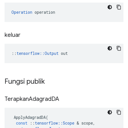
Operation
 operation
keluar
::
tensorflow::Output
 out
Fungsi publik
Terapkan
Adagrad
DA
ApplyAdagradDA
(
const
::
tensorflow
::
Scope
&
scope
,