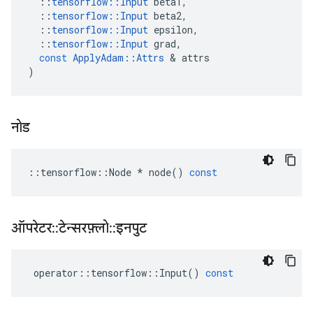
::
tensorflow
::
Input
beta1
,
::
tensorflow
::
Input
beta2
,
::
tensorflow
::
Input
epsilon
,
::
tensorflow
::
Input
grad
,
const
ApplyAdam
::
Attrs
&
attrs
)
नोड
::
tensorflow
::
Node
*
node
()
const
ऑपरेटर
::
टेन्सरफ़्लो
::
इनपुट
operator
::
tensorflow
::
Input
()
const