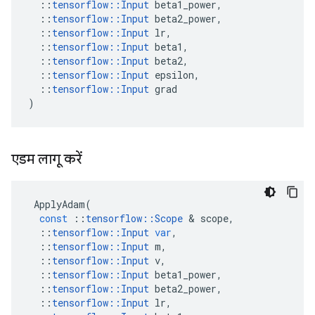
::
tensorflow
::
Input
beta1_power
,
::
tensorflow
::
Input
beta2_power
,
::
tensorflow
::
Input
lr
,
::
tensorflow
::
Input
beta1
,
::
tensorflow
::
Input
beta2
,
::
tensorflow
::
Input
epsilon
,
::
tensorflow
::
Input
grad
)
एडम लागू करें
ApplyAdam
(
const
::
tensorflow
::
Scope
&
scope
,
::
tensorflow
::
Input
var
,
::
tensorflow
::
Input
m
,
::
tensorflow
::
Input
v
,
::
tensorflow
::
Input
beta1_power
,
::
tensorflow
::
Input
beta2_power
,
::
tensorflow
::
Input
lr
,