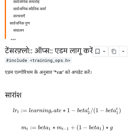
सार्वजनिक समारोह
सार्वजनिक स्थैतिक कार्य
संरचनाएँ
सार्वजनिक गुण
संचालन
टेंसरफ़्लो
::
ऑप्स
::
एडम लागू करें
#include <training_ops.h>
एडम एल्गोरिथम के अनुसार '*var' को अपडेट करें।
सारांश
l
r
t
:=
l
e
a
r
n
i
n
g
r
a
t
e
∗
1
−
b
e
t
a
2
t
/
(
1
−
b
e
t
a
1
t
)
m
t
:=
b
e
t
a
1
∗
m
t
−
1
+
(
1
−
b
e
t
a
1
)
∗
g