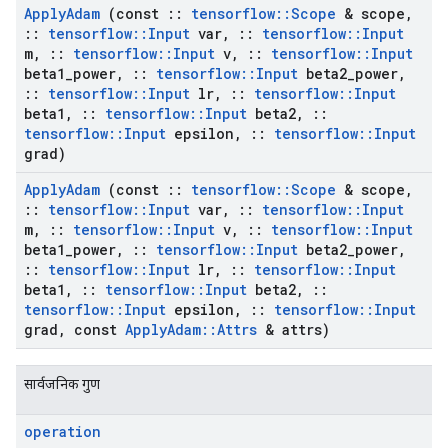
Apply
Adam
(const
::
tensorflow
::
Scope
& scope
,
::
tensorflow
::
Input
var
,
::
tensorflow
::
Input
m
,
::
tensorflow
::
Input
v
,
::
tensorflow
::
Input
beta1
_
power
,
::
tensorflow
::
Input
beta2
_
power
,
::
tensorflow
::
Input
lr
,
::
tensorflow
::
Input
beta1
,
::
tensorflow
::
Input
beta2
,
::
tensorflow
::
Input
epsilon
,
::
tensorflow
::
Input
grad)
Apply
Adam
(const
::
tensorflow
::
Scope
& scope
,
::
tensorflow
::
Input
var
,
::
tensorflow
::
Input
m
,
::
tensorflow
::
Input
v
,
::
tensorflow
::
Input
beta1
_
power
,
::
tensorflow
::
Input
beta2
_
power
,
::
tensorflow
::
Input
lr
,
::
tensorflow
::
Input
beta1
,
::
tensorflow
::
Input
beta2
,
::
tensorflow
::
Input
epsilon
,
::
tensorflow
::
Input
grad
,
const
Apply
Adam
::
Attrs
& attrs)
सार्वजनिक गुण
operation