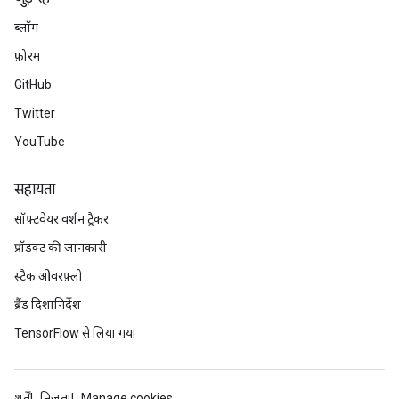
ब्लॉग
फ़ोरम
GitHub
Twitter
YouTube
सहायता
सॉफ़्टवेयर वर्शन ट्रैकर
प्रॉडक्ट की जानकारी
स्टैक ओवरफ़्लो
ब्रैंड दिशानिर्देश
TensorFlow से लिया गया
शर्तें
निजता
Manage cookies