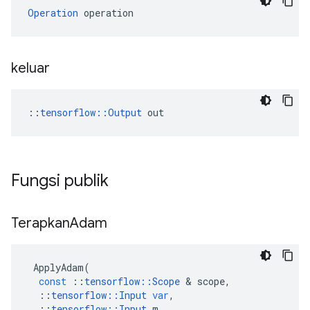
Operation
 operation
keluar
::
tensorflow::Output
 out
Fungsi publik
Terapkan
Adam
ApplyAdam
(
const
::
tensorflow
::
Scope
&
scope
,
::
tensorflow
::
Input
var
,
::
tensorflow
::
Input
m
,