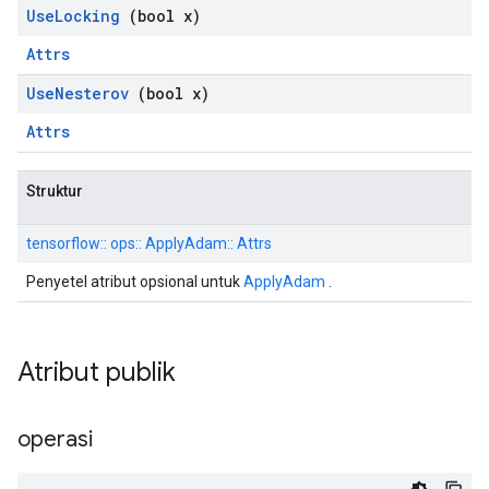
Use
Locking
(bool x)
Attrs
Use
Nesterov
(bool x)
Attrs
Struktur
tensorflow:: ops:: ApplyAdam:: Attrs
Penyetel atribut opsional untuk
ApplyAdam
.
Atribut publik
operasi