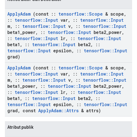
Apply
Adam
(const
::
tensorflow
::
Scope
& scope
,
::
tensorflow
::
Input
var
,
::
tensorflow
::
Input
m
,
::
tensorflow
::
Input
v
,
::
tensorflow
::
Input
beta1
_
power
,
::
tensorflow
::
Input
beta2
_
power
,
::
tensorflow
::
Input
lr
,
::
tensorflow
::
Input
beta1
,
::
tensorflow
::
Input
beta2
,
::
tensorflow
::
Input
epsilon
,
::
tensorflow
::
Input
grad)
Apply
Adam
(const
::
tensorflow
::
Scope
& scope
,
::
tensorflow
::
Input
var
,
::
tensorflow
::
Input
m
,
::
tensorflow
::
Input
v
,
::
tensorflow
::
Input
beta1
_
power
,
::
tensorflow
::
Input
beta2
_
power
,
::
tensorflow
::
Input
lr
,
::
tensorflow
::
Input
beta1
,
::
tensorflow
::
Input
beta2
,
::
tensorflow
::
Input
epsilon
,
::
tensorflow
::
Input
grad
,
const
Apply
Adam
::
Attrs
& attrs)
Atribut publik