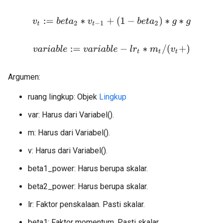
v
t
:=
b
e
t
a
2
∗
v
t
−
1
+
(
1
−
b
e
t
a
2
)
∗
g
∗
g
v
a
r
i
a
b
l
e
:=
v
a
r
i
a
b
l
e
−
l
r
t
∗
m
t
/
(
v
t
+
)
Argumen:
ruang lingkup: Objek
Lingkup
var: Harus dari Variabel().
m: Harus dari Variabel().
v: Harus dari Variabel().
beta1_power: Harus berupa skalar.
beta2_power: Harus berupa skalar.
lr: Faktor penskalaan. Pasti skalar.
beta1: Faktor momentum. Pasti skalar.