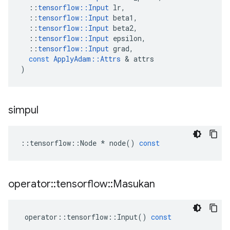
::
tensorflow
::
Input
lr
,
::
tensorflow
::
Input
beta1
,
::
tensorflow
::
Input
beta2
,
::
tensorflow
::
Input
epsilon
,
::
tensorflow
::
Input
grad
,
const
ApplyAdam
::
Attrs
&
attrs
)
simpul
::
tensorflow
::
Node
*
node
()
const
operator
::
tensorflow
::
Masukan
operator
::
tensorflow
::
Input
()
const