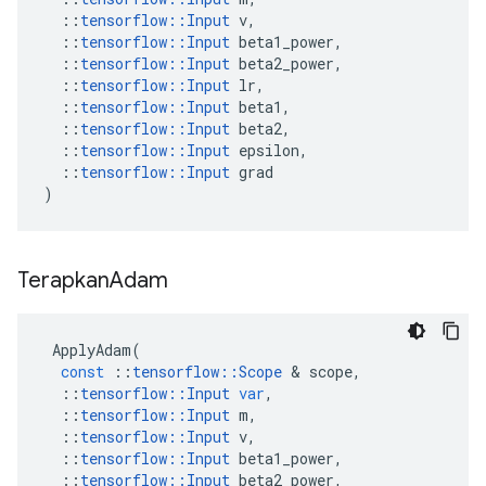
::
tensorflow
::
Input
v
,
::
tensorflow
::
Input
beta1_power
,
::
tensorflow
::
Input
beta2_power
,
::
tensorflow
::
Input
lr
,
::
tensorflow
::
Input
beta1
,
::
tensorflow
::
Input
beta2
,
::
tensorflow
::
Input
epsilon
,
::
tensorflow
::
Input
grad
)
Terapkan
Adam
ApplyAdam
(
const
::
tensorflow
::
Scope
&
scope
,
::
tensorflow
::
Input
var
,
::
tensorflow
::
Input
m
,
::
tensorflow
::
Input
v
,
::
tensorflow
::
Input
beta1_power
,
::
tensorflow
::
Input
beta2_power
,