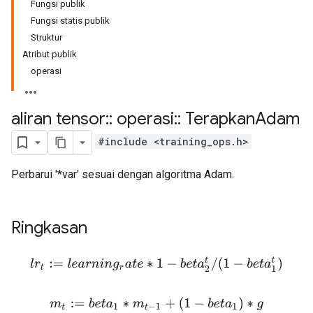
Fungsi publik
Fungsi statis publik
Struktur
Atribut publik
operasi
aliran tensor
::
operasi
::
Terapkan
Adam
#include <training_ops.h>
Perbarui '*var' sesuai dengan algoritma Adam.
Ringkasan
l
r
t
:=
l
e
a
r
n
i
n
g
r
a
t
e
∗
1
−
b
e
t
a
2
t
/
(
1
−
b
e
t
a
1
t
)
m
t
:=
b
e
t
a
1
∗
m
t
−
1
+
(
1
−
b
e
t
a
1
)
∗
g