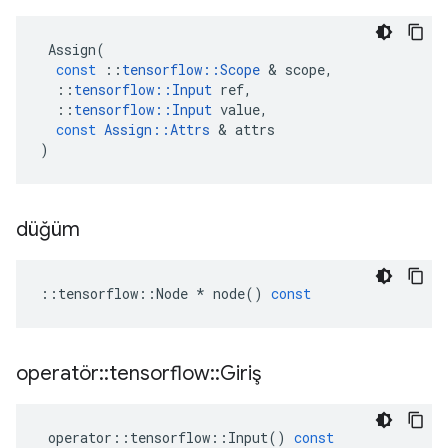
Assign
(
const
::
tensorflow
::
Scope
&
scope
,
::
tensorflow
::
Input
ref
,
::
tensorflow
::
Input
value
,
const
Assign
::
Attrs
&
attrs
)
düğüm
::
tensorflow
::
Node
*
node
()
const
operatör
::
tensorflow
::
Giriş
operator
::
tensorflow
::
Input
()
const