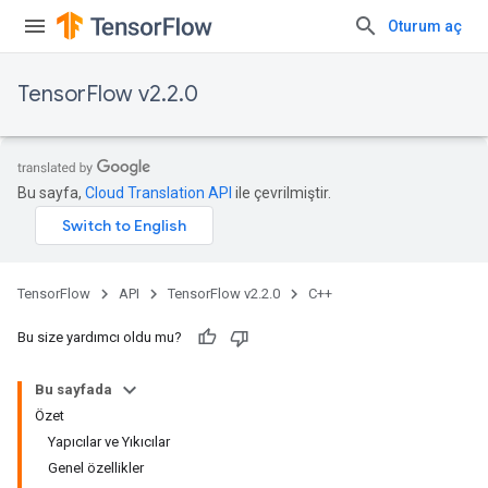
Oturum aç
TensorFlow v2.2.0
Bu sayfa,
Cloud Translation API
ile çevrilmiştir.
TensorFlow
API
TensorFlow v2.2.0
C++
Bu size yardımcı oldu mu?
Bu sayfada
Özet
Yapıcılar ve Yıkıcılar
Genel özellikler