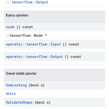
::
tensorflow::Output
Kamu işlevleri
node
() const
::tensorflow::Node *
operator
::
tensorflow
::
Input
() const
operator
::
tensorflow
::
Output
() const
Genel statik işlevler
Use
Locking
(bool x)
Attrs
Validate
Shape
(bool x)