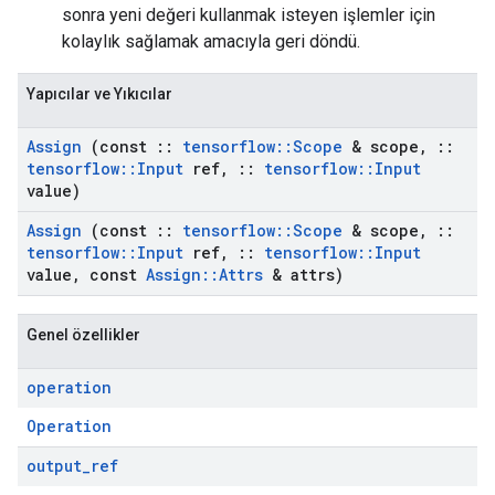
sonra yeni değeri kullanmak isteyen işlemler için
kolaylık sağlamak amacıyla geri döndü.
Yapıcılar ve Yıkıcılar
Assign
(const
::
tensorflow
::
Scope
& scope
,
::
tensorflow
::
Input
ref
,
::
tensorflow
::
Input
value)
Assign
(const
::
tensorflow
::
Scope
& scope
,
::
tensorflow
::
Input
ref
,
::
tensorflow
::
Input
value
,
const
Assign
::
Attrs
& attrs)
Genel özellikler
operation
Operation
output
_
ref