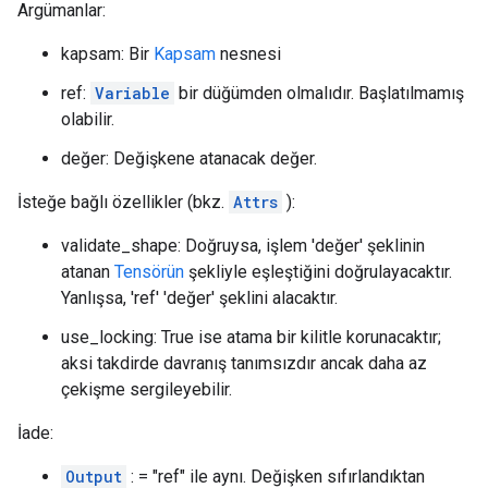
Argümanlar:
kapsam: Bir
Kapsam
nesnesi
ref:
Variable
bir düğümden olmalıdır. Başlatılmamış
olabilir.
değer: Değişkene atanacak değer.
İsteğe bağlı özellikler (bkz.
Attrs
):
validate_shape: Doğruysa, işlem 'değer' şeklinin
atanan
Tensörün
şekliyle eşleştiğini doğrulayacaktır.
Yanlışsa, 'ref' 'değer' şeklini alacaktır.
use_locking: True ise atama bir kilitle korunacaktır;
aksi takdirde davranış tanımsızdır ancak daha az
çekişme sergileyebilir.
İade:
Output
: = "ref" ile aynı. Değişken sıfırlandıktan