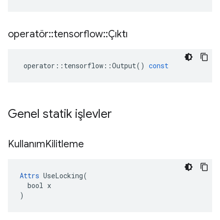
operatör
::
tensorflow
::
Çıktı
operator
::
tensorflow
::
Output
()
const
Genel statik işlevler
Kullanım
Kilitleme
Attrs
 UseLocking(

  bool x

)