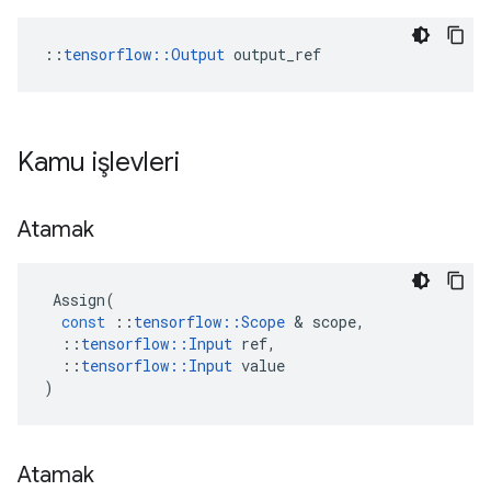
::
tensorflow::Output
 output_ref
Kamu işlevleri
Atamak
Assign
(
const
::
tensorflow
::
Scope
&
scope
,
::
tensorflow
::
Input
ref
,
::
tensorflow
::
Input
value
)
Atamak