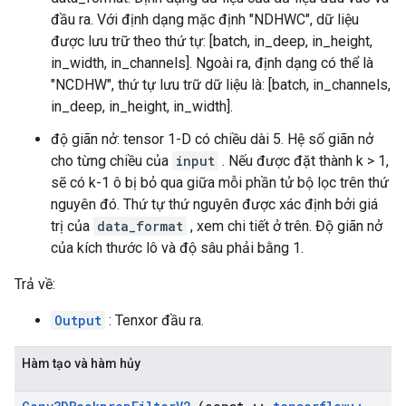
đầu ra. Với định dạng mặc định "NDHWC", dữ liệu
được lưu trữ theo thứ tự: [batch, in_deep, in_height,
in_width, in_channels]. Ngoài ra, định dạng có thể là
"NCDHW", thứ tự lưu trữ dữ liệu là: [batch, in_channels,
in_deep, in_height, in_width].
độ giãn nở: tensor 1-D có chiều dài 5. Hệ số giãn nở
cho từng chiều của
input
. Nếu được đặt thành k > 1,
sẽ có k-1 ô bị bỏ qua giữa mỗi phần tử bộ lọc trên thứ
nguyên đó. Thứ tự thứ nguyên được xác định bởi giá
trị của
data_format
, xem chi tiết ở trên. Độ giãn nở
của kích thước lô và độ sâu phải bằng 1.
Trả về:
Output
: Tenxor đầu ra.
Hàm tạo và hàm hủy