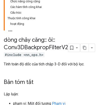
Chức năng công cộng
Các hàm tĩnh công khai
Cấu trúc
Thuộc tính công khai
hoạt động
dòng chảy căng
::
ôi
::
Conv3DBackprop
Filter
V2
#include <nn_ops.h>
Tính toán độ dốc của tích chập 3-D đối với bộ lọc.
Bản tóm tắt
Lập luận:
phạm vi: Một đối tượng
Phạm vi