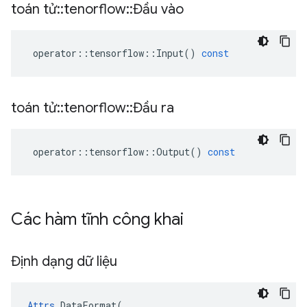
toán tử
::
tenorflow
::
Đầu vào
operator
::
tensorflow
::
Input
()
const
toán tử
::
tenorflow
::
Đầu ra
operator
::
tensorflow
::
Output
()
const
Các hàm tĩnh công khai
Định dạng dữ liệu
Attrs
 DataFormat(
