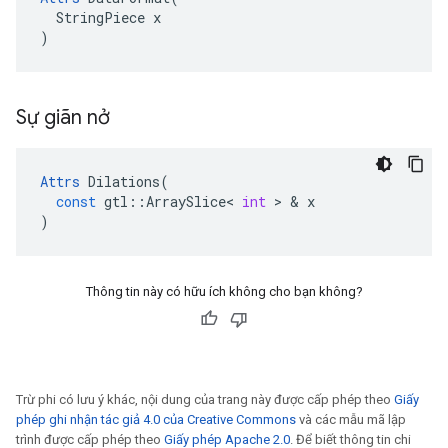
  StringPiece x

)
Sự giãn nở
Attrs
Dilations
(
const
gtl
::
ArraySlice
<
int
>
&
x
)
Thông tin này có hữu ích không cho bạn không?
Trừ phi có lưu ý khác, nội dung của trang này được cấp phép theo
Giấy
phép ghi nhận tác giả 4.0 của Creative Commons
và các mẫu mã lập
trình được cấp phép theo
Giấy phép Apache 2.0
. Để biết thông tin chi