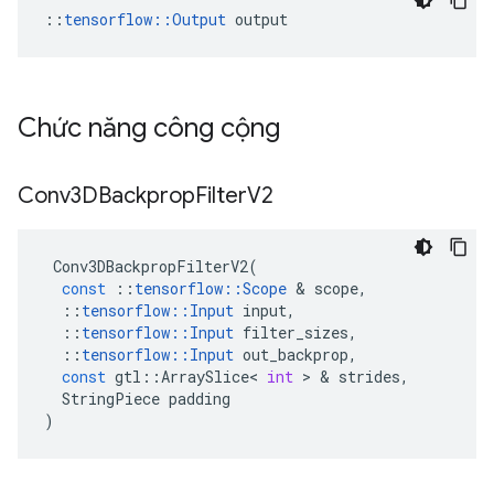
::
tensorflow::Output
 output
Chức năng công cộng
Conv3DBackprop
Filter
V2
Conv3DBackpropFilterV2
(
const
::
tensorflow
::
Scope
&
scope
,
::
tensorflow
::
Input
input
,
::
tensorflow
::
Input
filter_sizes
,
::
tensorflow
::
Input
out_backprop
,
const
gtl
::
ArraySlice
<
int
>
&
strides
,
StringPiece
padding
)