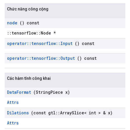
Chức năng công cộng
node
() const
::tensorflow::Node *
operator
::
tensorflow
::
Input
() const
operator
::
tensorflow
::
Output
() const
Các hàm tĩnh công khai
Data
Format
(String
Piece x)
Attrs
Dilations
(const gtl
::
Array
Slice< int > & x)
Attrs