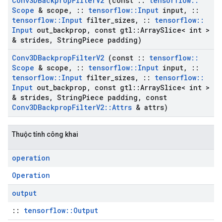
Conv3DBackprop
Filter
V2
(const
::
tensorflow
::
Scope
& scope
,
::
tensorflow
::
Input
input
,
::
tensorflow
::
Input
filter
_
sizes
,
::
tensorflow
::
Input
out
_
backprop
,
const gtl
::
Array
Slice< int >
& strides
,
String
Piece padding)
Conv3DBackprop
Filter
V2
(const
::
tensorflow
::
Scope
& scope
,
::
tensorflow
::
Input
input
,
::
tensorflow
::
Input
filter
_
sizes
,
::
tensorflow
::
Input
out
_
backprop
,
const gtl
::
Array
Slice< int >
& strides
,
String
Piece padding
,
const
Conv3DBackprop
Filter
V2
::
Attrs
& attrs)
Thuộc tính công khai
operation
Operation
output
::
tensorflow::Output