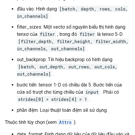
đầu vào: Hình dạng
[batch, depth, rows, cols,
in_channels]
.
filter_sizes: Một vectơ số nguyên biểu thị hình dạng
tenxơ của
filter
, trong đó
filter
là tenxơ 5-D
[filter_depth, filter_height, filter_width,
in_channels, out_channels]
.
out_backprop: Tín hiệu backprop có hình dạng
[batch, out_depth, out_rows, out_cols,
out_channels]
.
bước tiến: tensor 1-D có chiều dài 5. Bước tiến của
cửa sổ trượt cho từng chiều của
input
. Phải có
strides[0] = strides[4] = 1
.
phần đệm: Loại thuật toán đệm sẽ sử dụng.
Thuộc tính tùy chọn (xem
Attrs
):
data_format: Định dạng dữ liệu của dữ liệu đầu vào và