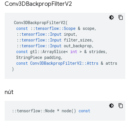
Conv3DBackprop
Filter
V2
Conv3DBackpropFilterV2
(
const
::
tensorflow
::
Scope
&
scope
,
::
tensorflow
::
Input
input
,
::
tensorflow
::
Input
filter_sizes
,
::
tensorflow
::
Input
out_backprop
,
const
gtl
::
ArraySlice
<
int
>
&
strides
,
StringPiece
padding
,
const
Conv3DBackpropFilterV2
::
Attrs
&
attrs
)
nút
::
tensorflow
::
Node
*
node
()
const