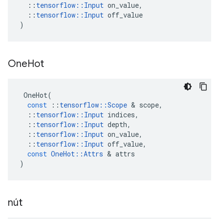
::
tensorflow
::
Input
on_value
,
::
tensorflow
::
Input
off_value
)
One
Hot
OneHot
(
const
::
tensorflow
::
Scope
&
scope
,
::
tensorflow
::
Input
indices
,
::
tensorflow
::
Input
depth
,
::
tensorflow
::
Input
on_value
,
::
tensorflow
::
Input
off_value
,
const
OneHot
::
Attrs
&
attrs
)
nút