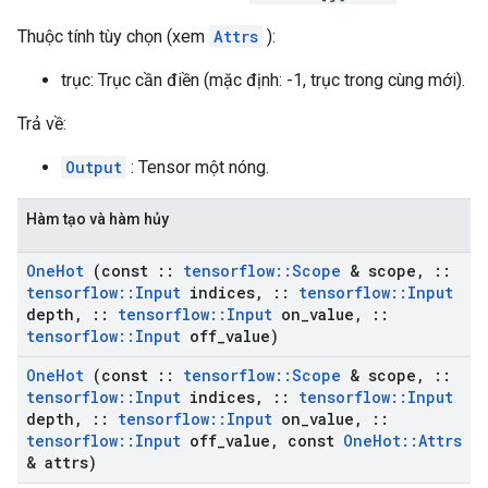
Thuộc tính tùy chọn (xem
Attrs
):
trục: Trục cần điền (mặc định: -1, trục trong cùng mới).
Trả về:
Output
: Tensor một nóng.
Hàm tạo và hàm hủy
One
Hot
(const
::
tensorflow
::
Scope
& scope
,
::
tensorflow
::
Input
indices
,
::
tensorflow
::
Input
depth
,
::
tensorflow
::
Input
on
_
value
,
::
tensorflow
::
Input
off
_
value)
One
Hot
(const
::
tensorflow
::
Scope
& scope
,
::
tensorflow
::
Input
indices
,
::
tensorflow
::
Input
depth
,
::
tensorflow
::
Input
on
_
value
,
::
tensorflow
::
Input
off
_
value
,
const
One
Hot
::
Attrs
& attrs)