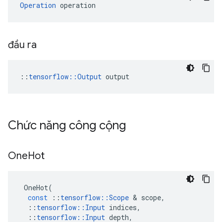
Operation
 operation
đầu ra
::
tensorflow::Output
 output
Chức năng công cộng
One
Hot
OneHot
(
const
::
tensorflow
::
Scope
&
scope
,
::
tensorflow
::
Input
indices
,
::
tensorflow
::
Input
depth
,