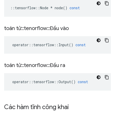
::
tensorflow
::
Node
*
node
()
const
toán tử
::
tenorflow
::
Đầu vào
operator
::
tensorflow
::
Input
()
const
toán tử
::
tenorflow
::
Đầu ra
operator
::
tensorflow
::
Output
()
const
Các hàm tĩnh công khai