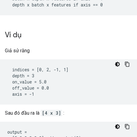
  depth x batch x features if axis == 0
Ví dụ
Giả sử rằng
  indices = [0, 2, -1, 1]

  depth = 3

  on_value = 5.0

  off_value = 0.0

  axis = -1
Sau đó đầu ra là
[4 x 3]
:
output =
