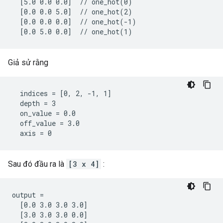
  [5.0 0.0 0.0]  // one_hot(0)

  [0.0 0.0 5.0]  // one_hot(2)

  [0.0 0.0 0.0]  // one_hot(-1)

  [0.0 5.0 0.0]  // one_hot(1)
Giả sử rằng
  indices = [0, 2, -1, 1]

  depth = 3

  on_value = 0.0

  off_value = 3.0

  axis = 0
Sau đó đầu ra là
[3 x 4]
:
output =

  [0.0 3.0 3.0 3.0]

  [3.0 3.0 3.0 0.0]
