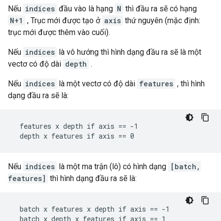
Nếu
indices
đầu vào là hạng
N
thì đầu ra sẽ có hạng
N+1
, Trục mới được tạo ở
axis
thứ nguyên (mặc định:
trục mới được thêm vào cuối).
Nếu
indices
là vô hướng thì hình dạng đầu ra sẽ là một
vectơ có độ dài
depth
.
Nếu
indices
là một vectơ có độ dài
features
, thì hình
dạng đầu ra sẽ là:
  features x depth if axis == -1

  depth x features if axis == 0
Nếu
indices
là một ma trận (lô) có hình dạng
[batch,
features]
thì hình dạng đầu ra sẽ là:
  batch x features x depth if axis == -1

  batch x depth x features if axis == 1
