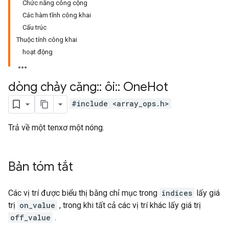
Chức năng công cộng
Các hàm tĩnh công khai
Cấu trúc
Thuộc tính công khai
hoạt động
dòng chảy căng
::
ôi
::
One
Hot
#include <array_ops.h>
Trả về một tenxơ một nóng.
Bản tóm tắt
Các vị trí được biểu thị bằng chỉ mục trong
indices
lấy giá
trị
on_value
, trong khi tất cả các vị trí khác lấy giá trị
off_value
.