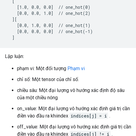
  [

    [1.0, 0.0, 0.0]  // one_hot(0)

    [0.0, 0.0, 1.0]  // one_hot(2)

  ][

    [0.0, 1.0, 0.0]  // one_hot(1)

    [0.0, 0.0, 0.0]  // one_hot(-1)

  ]
Lập luận:
phạm vi: Một đối tượng
Phạm vi
chỉ số: Một tensor của chỉ số.
chiều sâu: Một đại lượng vô hướng xác định độ sâu
của một chiều nóng.
on_value: Một đại lượng vô hướng xác định giá trị cần
điền vào đầu ra khiindex
indices[j] = i
.
off_value: Một đại lượng vô hướng xác định giá trị cần
điền vào đầu ra khiindex
indices[j] != i
.