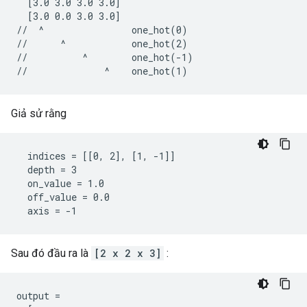
  [3.0 3.0 3.0 3.0]

  [3.0 0.0 3.0 3.0]

//  ^                one_hot(0)

//      ^            one_hot(2)

//          ^        one_hot(-1)

//              ^    one_hot(1)
Giả sử rằng
  indices = [[0, 2], [1, -1]]

  depth = 3

  on_value = 1.0

  off_value = 0.0

  axis = -1
Sau đó đầu ra là
[2 x 2 x 3]
:
output =
