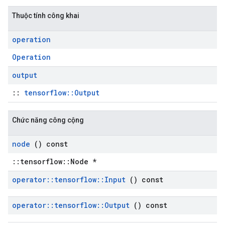
Thuộc tính công khai
operation
Operation
output
::
tensorflow::Output
Chức năng công cộng
node
() const
::tensorflow::Node *
operator
::
tensorflow
::
Input
() const
operator
::
tensorflow
::
Output
() const