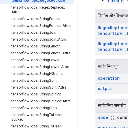
Output
: 
tensorflow
::
ops
::
Regex
Replace
tensorflow
::
ops
::
Regex
Replace
::
Attrs
निर्माता और विध्वंस
tensorflow
::
ops
::
String
Format
tensorflow
::
ops
::
String
Format
::
Attrs
Regex
Replace
tensorflow
::
ops
::
String
Join
tensorflow
::
tensorflow
::
ops
::
String
Join
::
Attrs
Regex
Replace
tensorflow
::
ops
::
String
Length
tensorflow
::
tensorflow
::
ops
::
String
Length
::
Attrs
tensorflow
::
ops
::
String
Lower
सार्वजनिक गुण
tensorflow
::
ops
::
String
Lower
::
Attrs
tensorflow
::
ops
::
String
NGrams
operation
tensorflow
::
ops
::
String
Split
tensorflow
::
ops
::
String
Split
::
Attrs
output
tensorflow
::
ops
::
String
Split
V2
tensorflow
::
ops
::
String
Split
V2
::
Attrs
सार्वजनिक समारोह
tensorflow
::
ops
::
String
Strip
tensorflow
::
ops
::
String
To
Hash
node
() cons
Bucket
tensorflow
::
ops
::
String
To
Hash
operator
::
te