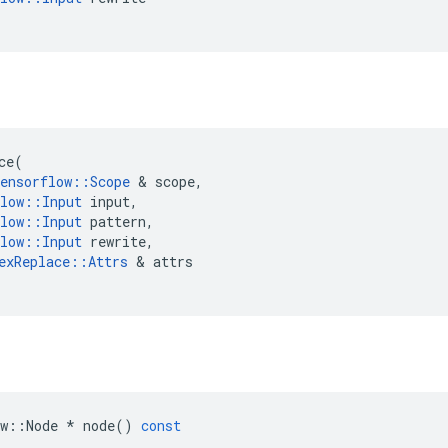
ce
(
ensorflow
::
Scope
&
scope
,
low
::
Input
input
,
low
::
Input
pattern
,
low
::
Input
rewrite
,
exReplace
::
Attrs
&
attrs
w
::
Node
*
node
()
const