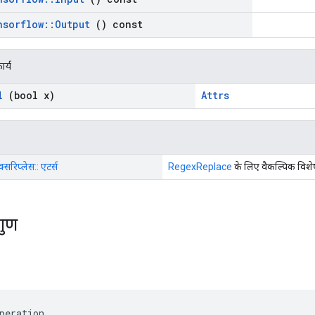
nsorflow
::
Output
() const
ार्य
l
(bool x)
Attrs
क्सरिप्लेस:: एटर्स
RegexReplace
के लिए वैकल्पिक विशे
गुण
peration