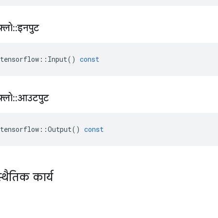
़्लो
::
इनपुट
tensorflow
::
Input
()
const
़्लो
::
आउटपुट
tensorflow
::
Output
()
const
्थैतिक कार्य