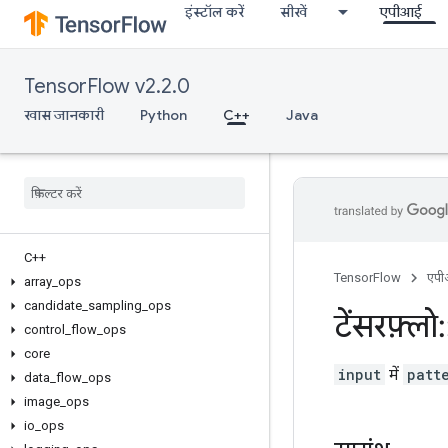
इंस्टॉल करें
सीखें
एपीआई
TensorFlow v2.2.0
खास जानकारी
Python
C++
Java
C++
TensorFlow
एप
array
_
ops
candidate
_
sampling
_
ops
टेंसरफ़्लो
:
control
_
flow
_
ops
core
input
में
patt
data
_
flow
_
ops
image
_
ops
io
_
ops