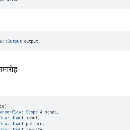
ow::Output
 output
समारोह
ce
(
ensorflow
::
Scope
&
scope
,
low
::
Input
input
,
low
::
Input
pattern
,
low
::
Input
rewrite