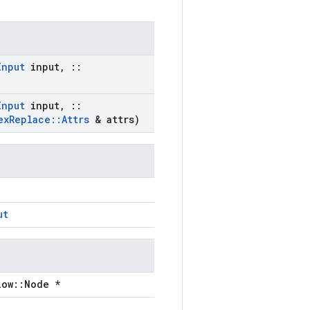
Input
input
,
::
Input
input
,
::
ex
Replace
::
Attrs
& attrs)
ut
low::Node *