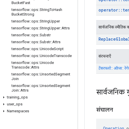
Bucket
Fast
operator
::
te
tensorflow
::
ops
::
String
To
Hash
Bucket
Strong
tensorflow
::
ops
::
String
Upper
सार्वजनिक स्थैतिक क
tensorflow
::
ops
::
String
Upper
::
Attrs
tensorflow
::
ops
::
Substr
Replace
Globa
tensorflow
::
ops
::
Substr
::
Attrs
tensorflow
::
ops
::
Unicode
Script
tensorflow
::
ops
::
Unicode
Transcode
संरचनाएँ
tensorflow
::
ops
::
Unicode
Transcode
::
Attrs
टेंसरफ्लो:: ऑप्स:: रेगे
tensorflow
::
ops
::
Unsorted
Segment
Join
tensorflow
::
ops
::
Unsorted
Segment
सार्वजनिक 
Join
::
Attrs
training
_
ops
user
_
ops
संचालन
Namespaces
Operation
 o