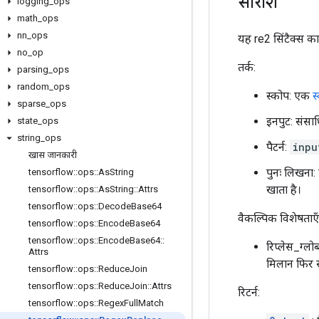
सारांश
logging
_
ops
math
_
ops
nn
_
ops
यह re2 सिंटैक्स क
no
_
op
तर्क:
parsing
_
ops
random
_
ops
स्कोप: एक
स
sparse
_
ops
इनपुट: संसा
state
_
ops
string
_
ops
पैटर्न:
inpu
खास जानकारी
पुनः लिखना: प
tensorflow
::
ops
::
As
String
खाता है।
tensorflow
::
ops
::
As
String
::
Attrs
tensorflow
::
ops
::
Decode
Base64
वैकल्पिक विशेषताएँ 
tensorflow
::
ops
::
Encode
Base64
tensorflow
::
ops
::
Encode
Base64
::
रिप्लेस_ग्लोबल
Attrs
मिलान फिर स
tensorflow
::
ops
::
Reduce
Join
tensorflow
::
ops
::
Reduce
Join
::
Attrs
रिटर्न:
tensorflow
::
ops
::
Regex
Full
Match