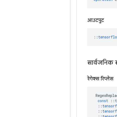
आउटपुट
::
tensorfl
सार्वजनिक 
रेगेक्स रिप्लेस
RegexRepla
const
::
t
::
tensorf
::
tensorf
::
tensorf