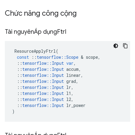
Chức năng công cộng
Tài nguyênÁp dụng
Ftrl
ResourceApplyFtrl
(
const
::
tensorflow
::
Scope
&
scope
,
::
tensorflow
::
Input
var
,
::
tensorflow
::
Input
accum
,
::
tensorflow
::
Input
linear
,
::
tensorflow
::
Input
grad
,
::
tensorflow
::
Input
lr
,
::
tensorflow
::
Input
l1
,
::
tensorflow
::
Input
l2
,
::
tensorflow
::
Input
lr_power
)