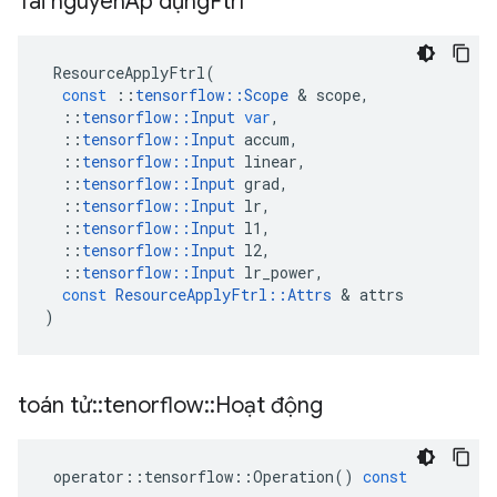
Tài nguyênÁp dụng
Ftrl
ResourceApplyFtrl
(
const
::
tensorflow
::
Scope
&
scope
,
::
tensorflow
::
Input
var
,
::
tensorflow
::
Input
accum
,
::
tensorflow
::
Input
linear
,
::
tensorflow
::
Input
grad
,
::
tensorflow
::
Input
lr
,
::
tensorflow
::
Input
l1
,
::
tensorflow
::
Input
l2
,
::
tensorflow
::
Input
lr_power
,
const
ResourceApplyFtrl
::
Attrs
&
attrs
)
toán tử
::
tenorflow
::
Hoạt động
operator
::
tensorflow
::
Operation
()
const