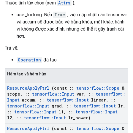
Thuộc tính tùy chọn (xem
Attrs
):
use_locking: Nếu
True
, việc cập nhật các tensor var
và accum sẽ được bảo vệ bằng khóa; mặt khác, hành
vi không được xác định, nhưng có thể ít gây tranh cãi
hơn.
Trả về:
Operation
đã tạo
Hàm tạo và hàm hủy
Resource
Apply
Ftrl
(const
::
tensorflow
::
Scope
&
scope
,
::
tensorflow
::
Input
var
,
::
tensorflow
::
Input
accum
,
::
tensorflow
::
Input
linear
,
::
tensorflow
::
Input
grad
,
::
tensorflow
::
Input
lr
,
::
tensorflow
::
Input
l1
,
::
tensorflow
::
Input
l2
,
::
tensorflow
::
Input
lr
_
power)
Resource
Apply
Ftrl
(const
::
tensorflow
::
Scope
&