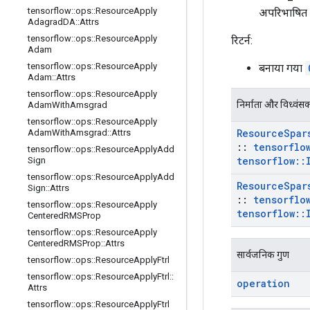
tensorflow
::
ops
::
Resource
Apply
अपरिभाषित ह
Adagrad
DA
::
Attrs
tensorflow
::
ops
::
Resource
Apply
रिटर्न:
Adam
tensorflow
::
ops
::
Resource
Apply
बनाया गया
Adam
::
Attrs
tensorflow
::
ops
::
Resource
Apply
निर्माता और विध्वंस
Adam
With
Amsgrad
tensorflow
::
ops
::
Resource
Apply
Resource
Spar
Adam
With
Amsgrad
::
Attrs
::
tensorflo
tensorflow
::
ops
::
Resource
Apply
Add
tensorflow
::
Sign
tensorflow
::
ops
::
Resource
Apply
Add
Resource
Spar
Sign
::
Attrs
::
tensorflo
tensorflow
::
ops
::
Resource
Apply
tensorflow
::
Centered
RMSProp
tensorflow
::
ops
::
Resource
Apply
Centered
RMSProp
::
Attrs
सार्वजनिक गुण
tensorflow
::
ops
::
Resource
Apply
Ftrl
tensorflow
::
ops
::
Resource
Apply
Ftrl
::
operation
Attrs
tensorflow
::
ops
::
Resource
Apply
Ftrl