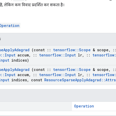
ै, लेकिन कम विवाद प्रदर्शित कर सकता है।
Operation
क
se
Apply
Adagrad
(const
::
tensorflow
::
Scope
& scope
,
:
w
::
Input
accum
,
::
tensorflow
::
Input
lr
,
::
tensorflow
Input
indices)
se
Apply
Adagrad
(const
::
tensorflow
::
Scope
& scope
,
:
w
::
Input
accum
,
::
tensorflow
::
Input
lr
,
::
tensorflow
Input
indices
,
const
Resource
Sparse
Apply
Adagrad
::
Attrs
Operation