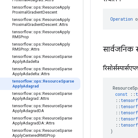
tensorflow
::
ops
::
Resource
Apply
Proximal
Gradient
Descent
Operation
 o
tensorflow
::
ops
::
Resource
Apply
Proximal
Gradient
Descent
::
Attrs
tensorflow
::
ops
::
Resource
Apply
RMSProp
tensorflow
::
ops
::
Resource
Apply
सार्वजनिक 
RMSProp
::
Attrs
tensorflow
::
ops
::
Resource
Sparse
Apply
Adadelta
रिसोर्सस्पार्सएप
tensorflow
::
ops
::
Resource
Sparse
Apply
Adadelta
::
Attrs
tensorflow
::
ops
::
Resource
Sparse
Apply
Adagrad
ResourceSp
const
::
t
tensorflow
::
ops
::
Resource
Sparse
Apply
Adagrad
::
Attrs
::
tensorf
::
tensorf
tensorflow
::
ops
::
Resource
Sparse
Apply
Adagrad
DA
::
tensorf
::
tensorf
tensorflow
::
ops
::
Resource
Sparse
Apply
Adagrad
DA
::
Attrs
::
tensorf
)
tensorflow
::
ops
::
Resource
Sparse
Apply
Centered
RMSProp