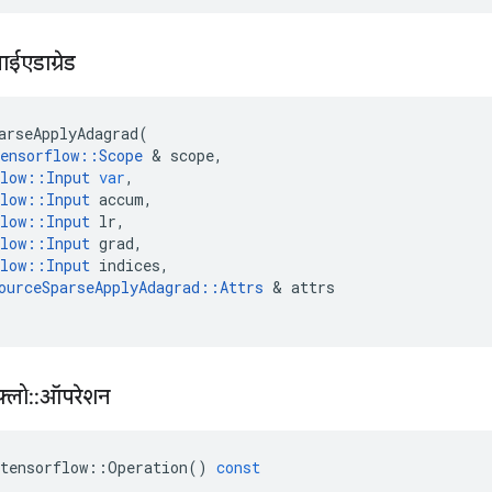
्लाईएडाग्रेड
arseApplyAdagrad
(
ensorflow
::
Scope
&
scope
,
low
::
Input
var
,
low
::
Input
accum
,
low
::
Input
lr
,
low
::
Input
grad
,
low
::
Input
indices
,
ourceSparseApplyAdagrad
::
Attrs
&
attrs
़्लो
::
ऑपरेशन
tensorflow
::
Operation
()
const