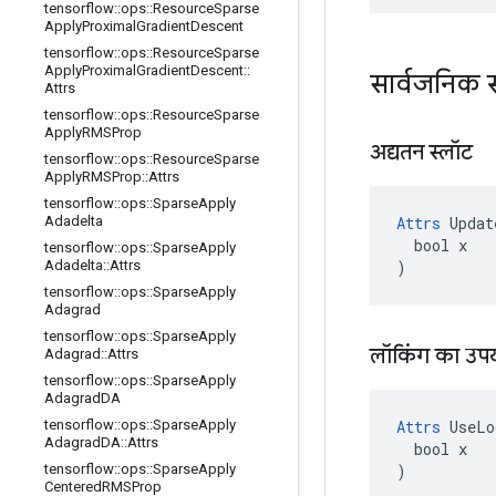
tensorflow
::
ops
::
Resource
Sparse
Apply
Proximal
Gradient
Descent
tensorflow
::
ops
::
Resource
Sparse
Apply
Proximal
Gradient
Descent
::
सार्वजनिक स
Attrs
tensorflow
::
ops
::
Resource
Sparse
Apply
RMSProp
अद्यतन स्लॉट
tensorflow
::
ops
::
Resource
Sparse
Apply
RMSProp
::
Attrs
tensorflow
::
ops
::
Sparse
Apply
Attrs
 Updat
Adadelta
  bool x

tensorflow
::
ops
::
Sparse
Apply
)
Adadelta
::
Attrs
tensorflow
::
ops
::
Sparse
Apply
Adagrad
tensorflow
::
ops
::
Sparse
Apply
लॉकिंग का उपय
Adagrad
::
Attrs
tensorflow
::
ops
::
Sparse
Apply
Adagrad
DA
Attrs
 UseLo
tensorflow
::
ops
::
Sparse
Apply
Adagrad
DA
::
Attrs
  bool x

)
tensorflow
::
ops
::
Sparse
Apply
Centered
RMSProp