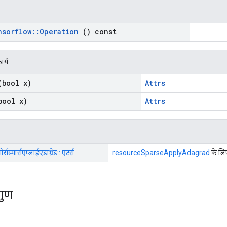
nsorflow
::
Operation
() const
ार्य
bool x)
Attrs
ool x)
Attrs
र्सस्पार्सएप्लाईएडाग्रेड:: एटर्स
resourceSparseApplyAdagrad
के लि
गुण