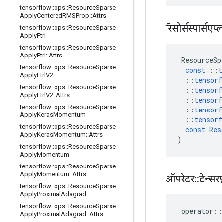
tensorflow
::
ops
::
Resource
Sparse
Apply
Centered
RMSProp
::
Attrs
रिसोर्सस्पार्सएप
tensorflow
::
ops
::
Resource
Sparse
Apply
Ftrl
tensorflow
::
ops
::
Resource
Sparse
Apply
Ftrl
::
Attrs
ResourceSp
tensorflow
::
ops
::
Resource
Sparse
const
::
t
Apply
Ftrl
V2
::
tensorf
tensorflow
::
ops
::
Resource
Sparse
::
tensorf
Apply
Ftrl
V2
::
Attrs
::
tensorf
tensorflow
::
ops
::
Resource
Sparse
::
tensorf
Apply
Keras
Momentum
::
tensorf
tensorflow
::
ops
::
Resource
Sparse
const
Res
Apply
Keras
Momentum
::
Attrs
)
tensorflow
::
ops
::
Resource
Sparse
Apply
Momentum
tensorflow
::
ops
::
Resource
Sparse
Apply
Momentum
::
Attrs
ऑपरेटर
::
टेन्सरफ
tensorflow
::
ops
::
Resource
Sparse
Apply
Proximal
Adagrad
tensorflow
::
ops
::
Resource
Sparse
operator
::
Apply
Proximal
Adagrad
::
Attrs