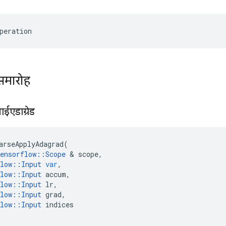
peration
समारोह
्लाईएडाग्रेड
arseApplyAdagrad
(
ensorflow
::
Scope
&
scope
,
low
::
Input
var
,
low
::
Input
accum
,
low
::
Input
lr
,
low
::
Input
grad
,
low
::
Input
indices