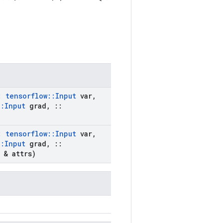
:
tensorflow
::
Input
var
,
::
Input
grad
,
::
:
tensorflow
::
Input
var
,
::
Input
grad
,
::
& attrs)