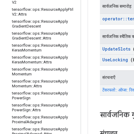
V2
सार्वजनिक समारोह
tensorflow
::
ops
::
Resource
Apply
Ftrl
V2
::
Attrs
operator
::
te
tensorflow
::
ops
::
Resource
Apply
Gradient
Descent
tensorflow
::
ops
::
Resource
Apply
सार्वजनिक स्थैतिक क
Gradient
Descent
::
Attrs
tensorflow
::
ops
::
Resource
Apply
Update
Slots
(
Keras
Momentum
tensorflow
::
ops
::
Resource
Apply
Use
Locking
(b
Keras
Momentum
::
Attrs
tensorflow
::
ops
::
Resource
Apply
Momentum
संरचनाएँ
tensorflow
::
ops
::
Resource
Apply
Momentum
::
Attrs
टेंसरफ्लो:: ऑप्स:: रिसो
tensorflow
::
ops
::
Resource
Apply
Power
Sign
tensorflow
::
ops
::
Resource
Apply
Power
Sign
::
Attrs
सार्वजनिक 
tensorflow
::
ops
::
Resource
Apply
Proximal
Adagrad
tensorflow
::
ops
::
Resource
Apply
संचालन
Proximal
Adagrad
::
Attrs