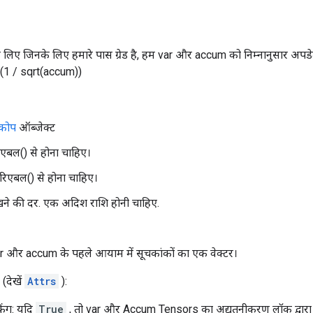
के लिए जिनके लिए हमारे पास ग्रेड है, हम var और accum को निम्नानुसार अपड
* (1 / sqrt(accum))
्कोप
ऑब्जेक्ट
िएबल() से होना चाहिए।
रिएबल() से होना चाहिए।
े की दर. एक अदिश राशि होनी चाहिए.
r और accum के पहले आयाम में सूचकांकों का एक वेक्टर।
(देखें
Attrs
):
ंग: यदि
True
, तो var और Accum Tensors का अद्यतनीकरण लॉक द्वारा सं