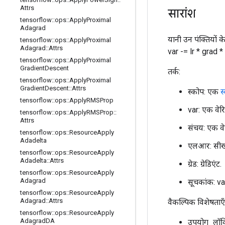
Attrs
सारांश
tensorflow
::
ops
::
Apply
Proximal
Adagrad
यानी उन पंक्तियों 
tensorflow
::
ops
::
Apply
Proximal
Adagrad
::
Attrs
var -= lr * grad 
tensorflow
::
ops
::
Apply
Proximal
Gradient
Descent
तर्क:
tensorflow
::
ops
::
Apply
Proximal
Gradient
Descent
::
Attrs
स्कोप: एक
स
tensorflow
::
ops
::
Apply
RMSProp
var: एक वेर
tensorflow
::
ops
::
Apply
RMSProp
::
Attrs
संचय: एक वे
tensorflow
::
ops
::
Resource
Apply
Adadelta
एलआर: सीखन
tensorflow
::
ops
::
Resource
Apply
Adadelta
::
Attrs
ग्रेड: ग्रेडिएंट.
tensorflow
::
ops
::
Resource
Apply
Adagrad
सूचकांक: va
tensorflow
::
ops
::
Resource
Apply
Adagrad
::
Attrs
वैकल्पिक विशेषताएँ 
tensorflow
::
ops
::
Resource
Apply
Adagrad
DA
उपयोग_लॉकि