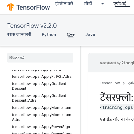
इंस्टॉल करें
सीखें
एपीआई
tensorflow::ops::ApplyAdam::Attrs
tensorflow::ops::ApplyAddSign
tensorflow::ops::ApplyAddSign::Attr
s
TensorFlow v2.2.0
tensorflow::ops::ApplyCenteredRMS
खास जानकारी
Python
C++
Java
Prop
tensorflow
::
ops
::
Apply
Centered
RMSProp
::
Attrs
tensorflow
::
ops
::
Apply
Ftrl
tensorflow
::
ops
::
Apply
Ftrl
::
Attrs
tensorflow
::
ops
::
Apply
Ftrl
V2
tensorflow
::
ops
::
Apply
Ftrl
V2
::
Attrs
TensorFlow
एप
tensorflow
::
ops
::
Apply
Gradient
Descent
टेंसरफ़्लो
:
tensorflow
::
ops
::
Apply
Gradient
Descent
::
Attrs
<training_ops
tensorflow
::
ops
::
Apply
Momentum
tensorflow
::
ops
::
Apply
Momentum
::
एडाग्रेड योजना के अन
Attrs
tensorflow
::
ops
::
Apply
Power
Sign
tensorflow
::
ops
::
Apply
Power
Sign
::