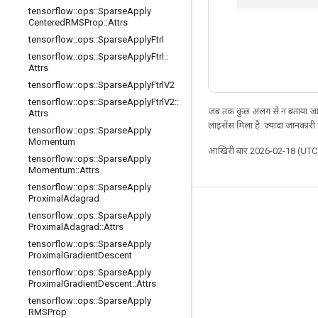
tensorflow
::
ops
::
Sparse
Apply
Centered
RMSProp
::
Attrs
tensorflow
::
ops
::
Sparse
Apply
Ftrl
tensorflow
::
ops
::
Sparse
Apply
Ftrl
::
Attrs
tensorflow
::
ops
::
Sparse
Apply
Ftrl
V2
tensorflow
::
ops
::
Sparse
Apply
Ftrl
V2
::
जब तक कुछ अलग से न बताया जाए
Attrs
लाइसेंस मिला है. ज़्यादा जानकारी
tensorflow
::
ops
::
Sparse
Apply
Momentum
आखिरी बार 2026-02-18 (UTC)
tensorflow
::
ops
::
Sparse
Apply
Momentum
::
Attrs
tensorflow
::
ops
::
Sparse
Apply
Proximal
Adagrad
जुड़े रहें
tensorflow
::
ops
::
Sparse
Apply
Proximal
Adagrad
::
Attrs
ब्लॉग
tensorflow
::
ops
::
Sparse
Apply
Proximal
Gradient
Descent
फ़ोरम
tensorflow
::
ops
::
Sparse
Apply
GitHub
Proximal
Gradient
Descent
::
Attrs
tensorflow
::
ops
::
Sparse
Apply
Twitter
RMSProp