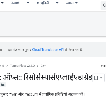
नेटवर्क
कम्यूनिटी
ज़्यादा
इस पेज का अनुवाद
Cloud Translation API
से किया गया है.
ीआई
TensorFlow v2.2.0
C++
क्या
:
ऑप्स
::
रिसोर्सस्पार्सएप्लाईएडाग्रेड
.h>
ुसार '*var' और '*accum' में प्रासंगिक प्रविष्टियाँ अद्यतन करें।