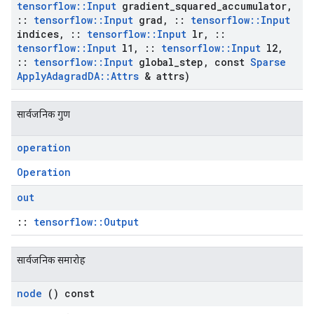
tensorflow
::
Input
gradient
_
squared
_
accumulator
,
::
tensorflow
::
Input
grad
,
::
tensorflow
::
Input
indices
,
::
tensorflow
::
Input
lr
,
::
tensorflow
::
Input
l1
,
::
tensorflow
::
Input
l2
,
::
tensorflow
::
Input
global
_
step
,
const
Sparse
Apply
Adagrad
DA
::
Attrs
& attrs)
सार्वजनिक गुण
operation
Operation
out
::
tensorflow::Output
सार्वजनिक समारोह
node
() const