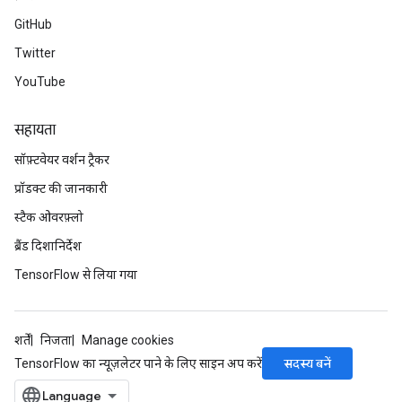
GitHub
Twitter
YouTube
सहायता
सॉफ़्टवेयर वर्शन ट्रैकर
प्रॉडक्ट की जानकारी
स्टैक ओवरफ़्लो
ब्रैंड दिशानिर्देश
TensorFlow से लिया गया
शर्तें
निजता
Manage cookies
सदस्य बनें
TensorFlow का न्यूज़लेटर पाने के लिए साइन अप करें