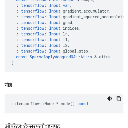
::
tensorflow
::
Input
var
,
::
tensorflow
::
Input
gradient_accumulator
,
::
tensorflow
::
Input
gradient_squared_accumulator
::
tensorflow
::
Input
grad
,
::
tensorflow
::
Input
indices
,
::
tensorflow
::
Input
lr
,
::
tensorflow
::
Input
l1
,
::
tensorflow
::
Input
l2
,
::
tensorflow
::
Input
global_step
,
const
SparseApplyAdagradDA
::
Attrs
&
attrs
)
नोड
::
tensorflow
::
Node
*
node
()
const
ऑपरेटर
::
टेन्सरफ़्लो
::
इनपुट