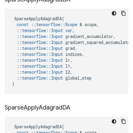
SparseApplyAdagradDA
(
const
::
tensorflow
::
Scope
&
scope
,
::
tensorflow
::
Input
var
,
::
tensorflow
::
Input
gradient_accumulator
,
::
tensorflow
::
Input
gradient_squared_accumulator
::
tensorflow
::
Input
grad
,
::
tensorflow
::
Input
indices
,
::
tensorflow
::
Input
lr
,
::
tensorflow
::
Input
l1
,
::
tensorflow
::
Input
l2
,
::
tensorflow
::
Input
global_step
)
Sparse
Apply
Adagrad
DA
SparseApplyAdagradDA
(
const
::
tensorflow
::
Scope
&
scope
,