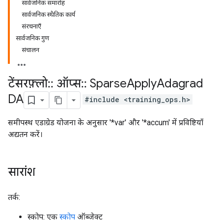
सार्वजनिक समारोह
सार्वजनिक स्थैतिक कार्य
संरचनाएँ
सार्वजनिक गुण
संचालन
टेंसरफ़्लो
::
ऑप्स
::
Sparse
Apply
Adagrad
DA
#include <training_ops.h>
समीपस्थ एडाग्रेड योजना के अनुसार '*var' और '*accum' में प्रविष्टियाँ
अद्यतन करें।
सारांश
तर्क:
स्कोप: एक
स्कोप
ऑब्जेक्ट