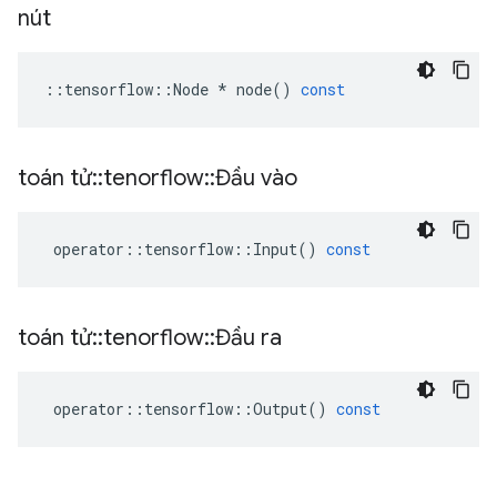
nút
::
tensorflow
::
Node
*
node
()
const
toán tử
::
tenorflow
::
Đầu vào
operator
::
tensorflow
::
Input
()
const
toán tử
::
tenorflow
::
Đầu ra
operator
::
tensorflow
::
Output
()
const