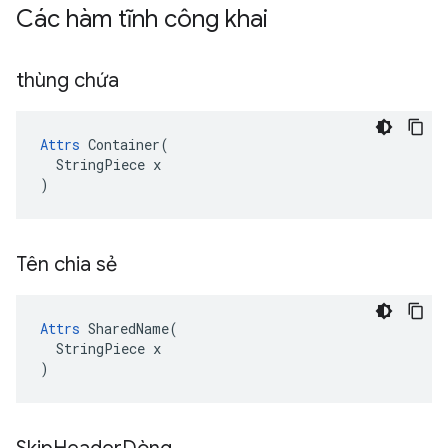
Các hàm tĩnh công khai
thùng chứa
Attrs
 Container(

  StringPiece x

)
Tên chia sẻ
Attrs
 SharedName(

  StringPiece x

)