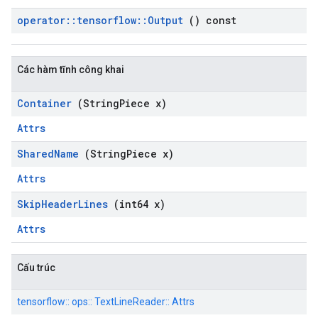
operator
::
tensorflow
::
Output
() const
Các hàm tĩnh công khai
Container
(String
Piece x)
Attrs
Shared
Name
(String
Piece x)
Attrs
Skip
Header
Lines
(int64 x)
Attrs
Cấu trúc
tensorflow:: ops:: TextLineReader:: Attrs