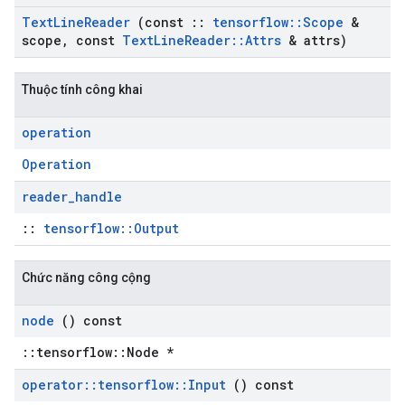
Text
Line
Reader
(const
::
tensorflow
::
Scope
&
scope
,
const
Text
Line
Reader
::
Attrs
& attrs)
Thuộc tính công khai
operation
Operation
reader
_
handle
::
tensorflow::Output
Chức năng công cộng
node
() const
::tensorflow::Node *
operator
::
tensorflow
::
Input
() const