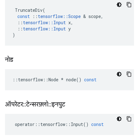
TruncateDiv
(
const
::
tensorflow
::
Scope
&
scope
,
::
tensorflow
::
Input
x
,
::
tensorflow
::
Input
y
)
नोड
::
tensorflow
::
Node
*
node
()
const
ऑपरेटर
::
टेन्सरफ़्लो
::
इनपुट
operator
::
tensorflow
::
Input
()
const