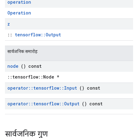
operation
Operation
z
::
tensorflow::Output
सार्वजनिक समारोह
node
() const
::tensorflow::Node *
operator
::
tensorflow
::
Input
() const
operator
::
tensorflow
::
Output
() const
सार्वजनिक गुण