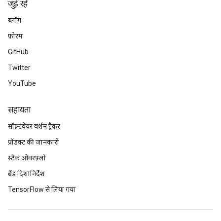
जुड़े रहें
ब्लॉग
फ़ोरम
GitHub
Twitter
YouTube
सहायता
सॉफ़्टवेयर वर्शन ट्रैकर
प्रॉडक्ट की जानकारी
स्टैक ओवरफ़्लो
ब्रैंड दिशानिर्देश
TensorFlow से लिया गया