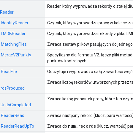
Reader, który wyprowadza rekordy o stałej dług
dReader
: IdentityReader
Czytnik, który wyprowadza pracę w kolejce zar
:: LMDBReader
Czytnik, który wyprowadza rekordy z pliku LM
: MatchingFiles
Zwraca zestaw plików pasujących do jednego 
:: MergeV2Punkty
Specyficzny dla formatu V2: łączy pliki met
punktów kontrolnych.
: ReadFile
Odczytuje i wyprowadza całą zawartość wejśc
Zwraca liczbę rekordów utworzonych przez te
rdsProduced
Zwraca liczbę jednostek pracy, które ten czyt
UnitsCompleted
:: ReaderRead
Zwraca następny rekord (klucz, para wartości
num_records
s:: ReaderReadUpTo
Zwraca do
(klucz, wartość) pa