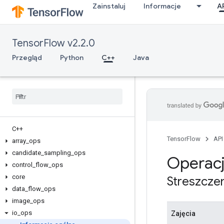
Zainstaluj
Informacje
A
TensorFlow v2.2.0
Przegląd
Python
C++
Java
C++
TensorFlow
API
array
_
ops
candidate
_
sampling
_
ops
Operacj
control
_
flow
_
ops
core
Streszcze
data
_
flow
_
ops
image
_
ops
io
_
ops
Zajęcia