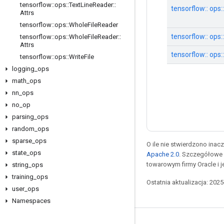
tensorflow
::
ops
::
Text
Line
Reader
::
tensorflow:: ops
Attrs
tensorflow
::
ops
::
Whole
File
Reader
tensorflow:: ops
tensorflow
::
ops
::
Whole
File
Reader
::
Attrs
tensorflow:: ops::
tensorflow
::
ops
::
Write
File
logging
_
ops
math
_
ops
nn
_
ops
no
_
op
parsing
_
ops
random
_
ops
sparse
_
ops
O ile nie stwierdzono inacze
state
_
ops
Apache 2.0
. Szczegółowe 
towarowym firmy Oracle i 
string
_
ops
training
_
ops
Ostatnia aktualizacja: 202
user
_
ops
Namespaces