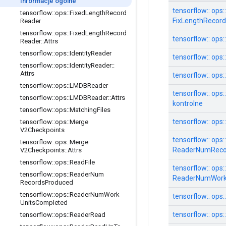
Informacje ogólne
tensorflow:: ops::
tensorflow
::
ops
::
Fixed
Length
Record
FixLengthRecor
Reader
tensorflow
::
ops
::
Fixed
Length
Record
tensorflow:: ops:
Reader
::
Attrs
tensorflow
::
ops
::
Identity
Reader
tensorflow:: ops
tensorflow
::
ops
::
Identity
Reader
::
Attrs
tensorflow:: ops:
tensorflow
::
ops
::
LMDBReader
tensorflow:: ops
tensorflow
::
ops
::
LMDBReader
::
Attrs
kontrolne
tensorflow
::
ops
::
Matching
Files
tensorflow:: ops:
tensorflow
::
ops
::
Merge
V2Checkpoints
tensorflow:: ops::
tensorflow
::
ops
::
Merge
ReaderNumReco
V2Checkpoints
::
Attrs
tensorflow
::
ops
::
Read
File
tensorflow:: ops::
tensorflow
::
ops
::
Reader
Num
ReaderNumWork
Records
Produced
tensorflow
::
ops
::
Reader
Num
Work
tensorflow:: ops
Units
Completed
tensorflow:: op
tensorflow
::
ops
::
Reader
Read