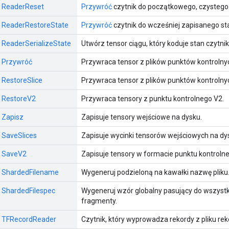
:: ReaderReset
Przywróć
czytnik do początkowego, czystego
:: ReaderRestoreState
Przywróć
czytnik do wcześniej zapisanego st
:: ReaderSerializeState
Utwórz tensor ciągu, który koduje stan czytnik
:: Przywróć
Przywraca tensor z plików punktów kontrolny
: RestoreSlice
Przywraca tensor z plików punktów kontrolny
:: RestoreV2
Przywraca tensory z punktu kontrolnego V2.
: Zapisz
Zapisuje tensory wejściowe na dysku.
: SaveSlices
Zapisuje wycinki tensorów wejściowych na dy
:: SaveV2
Zapisuje tensory w formacie punktu kontroln
:: ShardedFilename
Wygeneruj podzieloną na kawałki nazwę pliku
:: ShardedFilespec
Wygeneruj wzór globalny pasujący do wszystk
fragmenty.
:: TFRecordReader
Czytnik, który wyprowadza rekordy z pliku re