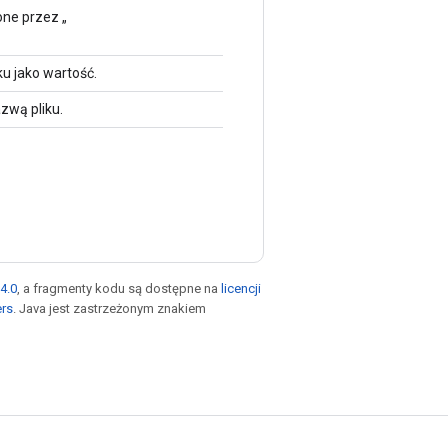
one przez „
u jako wartość.
zwą pliku.
4.0
, a fragmenty kodu są dostępne na
licencji
ers
. Java jest zastrzeżonym znakiem