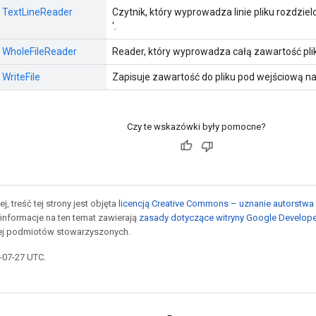
:: TextLineReader
Czytnik, który wyprowadza linie pliku rozdziel
'.
:: WholeFileReader
Reader, który wyprowadza całą zawartość plik
 WriteFile
Zapisuje zawartość do pliku pod wejściową na
Czy te wskazówki były pomocne?
j, treść tej strony jest objęta
licencją Creative Commons – uznanie autorstwa 
informacje na ten temat zawierają
zasady dotyczące witryny Google Develop
jej podmiotów stowarzyszonych.
5-07-27 UTC.