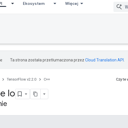
PI
Ekosystem
Więcej
Ta strona została przetłumaczona przez
Cloud Translation API
.
TensorFlow v2.2.0
C++
Czy te
e Io
nie