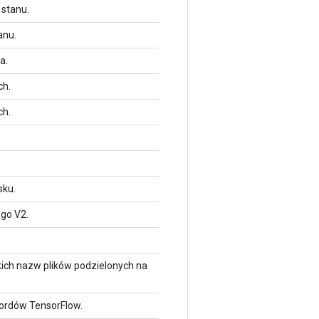
 stanu.
anu.
a.
ch.
ch.
sku.
ego V2.
.
ich nazw plików podzielonych na
kordów TensorFlow.