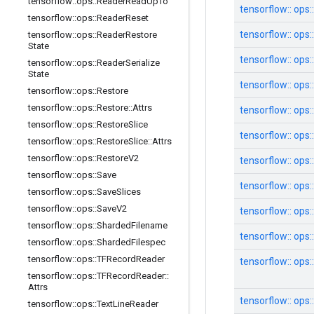
tensorflow
::
ops
::
Reader
Read
Up
To
tensorflow:: ops
tensorflow
::
ops
::
Reader
Reset
tensorflow:: ops
tensorflow
::
ops
::
Reader
Restore
State
tensorflow:: ops
tensorflow
::
ops
::
Reader
Serialize
State
tensorflow:: ops
tensorflow
::
ops
::
Restore
tensorflow
::
ops
::
Restore
::
Attrs
tensorflow:: ops:
tensorflow
::
ops
::
Restore
Slice
tensorflow:: ops
tensorflow
::
ops
::
Restore
Slice
::
Attrs
tensorflow
::
ops
::
Restore
V2
tensorflow:: ops:
tensorflow
::
ops
::
Save
tensorflow:: ops:
tensorflow
::
ops
::
Save
Slices
tensorflow
::
ops
::
Save
V2
tensorflow:: ops
tensorflow
::
ops
::
Sharded
Filename
tensorflow:: ops
tensorflow
::
ops
::
Sharded
Filespec
tensorflow
::
ops
::
TFRecord
Reader
tensorflow:: ops
tensorflow
::
ops
::
TFRecord
Reader
::
Attrs
tensorflow:: ops
tensorflow
::
ops
::
Text
Line
Reader