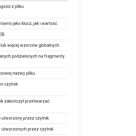
ości z pliku.
ówno jako klucz, jak i wartość.
DB.
lub więcej wzorców globalnych.
adanych podzielonych na fragmenty
iowej nazwy pliku.
n czytnik.
nik zakończył przetwarzać.
) utworzony przez czytnik.
r utworzonych przez czytnik.