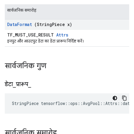
सार्वजनिक समारोह
Data
Format
(String
Piece x)
TF_MUST_USE_RESULT
Attrs
इनपुट और आउटपुट डेटा का डेटा प्रारूप निर्दिष्ट करें।
सार्वजनिक गुण
डेटा
_
प्रारूप
_
StringPiece tensorflow::ops::AvgPool::Attrs::data
सार्वजनिक समारोह