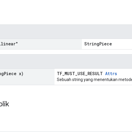
n
linear"
StringPiece
ng
Piece x)
TF_MUST_USE_RESULT
Attrs
Sebuah string yang menentukan metode 
blik