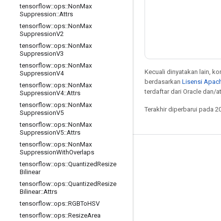
tensorflow
::
ops
::
Non
Max
Suppression
::
Attrs
tensorflow
::
ops
::
Non
Max
Suppression
V2
tensorflow
::
ops
::
Non
Max
Suppression
V3
tensorflow
::
ops
::
Non
Max
Kecuali dinyatakan lain, k
Suppression
V4
berdasarkan
Lisensi Apach
tensorflow
::
ops
::
Non
Max
terdaftar dari Oracle dan/at
Suppression
V4
::
Attrs
tensorflow
::
ops
::
Non
Max
Terakhir diperbarui pada 2
Suppression
V5
tensorflow
::
ops
::
Non
Max
Suppression
V5
::
Attrs
tensorflow
::
ops
::
Non
Max
Tetap terhubung
Suppression
With
Overlaps
tensorflow
::
ops
::
Quantized
Resize
Blog
Bilinear
tensorflow
::
ops
::
Quantized
Resize
Forum
Bilinear
::
Attrs
GitHub
tensorflow
::
ops
::
RGBTo
HSV
tensorflow
::
ops
::
Resize
Area
Twitter