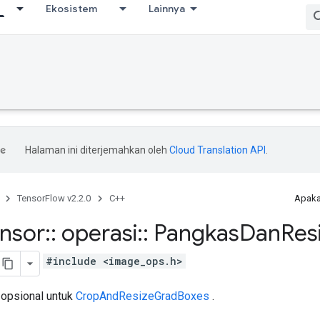
Ekosistem
Lainnya
Halaman ini diterjemahkan oleh
Cloud Translation API
.
TensorFlow v2.2.0
C++
Apaka
ensor
::
operasi
::
Pangkas
Dan
Res
#include <image_ops.h>
 opsional untuk
CropAndResizeGradBoxes
.