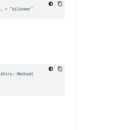
d_ = "bilinear"
Attrs::Method(
