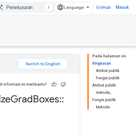
/
GitHub
Masuk
Pada halaman ini
Ringkasan
Atribut publik
Fungsi publik
h informasi ini membantu?
Atribut publik
metode_
ize
Grad
Boxes
::
Fungsi publik
Metode