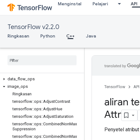
Menginstal
Pelajari
API
TensorFlow v2.2.0
Ringkasan
Python
C++
Java
C++
array
_
ops
candidate
_
sampling
_
ops
control
_
flow
_
ops
core
data
_
flow
_
ops
image
_
ops
TensorFlow
API
Ringkasan
aliran t
tensorflow
::
ops
::
Adjust
Contrast
tensorflow
::
ops
::
Adjust
Hue
Attr
tensorflow
::
ops
::
Adjust
Saturation
tensorflow
::
ops
::
Combined
Non
Max
Penyetel atribut
Suppression
tensorflow
::
ops
::
Combined
Non
Max