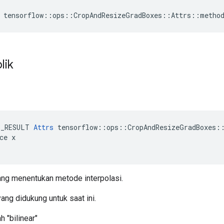
 tensorflow::ops::CropAndResizeGradBoxes::Attrs::metho
lik
E_RESULT 
Attrs
 tensorflow::ops::CropAndResizeGradBoxes::
ce x

ang menentukan metode interpolasi.
yang didukung untuk saat ini.
h "bilinear"