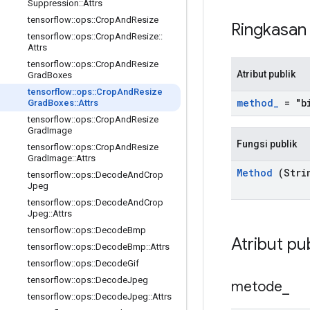
Suppression
::
Attrs
tensorflow
::
ops
::
Crop
And
Resize
Ringkasa
tensorflow
::
ops
::
Crop
And
Resize
::
Attrs
tensorflow
::
ops
::
Crop
And
Resize
Atribut publik
Grad
Boxes
tensorflow
::
ops
::
Crop
And
Resize
method
_
= "bi
Grad
Boxes
::
Attrs
tensorflow
::
ops
::
Crop
And
Resize
Grad
Image
Fungsi publik
tensorflow
::
ops
::
Crop
And
Resize
Grad
Image
::
Attrs
Method
(Stri
tensorflow
::
ops
::
Decode
And
Crop
Jpeg
tensorflow
::
ops
::
Decode
And
Crop
Jpeg
::
Attrs
tensorflow
::
ops
::
Decode
Bmp
Atribut pu
tensorflow
::
ops
::
Decode
Bmp
::
Attrs
tensorflow
::
ops
::
Decode
Gif
tensorflow
::
ops
::
Decode
Jpeg
metode
_
tensorflow
::
ops
::
Decode
Jpeg
::
Attrs