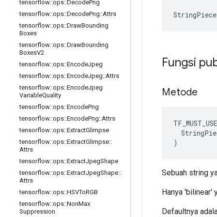
tensorflow
::
ops
::
Decode
Png
StringPiece
tensorflow
::
ops
::
Decode
Png
::
Attrs
tensorflow
::
ops
::
Draw
Bounding
Boxes
tensorflow
::
ops
::
Draw
Bounding
Boxes
V2
Fungsi pub
tensorflow
::
ops
::
Encode
Jpeg
tensorflow
::
ops
::
Encode
Jpeg
::
Attrs
tensorflow
::
ops
::
Encode
Jpeg
Metode
Variable
Quality
tensorflow
::
ops
::
Encode
Png
tensorflow
::
ops
::
Encode
Png
::
Attrs
TF_MUST_US
tensorflow
::
ops
::
Extract
Glimpse
  StringPie
)
tensorflow
::
ops
::
Extract
Glimpse
::
Attrs
tensorflow
::
ops
::
Extract
Jpeg
Shape
Sebuah string y
tensorflow
::
ops
::
Extract
Jpeg
Shape
::
Attrs
Hanya 'bilinear' 
tensorflow
::
ops
::
HSVTo
RGB
tensorflow
::
ops
::
Non
Max
Defaultnya adala
Suppression