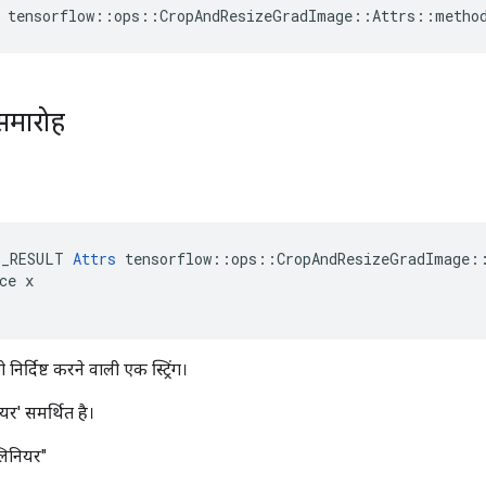
 tensorflow::ops::CropAndResizeGradImage::Attrs::metho
समारोह
E_RESULT 
Attrs
 tensorflow::ops::CropAndResizeGradImage::
ce x

िर्दिष्ट करने वाली एक स्ट्रिंग।
र' समर्थित है।
िलिनियर"