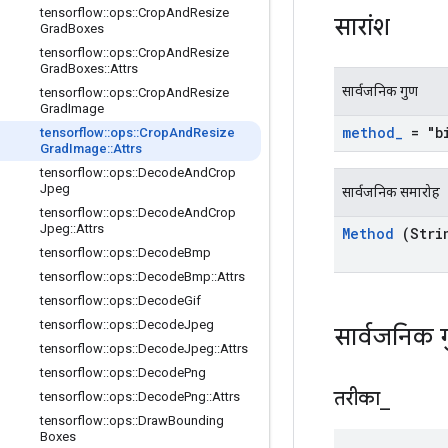
tensorflow
::
ops
::
Crop
And
Resize
सारांश
Grad
Boxes
tensorflow
::
ops
::
Crop
And
Resize
Grad
Boxes
::
Attrs
सार्वजनिक गुण
tensorflow
::
ops
::
Crop
And
Resize
Grad
Image
method
_
= "bi
tensorflow
::
ops
::
Crop
And
Resize
Grad
Image
::
Attrs
tensorflow
::
ops
::
Decode
And
Crop
Jpeg
सार्वजनिक समारोह
tensorflow
::
ops
::
Decode
And
Crop
Jpeg
::
Attrs
Method
(Stri
tensorflow
::
ops
::
Decode
Bmp
tensorflow
::
ops
::
Decode
Bmp
::
Attrs
tensorflow
::
ops
::
Decode
Gif
tensorflow
::
ops
::
Decode
Jpeg
सार्वजनिक 
tensorflow
::
ops
::
Decode
Jpeg
::
Attrs
tensorflow
::
ops
::
Decode
Png
तरीका
_
tensorflow
::
ops
::
Decode
Png
::
Attrs
tensorflow
::
ops
::
Draw
Bounding
Boxes