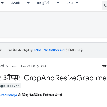
नेटवर्क
कम्यूनिटी
ज़्यादा
इस पेज का अनुवाद
Cloud Translation API
से किया गया है.
ीआई
TensorFlow v2.2.0
C++
क्या
:
ऑप्स
::
Crop
And
Resize
Grad
Ima
age_ops.h>
GradImage
के लिए वैकल्पिक विशेषता सेटर्स।