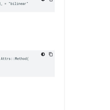
d_ = "bilinear"
Attrs::Method(
