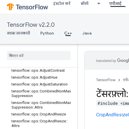
इंस्टॉल करें
सीखें
एपीआई
C++
array_ops
TensorFlow v2.2.0
candidate_sampling_ops
खास जानकारी
Python
C++
Java
control_flow_ops
core
data
_
flow
_
ops
image
_
ops
खास जानकारी
tensorflow
::
ops
::
Adjust
Contrast
tensorflow
::
ops
::
Adjust
Hue
TensorFlow
एप
tensorflow
::
ops
::
Adjust
Saturation
टेंसरफ़्लो
:
tensorflow
::
ops
::
Combined
Non
Max
Suppression
#include <im
tensorflow
::
ops
::
Combined
Non
Max
Suppression
::
Attrs
CropAndResize
tensorflow
::
ops
::
Crop
And
Resize
tensorflow
::
ops
::
Crop
And
Resize
::
Attrs