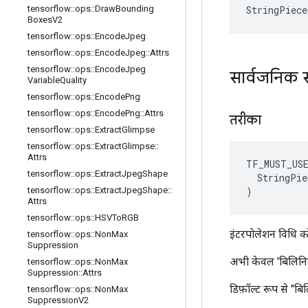
StringPiece
tensorflow
::
ops
::
Draw
Bounding
Boxes
V2
tensorflow
::
ops
::
Encode
Jpeg
tensorflow
::
ops
::
Encode
Jpeg
::
Attrs
tensorflow
::
ops
::
Encode
Jpeg
सार्वजनिक 
Variable
Quality
tensorflow
::
ops
::
Encode
Png
tensorflow
::
ops
::
Encode
Png
::
Attrs
तरीका
tensorflow
::
ops
::
Extract
Glimpse
tensorflow
::
ops
::
Extract
Glimpse
::
Attrs
TF_MUST_US
tensorflow
::
ops
::
Extract
Jpeg
Shape
  StringPie
)
tensorflow
::
ops
::
Extract
Jpeg
Shape
::
Attrs
tensorflow
::
ops
::
HSVTo
RGB
इंटरपोलेशन विधि को न
tensorflow
::
ops
::
Non
Max
Suppression
अभी केवल 'बिलिनिय
tensorflow
::
ops
::
Non
Max
Suppression
::
Attrs
डिफ़ॉल्ट रूप से "ब
tensorflow
::
ops
::
Non
Max
Suppression
V2