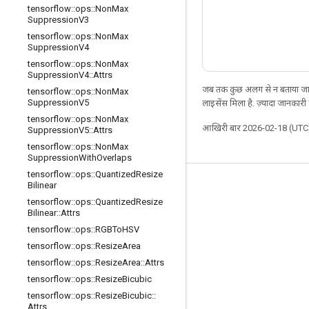
tensorflow
::
ops
::
Non
Max
Suppression
V3
tensorflow
::
ops
::
Non
Max
Suppression
V4
tensorflow
::
ops
::
Non
Max
Suppression
V4
::
Attrs
जब तक कुछ अलग से न बताया जाए
tensorflow
::
ops
::
Non
Max
Suppression
V5
लाइसेंस मिला है. ज़्यादा जानकारी
tensorflow
::
ops
::
Non
Max
आखिरी बार 2026-02-18 (UTC)
Suppression
V5
::
Attrs
tensorflow
::
ops
::
Non
Max
Suppression
With
Overlaps
tensorflow
::
ops
::
Quantized
Resize
Bilinear
जुड़े रहें
tensorflow
::
ops
::
Quantized
Resize
ब्लॉग
Bilinear
::
Attrs
tensorflow
::
ops
::
RGBTo
HSV
फ़ोरम
tensorflow
::
ops
::
Resize
Area
GitHub
tensorflow
::
ops
::
Resize
Area
::
Attrs
Twitter
tensorflow
::
ops
::
Resize
Bicubic
tensorflow
::
ops
::
Resize
Bicubic
::
YouTube
Attrs