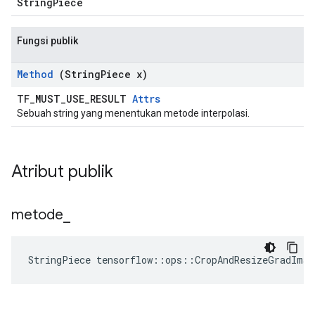
StringPiece
Fungsi publik
Method
(String
Piece x)
TF_MUST_USE_RESULT
Attrs
Sebuah string yang menentukan metode interpolasi.
Atribut publik
metode
_
StringPiece tensorflow::ops::CropAndResizeGradIma