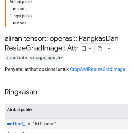
Atribut publik
metode_
Fungsi publik
Metode
aliran tensor
::
operasi
::
Pangkas
Dan
Resize
Grad
Image
::
Attr
#include <image_ops.h>
Penyetel atribut opsional untuk
CropAndResizeGradImage
.
Ringkasan
Atribut publik
method
_
= "bilinear"