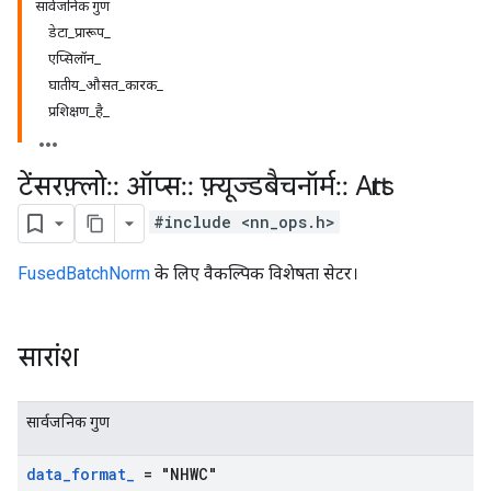
सार्वजनिक गुण
डेटा_प्रारूप_
एप्सिलॉन_
घातीय_औसत_कारक_
प्रशिक्षण_है_
टेंसरफ़्लो
::
ऑप्स
::
फ़्यूज्डबैचनॉर्म
::
Attrs
#include <nn_ops.h>
FusedBatchNorm
के लिए वैकल्पिक विशेषता सेटर।
सारांश
सार्वजनिक गुण
data
_
format
_
= "NHWC"