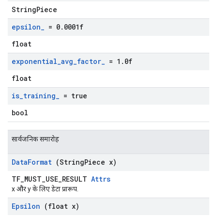
StringPiece
epsilon
_
= 0
.
0001f
float
exponential
_
avg
_
factor
_
= 1
.
0f
float
is
_
training
_
= true
bool
सार्वजनिक समारोह
Data
Format
(String
Piece x)
TF_MUST_USE_RESULT
Attrs
x और y के लिए डेटा प्रारूप.
Epsilon
(float x)