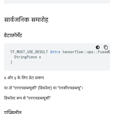
सार्वजनिक समारोह
डेटाफ़ॉर्मेट
TF_MUST_USE_RESULT 
Attrs
 tensorflow::ops::FusedBat
  StringPiece x

)
x और y के लिए डेटा प्रारूप.
या तो "एनएचडब्ल्यूसी" (डिफ़ॉल्ट) या "एनसीएचडब्ल्यू"।
डिफ़ॉल्ट रूप से "एनएचडब्ल्यूसी"
एप्सिलॉन