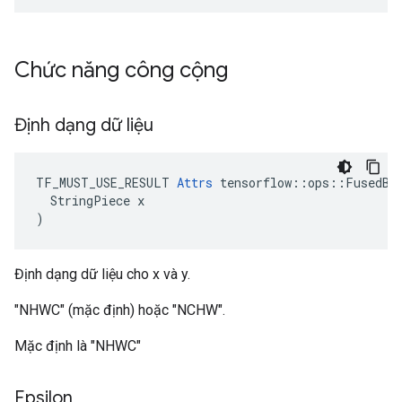
Chức năng công cộng
Định dạng dữ liệu
TF_MUST_USE_RESULT 
Attrs
 tensorflow::ops::FusedBat
  StringPiece x

)
Định dạng dữ liệu cho x và y.
"NHWC" (mặc định) hoặc "NCHW".
Mặc định là "NHWC"
Epsilon