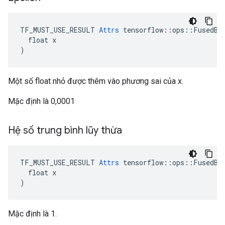
TF_MUST_USE_RESULT 
Attrs
 tensorflow::ops::FusedBat
  float x

)
Một số float nhỏ được thêm vào phương sai của x.
Mặc định là 0,0001
Hệ số trung bình lũy thừa
TF_MUST_USE_RESULT 
Attrs
 tensorflow::ops::FusedBat
  float x

)
Mặc định là 1.