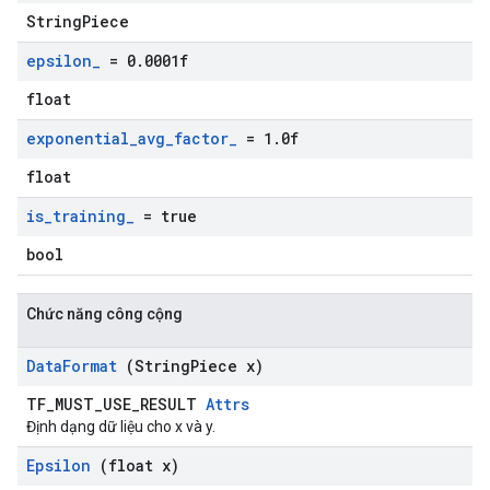
StringPiece
epsilon
_
= 0
.
0001f
float
exponential
_
avg
_
factor
_
= 1
.
0f
float
is
_
training
_
= true
bool
Chức năng công cộng
Data
Format
(String
Piece x)
TF_MUST_USE_RESULT
Attrs
Định dạng dữ liệu cho x và y.
Epsilon
(float x)