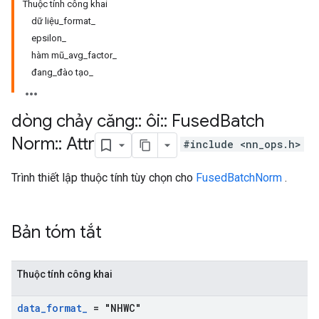
Thuộc tính công khai
dữ liệu_format_
epsilon_
hàm mũ_avg_factor_
đang_đào tạo_
dòng chảy căng
::
ôi
::
Fused
Batch
Norm
::
Attr
#include <nn_ops.h>
Trình thiết lập thuộc tính tùy chọn cho
FusedBatchNorm
.
Bản tóm tắt
Thuộc tính công khai
data
_
format
_
= "NHWC"