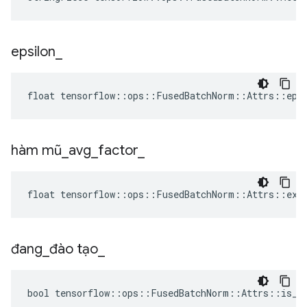
epsilon
_
float tensorflow::ops::FusedBatchNorm::Attrs::epsi
hàm mũ
_
avg
_
factor
_
float tensorflow::ops::FusedBatchNorm::Attrs::expo
đang
_
đào tạo
_
bool tensorflow::ops::FusedBatchNorm::Attrs::is_tr