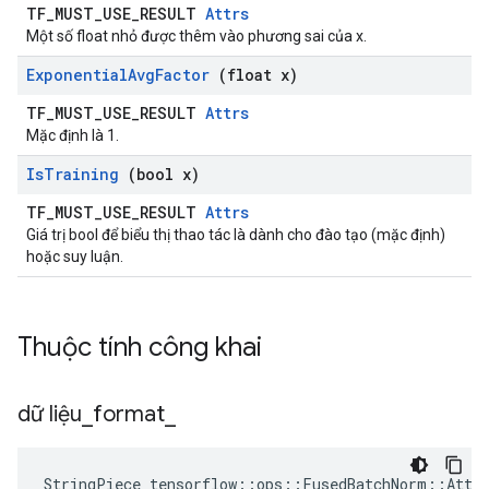
TF_MUST_USE_RESULT
Attrs
Một số float nhỏ được thêm vào phương sai của x.
Exponential
Avg
Factor
(float x)
TF_MUST_USE_RESULT
Attrs
Mặc định là 1.
Is
Training
(bool x)
TF_MUST_USE_RESULT
Attrs
Giá trị bool để biểu thị thao tác là dành cho đào tạo (mặc định)
hoặc suy luận.
Thuộc tính công khai
dữ liệu
_
format
_
StringPiece tensorflow::ops::FusedBatchNorm::Attr