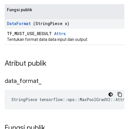
Fungsi publik
Data
Format
(String
Piece x)
TF_MUST_USE_RESULT
Attrs
Tentukan format data data input dan output.
Atribut publik
data
_
format
_
StringPiece tensorflow::ops::MaxPoolGradV2::Attrs
Fungsi publik