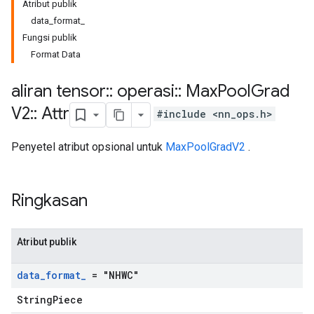
Atribut publik
data_format_
Fungsi publik
Format Data
aliran tensor
::
operasi
::
Max
Pool
Grad
V2
::
Attr
#include <nn_ops.h>
Penyetel atribut opsional untuk
MaxPoolGradV2
.
Ringkasan
Atribut publik
data
_
format
_
= "NHWC"
StringPiece