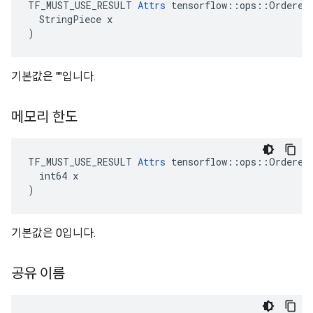
TF_MUST_USE_RESULT 
Attrs
 tensorflow::ops::OrderedM
  StringPiece x

)
기본값은 ""입니다.
메모리 한도
TF_MUST_USE_RESULT 
Attrs
 tensorflow::ops::OrderedM
  int64 x

)
기본값은 0입니다.
공유 이름