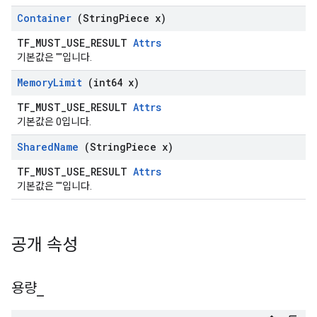
Container
(String
Piece x)
TF_MUST_USE_RESULT
Attrs
기본값은 ""입니다.
Memory
Limit
(int64 x)
TF_MUST_USE_RESULT
Attrs
기본값은 0입니다.
Shared
Name
(String
Piece x)
TF_MUST_USE_RESULT
Attrs
기본값은 ""입니다.
공개 속성
용량
_