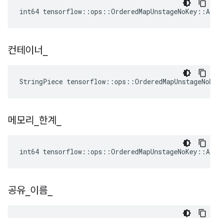
int64 tensorflow::ops::OrderedMapUnstageNoKey::Att
컨테이너
_
StringPiece tensorflow::ops::OrderedMapUnstageNoKe
메모리
_
한계
_
int64 tensorflow::ops::OrderedMapUnstageNoKey::At
공유
_
이름
_