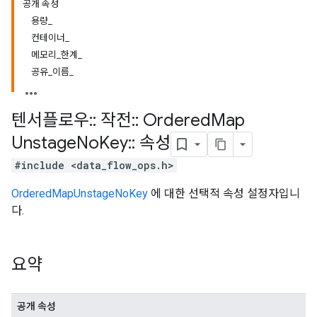
공개 속성
용량_
컨테이너_
메모리_한계_
공유_이름_
텐서플로우
::
작전
::
Ordered
Map
Unstage
No
Key
::
속성
#include <data_flow_ops.h>
OrderedMapUnstageNoKey
에 대한 선택적 속성 설정자입니
다.
요약
공개 속성