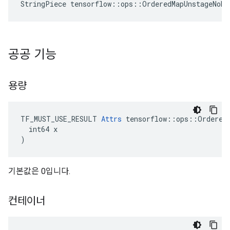
StringPiece tensorflow::ops::OrderedMapUnstageNoK
공공 기능
용량
TF_MUST_USE_RESULT 
Attrs
 tensorflow::ops::OrderedM
  int64 x

)
기본값은 0입니다.
컨테이너