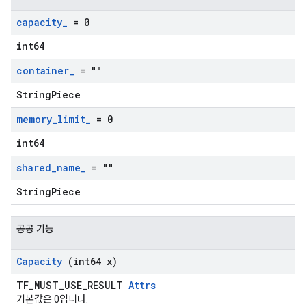
capacity
_
= 0
int64
container
_
= ""
StringPiece
memory
_
limit
_
= 0
int64
shared
_
name
_
= ""
StringPiece
공공 기능
Capacity
(int64 x)
TF_MUST_USE_RESULT
Attrs
기본값은 0입니다.