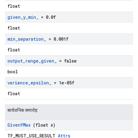
float
given
_
y
_
min
_
= 0
.
0f
float
min
_
separation
_
= 0
.
001f
float
output
_
range
_
given
_
= false
bool
variance
_
epsilon
_
= 1e-05f
float
सार्वजनिक समारोह
Given
YMax
(float x)
TF_MUST_USE_RESULT
Attrs