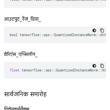
आउटपुट
_
रेंज
_
दिया
_
bool tensorflow::ops::QuantizedInstanceNorm::Attrs
वेरिएंस
_
एप्सिलॉन
_
float
tensorflow
::
ops
::
QuantizedInstanceNorm
::
Attr
सार्वजनिक समारोह
गिवेनवाईमैक्स