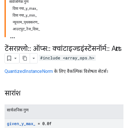
सार्वजनिक गुण
दिया गया_y_max_
दिया गया_y_min_
न्यूनतम_पृथक्करण_
आउटपुट_रेंज_दिया_
टेंसरफ़्लो
::
ऑप्स
::
क्वांटाइज्डइंस्टेंसनॉर्म
::
Attrs
#include <array_ops.h>
QuantizedInstanceNorm
के लिए वैकल्पिक विशेषता सेटर्स।
सारांश
सार्वजनिक गुण
given
_
y
_
max
_
= 0
.
0f