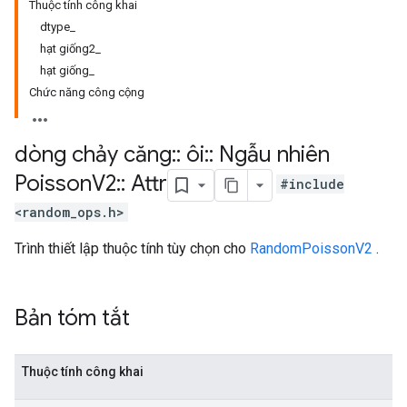
Thuộc tính công khai
dtype_
hạt giống2_
hạt giống_
Chức năng công cộng
dòng chảy căng
::
ôi
::
Ngẫu nhiên
Poisson
V2
::
Attr
#include
<random_ops.h>
Trình thiết lập thuộc tính tùy chọn cho
RandomPoissonV2
.
Bản tóm tắt
Thuộc tính công khai