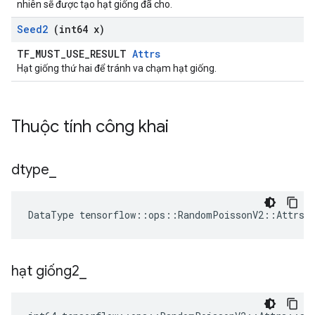
nhiên sẽ được tạo hạt giống đã cho.
Seed2
(int64 x)
TF_MUST_USE_RESULT
Attrs
Hạt giống thứ hai để tránh va chạm hạt giống.
Thuộc tính công khai
dtype
_
DataType
tensorflow
::
ops
::
RandomPoissonV2
::
Attrs
:
hạt giống2
_