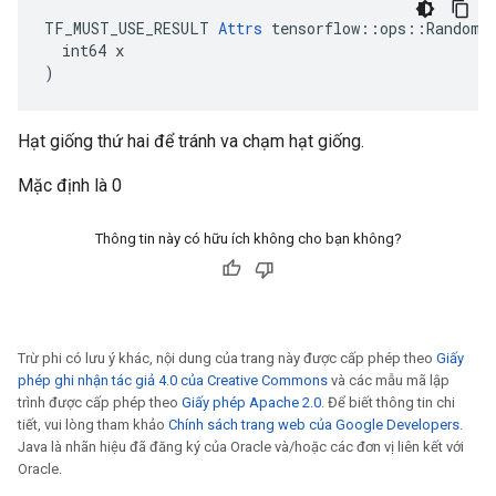
TF_MUST_USE_RESULT 
Attrs
 tensorflow::ops::RandomPo
  int64 x

)
Hạt giống thứ hai để tránh va chạm hạt giống.
Mặc định là 0
Thông tin này có hữu ích không cho bạn không?
Trừ phi có lưu ý khác, nội dung của trang này được cấp phép theo
Giấy
phép ghi nhận tác giả 4.0 của Creative Commons
và các mẫu mã lập
trình được cấp phép theo
Giấy phép Apache 2.0
. Để biết thông tin chi
tiết, vui lòng tham khảo
Chính sách trang web của Google Developers
.
Java là nhãn hiệu đã đăng ký của Oracle và/hoặc các đơn vị liên kết với
Oracle.