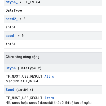
dtype
_
= DT
_
INT64
DataType
seed2
_
= 0
int64
seed
_
= 0
int64
Chức năng công cộng
Dtype
(Data
Type x)
TF_MUST_USE_RESULT
Attrs
Mặc định là DT_INT64.
Seed
(int64 x)
TF_MUST_USE_RESULT
Attrs
seed
seed2
Nếu
hoặc
được đặt khác 0, thì bộ tạo số ngẫu