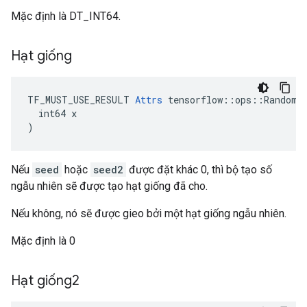
Mặc định là DT_INT64.
Hạt giống
TF_MUST_USE_RESULT 
Attrs
 tensorflow::ops::RandomPo
  int64 x

)
Nếu
seed
hoặc
seed2
được đặt khác 0, thì bộ tạo số
ngẫu nhiên sẽ được tạo hạt giống đã cho.
Nếu không, nó sẽ được gieo bởi một hạt giống ngẫu nhiên.
Mặc định là 0
Hạt giống2