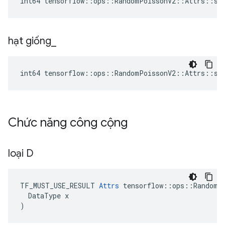
int64 tensorflow::ops::RandomPoissonV2::Attrs::se
hạt giống
_
int64 tensorflow::ops::RandomPoissonV2::Attrs::se
Chức năng công cộng
loại D
TF_MUST_USE_RESULT
Attrs
tensorflow
::
ops
::
RandomP
DataType
x
)