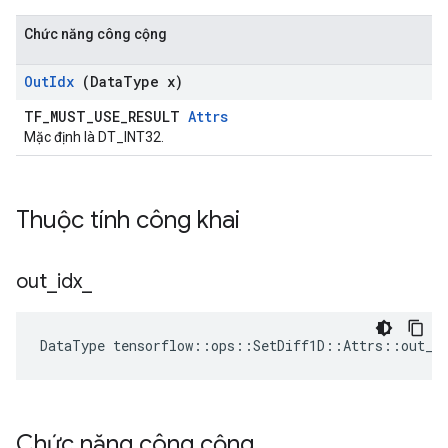
Chức năng công cộng
Out
Idx
(Data
Type x)
TF_MUST_USE_RESULT
Attrs
Mặc định là DT_INT32.
Thuộc tính công khai
out
_
idx
_
DataType tensorflow::ops::SetDiff1D::Attrs::out_i
Chức năng công cộng