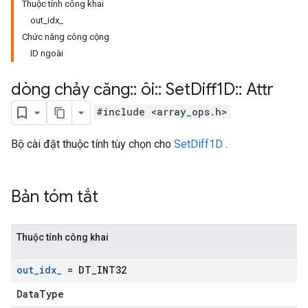
Thuộc tính công khai
out_idx_
Chức năng công cộng
ID ngoài
dòng chảy căng
::
ôi
::
Set
Diff1D
::
Attr
#include <array_ops.h>
Bộ cài đặt thuộc tính tùy chọn cho
SetDiff1D
.
Bản tóm tắt
Thuộc tính công khai
out
_
idx
_
= DT
_
INT32
DataType