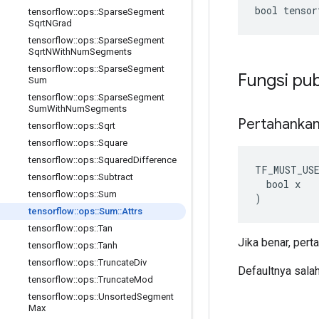
bool tenso
tensorflow
::
ops
::
Sparse
Segment
Sqrt
NGrad
tensorflow
::
ops
::
Sparse
Segment
Sqrt
NWith
Num
Segments
tensorflow
::
ops
::
Sparse
Segment
Fungsi pub
Sum
tensorflow
::
ops
::
Sparse
Segment
Sum
With
Num
Segments
Pertahanka
tensorflow
::
ops
::
Sqrt
tensorflow
::
ops
::
Square
tensorflow
::
ops
::
Squared
Difference
TF_MUST_US
tensorflow
::
ops
::
Subtract
  bool x

tensorflow
::
ops
::
Sum
)
tensorflow
::
ops
::
Sum
::
Attrs
tensorflow
::
ops
::
Tan
Jika benar, pert
tensorflow
::
ops
::
Tanh
tensorflow
::
ops
::
Truncate
Div
Defaultnya sala
tensorflow
::
ops
::
Truncate
Mod
tensorflow
::
ops
::
Unsorted
Segment
Max