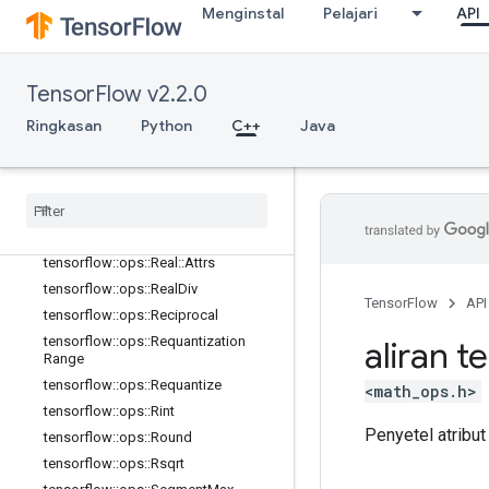
Menginstal
Pelajari
API
tensorflow::ops::QuantizedAdd
tensorflow::ops::QuantizedAdd::Attr
s
tensorflow::ops::QuantizedMatMul
TensorFlow v2.2.0
tensorflow::ops::QuantizedMatMul::
Ringkasan
Python
C++
Java
Attrs
tensorflow
::
ops
::
Quantized
Mul
tensorflow
::
ops
::
Quantized
Mul
::
Attrs
tensorflow
::
ops
::
Range
tensorflow
::
ops
::
Real
tensorflow
::
ops
::
Real
::
Attrs
tensorflow
::
ops
::
Real
Div
TensorFlow
API
tensorflow
::
ops
::
Reciprocal
tensorflow
::
ops
::
Requantization
aliran t
Range
tensorflow
::
ops
::
Requantize
<math_ops.h>
tensorflow
::
ops
::
Rint
Penyetel atribut
tensorflow
::
ops
::
Round
tensorflow
::
ops
::
Rsqrt