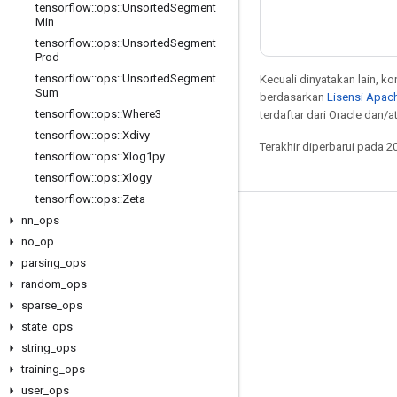
tensorflow
::
ops
::
Unsorted
Segment
Min
tensorflow
::
ops
::
Unsorted
Segment
Prod
tensorflow
::
ops
::
Unsorted
Segment
Kecuali dinyatakan lain, k
Sum
berdasarkan
Lisensi Apach
tensorflow
::
ops
::
Where3
terdaftar dari Oracle dan/at
tensorflow
::
ops
::
Xdivy
Terakhir diperbarui pada 2
tensorflow
::
ops
::
Xlog1py
tensorflow
::
ops
::
Xlogy
tensorflow
::
ops
::
Zeta
nn
_
ops
Tetap terhubung
no
_
op
Blog
parsing
_
ops
Forum
random
_
ops
sparse
_
ops
GitHub
state
_
ops
Twitter
string
_
ops
YouTube
training
_
ops
user
_
ops