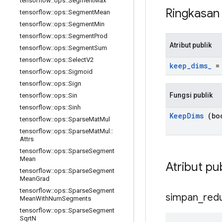
tensorflow
::
ops
::
Segment
Max
Ringkasa
tensorflow
::
ops
::
Segment
Mean
tensorflow
::
ops
::
Segment
Min
tensorflow
::
ops
::
Segment
Prod
Atribut publik
tensorflow
::
ops
::
Segment
Sum
tensorflow
::
ops
::
Select
V2
keep
_
dims
_
= 
tensorflow
::
ops
::
Sigmoid
tensorflow
::
ops
::
Sign
Fungsi publik
tensorflow
::
ops
::
Sin
tensorflow
::
ops
::
Sinh
Keep
Dims
(boo
tensorflow
::
ops
::
Sparse
Mat
Mul
tensorflow
::
ops
::
Sparse
Mat
Mul
::
Attrs
tensorflow
::
ops
::
Sparse
Segment
Mean
Atribut pu
tensorflow
::
ops
::
Sparse
Segment
Mean
Grad
tensorflow
::
ops
::
Sparse
Segment
simpan
_
red
Mean
With
Num
Segments
tensorflow
::
ops
::
Sparse
Segment
Sqrt
N