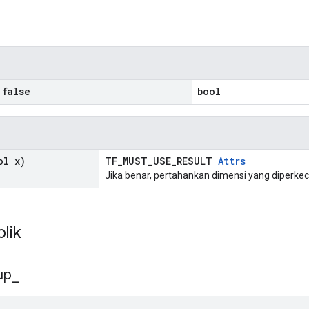
n
false
bool
l x)
TF_MUST_USE_RESULT
Attrs
Jika benar, pertahankan dimensi yang diperkec
blik
up
_