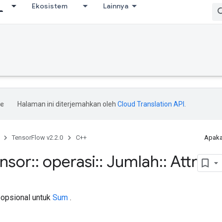
Ekosistem
Lainnya
Halaman ini diterjemahkan oleh
Cloud Translation API
.
TensorFlow v2.2.0
C++
Apaka
ensor
::
operasi
::
Jumlah
::
Attr
 opsional untuk
Sum
.