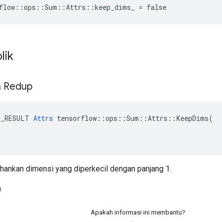
rflow::ops::Sum::Attrs::keep_dims_ = false
lik
n Redup
E_RESULT 
Attrs
 tensorflow::ops::Sum::Attrs::KeepDims(

ahankan dimensi yang diperkecil dengan panjang 1.
h
Apakah informasi ini membantu?