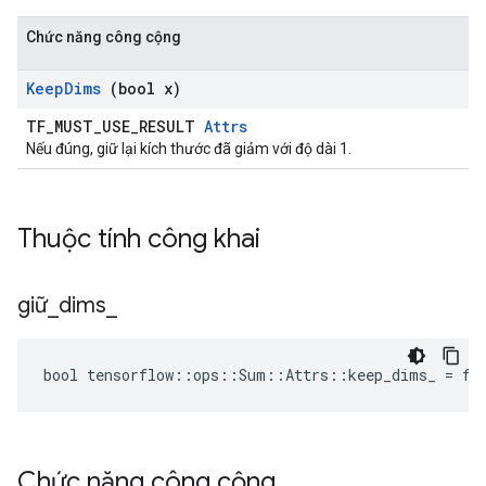
Chức năng công cộng
Keep
Dims
(bool x)
TF_MUST_USE_RESULT
Attrs
Nếu đúng, giữ lại kích thước đã giảm với độ dài 1.
Thuộc tính công khai
giữ
_
dims
_
bool tensorflow::ops::Sum::Attrs::keep_dims_ = fa
Chức năng công cộng