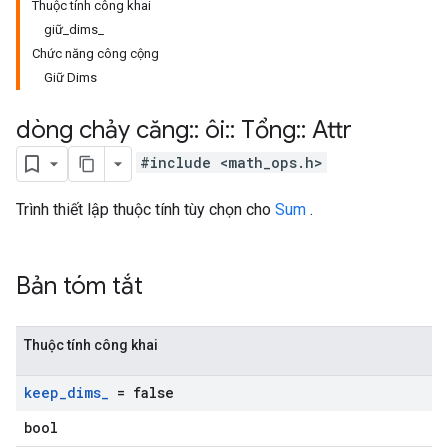
Thuộc tính công khai
giữ_dims_
Chức năng công cộng
Giữ Dims
dòng chảy căng
::
ôi
::
Tổng
::
Attr
#include <math_ops.h>
Trình thiết lập thuộc tính tùy chọn cho
Sum
.
Bản tóm tắt
Thuộc tính công khai
keep
_
dims
_
= false
bool