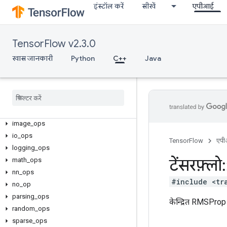
इंस्टॉल करें
सीखें
एपीआई
TensorFlow v2.3.0
C++
खास जानकारी
Python
C++
Java
array_ops
candidate
_
sampling
_
ops
control
_
flow
_
ops
core
data
_
flow
_
ops
image
_
ops
io
_
ops
TensorFlow
एप
logging
_
ops
टेंसरफ़्लो
:
math
_
ops
nn
_
ops
#include <tr
no
_
op
parsing
_
ops
केन्द्रित RMSProp
random
_
ops
sparse
_
ops