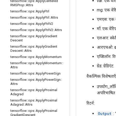
var: एक वेर
tensorflow
::
ops
::
Apply
Centered
RMSProp
::
Attrs
mg: एक वेरि
tensorflow
::
ops
::
Apply
Ftrl
tensorflow
::
ops
::
Apply
Ftrl
::
Attrs
एमएस: एक वे
tensorflow
::
ops
::
Apply
Ftrl
V2
माँ: एक वेरि
tensorflow
::
ops
::
Apply
Ftrl
V2
::
Attrs
tensorflow
::
ops
::
Apply
Gradient
एलआर: स्के
Descent
tensorflow
::
ops
::
Apply
Gradient
आरएचओ: क्ष
Descent
::
Attrs
एप्सिलॉन: र
tensorflow
::
ops
::
Apply
Momentum
tensorflow
::
ops
::
Apply
Momentum
::
ग्रेड: ग्रेडिएंट.
Attrs
tensorflow
::
ops
::
Apply
Power
Sign
वैकल्पिक विशेषताएँ 
tensorflow
::
ops
::
Apply
Power
Sign
::
Attrs
उपयोग_लॉकि
tensorflow
::
ops
::
Apply
Proximal
अपरिभाषित ह
Adagrad
tensorflow
::
ops
::
Apply
Proximal
रिटर्न:
Adagrad
::
Attrs
tensorflow
::
ops
::
Apply
Proximal
Output
: 
Gradient
Descent