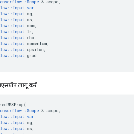
ensorflow
::
Scope
&
scope
,
low
::
Input
var
,
low
::
Input
mg
,
low
::
Input
ms
,
low
::
Input
mom
,
low
::
Input
lr
,
low
::
Input
rho
,
low
::
Input
momentum
,
low
::
Input
epsilon
,
low
::
Input
grad
एसप्रॉप लागू करें
redRMSProp
(
ensorflow
::
Scope
&
scope
,
low
::
Input
var
,
low
::
Input
mg
,
low
::
Input
ms
,