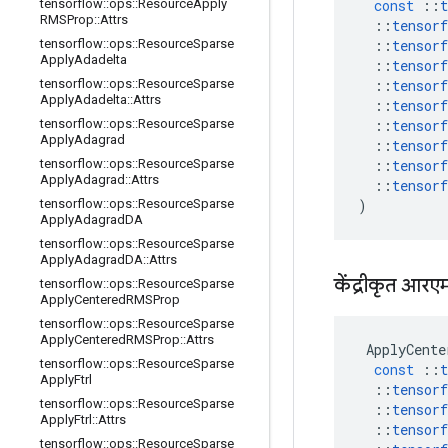
const
::
t
tensorflow
::
ops
::
Resource
Apply
RMSProp
::
Attrs
::
tensorf
::
tensorf
tensorflow
::
ops
::
Resource
Sparse
Apply
Adadelta
::
tensorf
::
tensorf
tensorflow
::
ops
::
Resource
Sparse
Apply
Adadelta
::
Attrs
::
tensorf
::
tensorf
tensorflow
::
ops
::
Resource
Sparse
Apply
Adagrad
::
tensorf
::
tensorf
tensorflow
::
ops
::
Resource
Sparse
Apply
Adagrad
::
Attrs
::
tensorf
)
tensorflow
::
ops
::
Resource
Sparse
Apply
Adagrad
DA
tensorflow
::
ops
::
Resource
Sparse
Apply
Adagrad
DA
::
Attrs
केंद्रीकृत आरएम
tensorflow
::
ops
::
Resource
Sparse
Apply
Centered
RMSProp
tensorflow
::
ops
::
Resource
Sparse
Apply
Centered
RMSProp
::
Attrs
ApplyCente
tensorflow
::
ops
::
Resource
Sparse
const
::
t
Apply
Ftrl
::
tensorf
tensorflow
::
ops
::
Resource
Sparse
::
tensorf
Apply
Ftrl
::
Attrs
::
tensorf
tensorflow
::
ops
::
Resource
Sparse