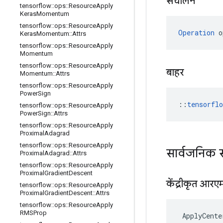
संचालन
tensorflow
::
ops
::
Resource
Apply
Keras
Momentum
tensorflow
::
ops
::
Resource
Apply
Operation
 o
Keras
Momentum
::
Attrs
tensorflow
::
ops
::
Resource
Apply
Momentum
tensorflow
::
ops
::
Resource
Apply
बाहर
Momentum
::
Attrs
tensorflow
::
ops
::
Resource
Apply
Power
Sign
::
tensorfl
tensorflow
::
ops
::
Resource
Apply
Power
Sign
::
Attrs
tensorflow
::
ops
::
Resource
Apply
Proximal
Adagrad
tensorflow
::
ops
::
Resource
Apply
सार्वजनिक 
Proximal
Adagrad
::
Attrs
tensorflow
::
ops
::
Resource
Apply
Proximal
Gradient
Descent
केंद्रीकृत आरएम
tensorflow
::
ops
::
Resource
Apply
Proximal
Gradient
Descent
::
Attrs
tensorflow
::
ops
::
Resource
Apply
RMSProp
ApplyCente