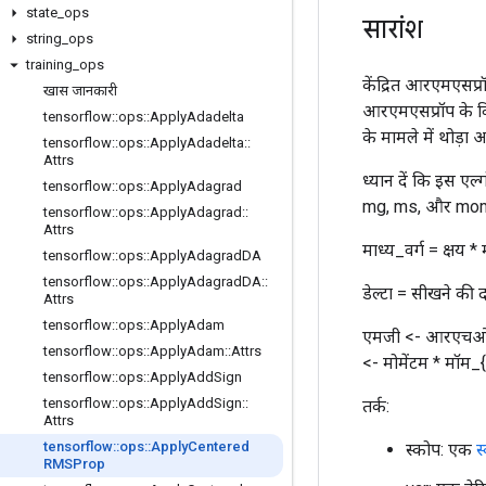
state
_
ops
सारांश
string
_
ops
training
_
ops
केंद्रित आरएमएसप्र
खास जानकारी
आरएमएसप्रॉप के विप
tensorflow
::
ops
::
Apply
Adadelta
के मामले में थोड़ा 
tensorflow
::
ops
::
Apply
Adadelta
::
Attrs
ध्यान दें कि इस एल्
tensorflow
::
ops
::
Apply
Adagrad
mg, ms, और mom उन प
tensorflow
::
ops
::
Apply
Adagrad
::
Attrs
माध्य_वर्ग = क्षय * म
tensorflow
::
ops
::
Apply
Adagrad
DA
tensorflow
::
ops
::
Apply
Adagrad
DA
::
डेल्टा = सीखने की दर
Attrs
tensorflow
::
ops
::
Apply
Adam
एमजी <- आरएचओ *
tensorflow
::
ops
::
Apply
Adam
::
Attrs
<- मोमेंटम * मॉम_
tensorflow
::
ops
::
Apply
Add
Sign
tensorflow
::
ops
::
Apply
Add
Sign
::
तर्क:
Attrs
tensorflow
::
ops
::
Apply
Centered
स्कोप: एक
स
RMSProp