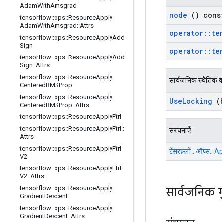
Adam
With
Amsgrad
node
() cons
tensorflow
::
ops
::
Resource
Apply
Adam
With
Amsgrad
::
Attrs
operator
::
te
tensorflow
::
ops
::
Resource
Apply
Add
Sign
operator
::
te
tensorflow
::
ops
::
Resource
Apply
Add
Sign
::
Attrs
tensorflow
::
ops
::
Resource
Apply
सार्वजनिक स्थैतिक क
Centered
RMSProp
tensorflow
::
ops
::
Resource
Apply
Use
Locking
(b
Centered
RMSProp
::
Attrs
tensorflow
::
ops
::
Resource
Apply
Ftrl
tensorflow
::
ops
::
Resource
Apply
Ftrl
::
संरचनाएँ
Attrs
tensorflow
::
ops
::
Resource
Apply
Ftrl
टेंसरफ़्लो:: ऑप्स
V2
tensorflow
::
ops
::
Resource
Apply
Ftrl
V2
::
Attrs
tensorflow
::
ops
::
Resource
Apply
सार्वजनिक 
Gradient
Descent
tensorflow
::
ops
::
Resource
Apply
Gradient
Descent
::
Attrs