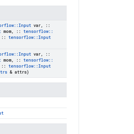
orflow
::
Input
var
,
::
t
mom
,
::
tensorflow
::
::
tensorflow
::
Input
orflow
::
Input
var
,
::
t
mom
,
::
tensorflow
::
::
tensorflow
::
Input
trs
& attrs)
ut