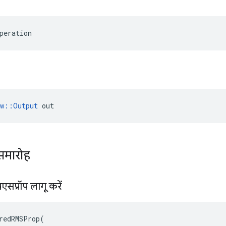
peration
ow::Output
 out
समारोह
एसप्रॉप लागू करें
redRMSProp
(