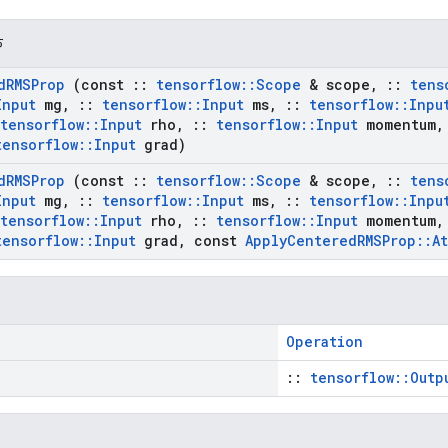
क
d
RMSProp
(const
::
tensorflow
::
Scope
& scope
,
::
tens
Input
mg
,
::
tensorflow
::
Input
ms
,
::
tensorflow
::
Inpu
tensorflow
::
Input
rho
,
::
tensorflow
::
Input
momentum
,
tensorflow
::
Input
grad)
d
RMSProp
(const
::
tensorflow
::
Scope
& scope
,
::
tens
Input
mg
,
::
tensorflow
::
Input
ms
,
::
tensorflow
::
Inpu
tensorflow
::
Input
rho
,
::
tensorflow
::
Input
momentum
,
tensorflow
::
Input
grad
,
const
Apply
Centered
RMSProp
::
At
Operation
::
tensorflow::Outp