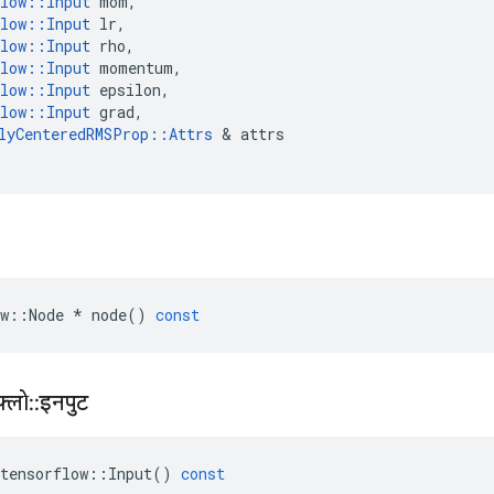
low
::
Input
mom
,
low
::
Input
lr
,
low
::
Input
rho
,
low
::
Input
momentum
,
low
::
Input
epsilon
,
low
::
Input
grad
,
lyCenteredRMSProp
::
Attrs
&
attrs
w
::
Node
*
node
()
const
़्लो
::
इनपुट
tensorflow
::
Input
()
const