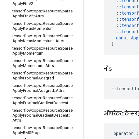
::
tensorf
Apply
Ftrl
V2
::
tensorf
tensorflow
::
ops
::
Resource
Sparse
::
tensorf
Apply
Ftrl
V2
::
Attrs
::
tensorf
tensorflow
::
ops
::
Resource
Sparse
::
tensorf
Apply
Keras
Momentum
::
tensorf
tensorflow
::
ops
::
Resource
Sparse
const
App
Apply
Keras
Momentum
::
Attrs
)
tensorflow
::
ops
::
Resource
Sparse
Apply
Momentum
tensorflow
::
ops
::
Resource
Sparse
Apply
Momentum
::
Attrs
नोड
tensorflow
::
ops
::
Resource
Sparse
Apply
Proximal
Adagrad
tensorflow
::
ops
::
Resource
Sparse
::
tensorflo
Apply
Proximal
Adagrad
::
Attrs
tensorflow
::
ops
::
Resource
Sparse
Apply
Proximal
Gradient
Descent
tensorflow
::
ops
::
Resource
Sparse
ऑपरेटर
::
टेन्सरफ
Apply
Proximal
Gradient
Descent
::
Attrs
tensorflow
::
ops
::
Resource
Sparse
operator
::
Apply
RMSProp