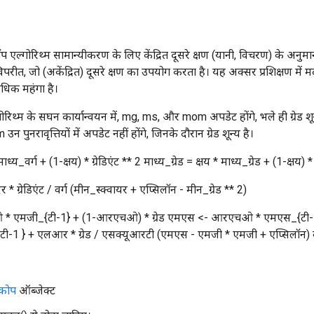
ॉप एल्गोरिथ्म सामान्यीकरण के लिए केंद्रित दूसरे क्षण (यानी, विचरण) के अन
रीत, जो (अकेंद्रित) दूसरे क्षण का उपयोग करता है। यह अक्सर प्रशिक्षण में
अधिक महंगा है।
गोरिथ्म के सघन कार्यान्वयन में, mg, ms, और mom अपडेट होंगे, भले ही ग्रेड शून
ुनरावृत्तियों में अपडेट नहीं होंगे, जिनके दौरान ग्रेड शून्य है।
ाध्य_वर्ग + (1-क्षय) * ग्रेडिएंट ** 2 माध्य_ग्रेड = क्षय * माध्य_ग्रेड + (1-क्षय) * ग
 * ग्रेडिएंट / वर्ग (मीन_स्क्वायर + एप्सिलॉन - मीन_ग्रेड ** 2)
 एमजी_{टी-1} + (1-आरएचओ) * ग्रेड एमएस <- आरएचओ * एमएस_{टी-1} +
{टी-1 } + एलआर * ग्रेड / एसक्यूआरटी (एमएस - एमजी * एमजी + एप्सिलॉन) व
्कोप
ऑब्जेक्ट