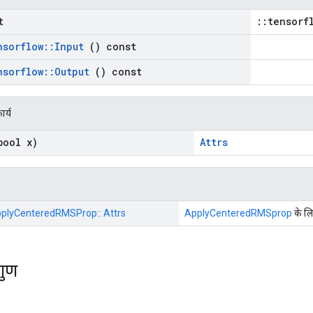
t
::tensorf
nsorflow
::
Input
() const
nsorflow
::
Output
() const
ार्य
ool x)
Attrs
:: ApplyCenteredRMSProp:: Attrs
ApplyCenteredRMSprop
के लि
गुण