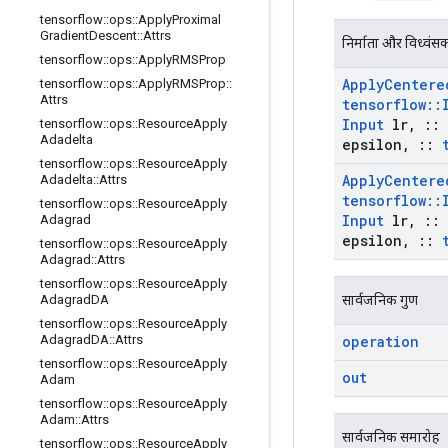
tensorflow
::
ops
::
Apply
Proximal
Gradient
Descent
::
Attrs
निर्माता और विध्वंस
tensorflow
::
ops
::
Apply
RMSProp
Apply
Centere
tensorflow
::
ops
::
Apply
RMSProp
::
Attrs
tensorflow
::
Input
lr
,
::
tensorflow
::
ops
::
Resource
Apply
Adadelta
epsilon
,
::
tensorflow
::
ops
::
Resource
Apply
Apply
Centere
Adadelta
::
Attrs
tensorflow
::
tensorflow
::
ops
::
Resource
Apply
Input
lr
,
::
Adagrad
epsilon
,
::
tensorflow
::
ops
::
Resource
Apply
Adagrad
::
Attrs
tensorflow
::
ops
::
Resource
Apply
सार्वजनिक गुण
Adagrad
DA
tensorflow
::
ops
::
Resource
Apply
operation
Adagrad
DA
::
Attrs
tensorflow
::
ops
::
Resource
Apply
out
Adam
tensorflow
::
ops
::
Resource
Apply
Adam
::
Attrs
सार्वजनिक समारोह
tensorflow
::
ops
::
Resource
Apply