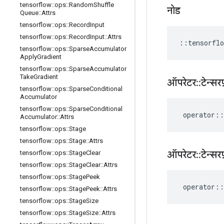
tensorflow
::
ops
::
Random
Shuffle
नोड
Queue
::
Attrs
tensorflow
::
ops
::
Record
Input
tensorflow
::
ops
::
Record
Input
::
Attrs
::
tensorflo
tensorflow
::
ops
::
Sparse
Accumulator
Apply
Gradient
tensorflow
::
ops
::
Sparse
Accumulator
Take
Gradient
ऑपरेटर
::
टेन्सरफ
tensorflow
::
ops
::
Sparse
Conditional
Accumulator
tensorflow
::
ops
::
Sparse
Conditional
operator
::
Accumulator
::
Attrs
tensorflow
::
ops
::
Stage
tensorflow
::
ops
::
Stage
::
Attrs
ऑपरेटर
::
टेन्सरफ
tensorflow
::
ops
::
Stage
Clear
tensorflow
::
ops
::
Stage
Clear
::
Attrs
tensorflow
::
ops
::
Stage
Peek
operator
::
tensorflow
::
ops
::
Stage
Peek
::
Attrs
tensorflow
::
ops
::
Stage
Size
tensorflow
::
ops
::
Stage
Size
::
Attrs