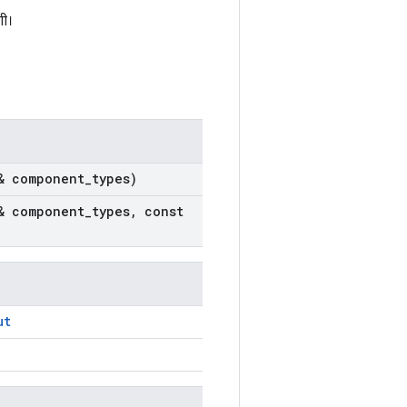
गी।
& component
_
types)
& component
_
types
,
const
ut