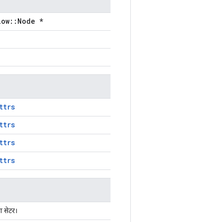
low::Node *
ttrs
ttrs
ttrs
ttrs
ा सेटर।