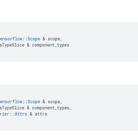
ensorflow
::
Scope
&
scope
,
aTypeSlice
&
component_types
ensorflow
::
Scope
&
scope
,
aTypeSlice
&
component_types
,
rier
::
Attrs
&
attrs