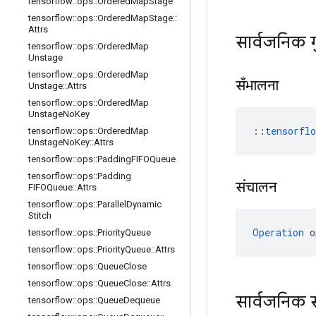
tensorflow
::
ops
::
Ordered
Map
Stage
tensorflow
::
ops
::
Ordered
Map
Stage
::
Attrs
सार्वजनिक 
tensorflow
::
ops
::
Ordered
Map
Unstage
tensorflow
::
ops
::
Ordered
Map
सँभालना
Unstage
::
Attrs
tensorflow
::
ops
::
Ordered
Map
Unstage
No
Key
::
tensorfl
tensorflow
::
ops
::
Ordered
Map
Unstage
No
Key
::
Attrs
tensorflow
::
ops
::
Padding
FIFOQueue
tensorflow
::
ops
::
Padding
संचालन
FIFOQueue
::
Attrs
tensorflow
::
ops
::
Parallel
Dynamic
Stitch
Operation
 o
tensorflow
::
ops
::
Priority
Queue
tensorflow
::
ops
::
Priority
Queue
::
Attrs
tensorflow
::
ops
::
Queue
Close
tensorflow
::
ops
::
Queue
Close
::
Attrs
सार्वजनिक 
tensorflow
::
ops
::
Queue
Dequeue