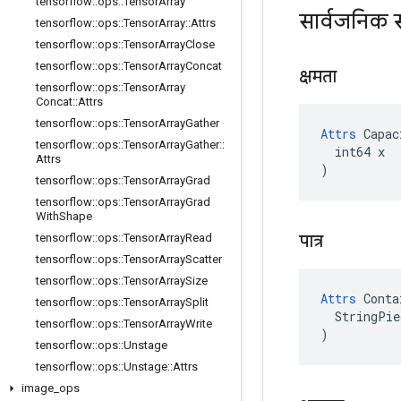
tensorflow
::
ops
::
Tensor
Array
सार्वजनिक स
tensorflow
::
ops
::
Tensor
Array
::
Attrs
tensorflow
::
ops
::
Tensor
Array
Close
tensorflow
::
ops
::
Tensor
Array
Concat
क्षमता
tensorflow
::
ops
::
Tensor
Array
Concat
::
Attrs
tensorflow
::
ops
::
Tensor
Array
Gather
Attrs
 Capac
tensorflow
::
ops
::
Tensor
Array
Gather
::
  int64 x

Attrs
)
tensorflow
::
ops
::
Tensor
Array
Grad
tensorflow
::
ops
::
Tensor
Array
Grad
With
Shape
पात्र
tensorflow
::
ops
::
Tensor
Array
Read
tensorflow
::
ops
::
Tensor
Array
Scatter
tensorflow
::
ops
::
Tensor
Array
Size
Attrs
 Conta
tensorflow
::
ops
::
Tensor
Array
Split
  StringPie
tensorflow
::
ops
::
Tensor
Array
Write
)
tensorflow
::
ops
::
Unstage
tensorflow
::
ops
::
Unstage
::
Attrs
image
_
ops