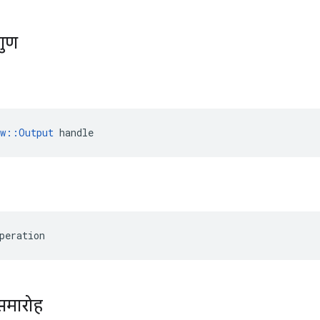
गुण
ow::Output
 handle
peration
समारोह