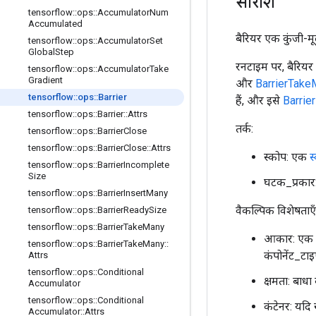
सारांश
tensorflow
::
ops
::
Accumulator
Num
Accumulated
बैरियर एक कुंजी-मूल्
tensorflow
::
ops
::
Accumulator
Set
Global
Step
रनटाइम पर, बैरियर म
tensorflow
::
ops
::
Accumulator
Take
Gradient
और
BarrierTake
tensorflow
::
ops
::
Barrier
हैं, और इसे
Barrie
tensorflow
::
ops
::
Barrier
::
Attrs
तर्क:
tensorflow
::
ops
::
Barrier
Close
tensorflow
::
ops
::
Barrier
Close
::
Attrs
स्कोप: एक
स
tensorflow
::
ops
::
Barrier
Incomplete
Size
घटक_प्रकार: 
tensorflow
::
ops
::
Barrier
Insert
Many
वैकल्पिक विशेषताएँ 
tensorflow
::
ops
::
Barrier
Ready
Size
tensorflow
::
ops
::
Barrier
Take
Many
आकार: एक मा
tensorflow
::
ops
::
Barrier
Take
Many
::
कंपोनेंट_टा
Attrs
tensorflow
::
ops
::
Conditional
क्षमता: बाधा
Accumulator
tensorflow
::
ops
::
Conditional
कंटेनर: यदि 
Accumulator
::
Attrs