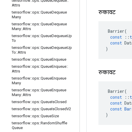
tensorflow
::
ops
::
Queue
Dequeue
::
Attrs
रुकावट
tensorflow
::
ops
::
Queue
Dequeue
Many
tensorflow
::
ops
::
Queue
Dequeue
Many
::
Attrs
Barrier
(
tensorflow
::
ops
::
Queue
Dequeue
Up
const
::
t
To
const
Dat
tensorflow
::
ops
::
Queue
Dequeue
Up
)
To
::
Attrs
tensorflow
::
ops
::
Queue
Enqueue
tensorflow
::
ops
::
Queue
Enqueue
::
रुकावट
Attrs
tensorflow
::
ops
::
Queue
Enqueue
Many
tensorflow
::
ops
::
Queue
Enqueue
Barrier
(
Many
::
Attrs
const
::
t
tensorflow
::
ops
::
Queue
Is
Closed
const
Dat
const
Bar
tensorflow
::
ops
::
Queue
Is
Closed
V2
)
tensorflow
::
ops
::
Queue
Size
tensorflow
::
ops
::
Random
Shuffle
Queue