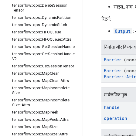
tensorflow
::
ops
::
Delete
Session
साझा_नाम: य
Tensor
tensorflow
::
ops
::
Dynamic
Partition
रिटर्न:
tensorflow
::
ops
::
Dynamic
Stitch
Output
: 
tensorflow
::
ops
::
FIFOQueue
tensorflow
::
ops
::
FIFOQueue
::
Attrs
tensorflow
::
ops
::
Get
Session
Handle
निर्माता और विध्वंस
tensorflow
::
ops
::
Get
Session
Handle
V2
Barrier
(con
tensorflow
::
ops
::
Get
Session
Tensor
Barrier
(con
tensorflow
::
ops
::
Map
Clear
Barrier
::
Attr
tensorflow
::
ops
::
Map
Clear
::
Attrs
tensorflow
::
ops
::
Map
Incomplete
Size
सार्वजनिक गुण
tensorflow
::
ops
::
Map
Incomplete
Size
::
Attrs
handle
tensorflow
::
ops
::
Map
Peek
operation
tensorflow
::
ops
::
Map
Peek
::
Attrs
tensorflow
::
ops
::
Map
Size
tensorflow
::
ops
::
Map
Size
::
Attrs