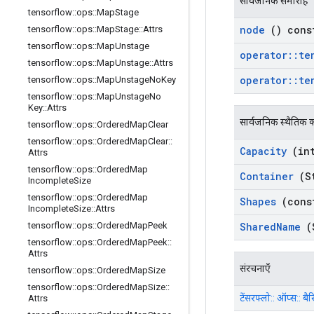
सार्वजनिक समारोह
tensorflow
::
ops
::
Map
Stage
node
() cons
tensorflow
::
ops
::
Map
Stage
::
Attrs
tensorflow
::
ops
::
Map
Unstage
operator
::
te
tensorflow
::
ops
::
Map
Unstage
::
Attrs
operator
::
te
tensorflow
::
ops
::
Map
Unstage
No
Key
tensorflow
::
ops
::
Map
Unstage
No
Key
::
Attrs
सार्वजनिक स्थैतिक क
tensorflow
::
ops
::
Ordered
Map
Clear
tensorflow
::
ops
::
Ordered
Map
Clear
::
Capacity
(int
Attrs
tensorflow
::
ops
::
Ordered
Map
Container
(St
Incomplete
Size
tensorflow
::
ops
::
Ordered
Map
Shapes
(cons
Incomplete
Size
::
Attrs
Shared
Name
(
tensorflow
::
ops
::
Ordered
Map
Peek
tensorflow
::
ops
::
Ordered
Map
Peek
::
Attrs
संरचनाएँ
tensorflow
::
ops
::
Ordered
Map
Size
tensorflow
::
ops
::
Ordered
Map
Size
::
टेंसरफ्लो:: ऑप्स:: बैर
Attrs