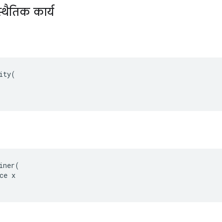
्थैतिक कार्य
ity(

iner(

ce x
