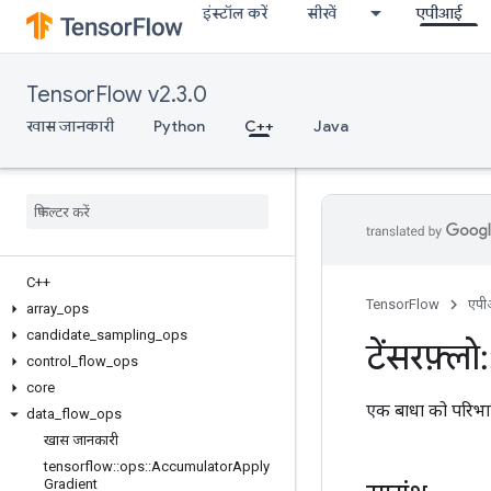
इंस्टॉल करें
सीखें
एपीआई
TensorFlow v2.3.0
खास जानकारी
Python
C++
Java
C++
TensorFlow
एप
array
_
ops
candidate
_
sampling
_
ops
टेंसरफ़्लो
:
control
_
flow
_
ops
core
एक बाधा को परिभाषित
data
_
flow
_
ops
खास जानकारी
tensorflow
::
ops
::
Accumulator
Apply
Gradient