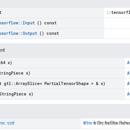
t
::tensorf
nsorflow
::
Input
() const
nsorflow
::
Output
() const
ार्य
64 x)
A
ring
Piece x)
A
t gtl
::
Array
Slice< Partial
Tensor
Shape > & x)
A
String
Piece x)
A
ियर:: एटर्स
बैरियर
के लिए वैकल्पिक विशेषत