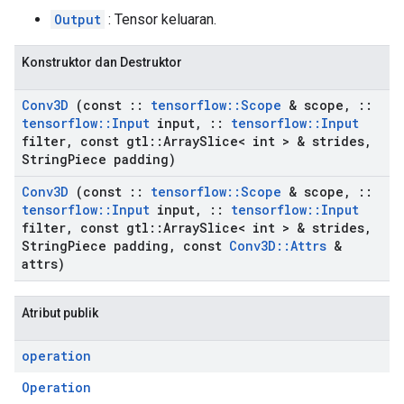
Output
: Tensor keluaran.
Konstruktor dan Destruktor
Conv3D
(const
::
tensorflow
::
Scope
& scope
,
::
tensorflow
::
Input
input
,
::
tensorflow
::
Input
filter
,
const gtl
::
Array
Slice< int > & strides
,
String
Piece padding)
Conv3D
(const
::
tensorflow
::
Scope
& scope
,
::
tensorflow
::
Input
input
,
::
tensorflow
::
Input
filter
,
const gtl
::
Array
Slice< int > & strides
,
String
Piece padding
,
const
Conv3D
::
Attrs
&
attrs)
Atribut publik
operation
Operation