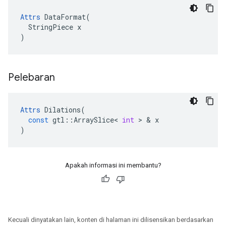
Attrs
 DataFormat(

  StringPiece x

)
Pelebaran
Attrs
Dilations
(
const
gtl
::
ArraySlice
<
int
>
&
x
)
Apakah informasi ini membantu?
Kecuali dinyatakan lain, konten di halaman ini dilisensikan berdasarkan