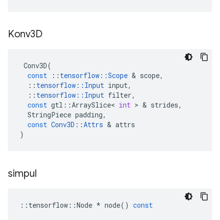
Konv3D
Conv3D
(
const
::
tensorflow
::
Scope
&
scope
,
::
tensorflow
::
Input
input
,
::
tensorflow
::
Input
filter
,
const
gtl
::
ArraySlice
<
int
>
&
strides
,
StringPiece
padding
,
const
Conv3D
::
Attrs
&
attrs
)
simpul
::
tensorflow
::
Node
*
node
()
const