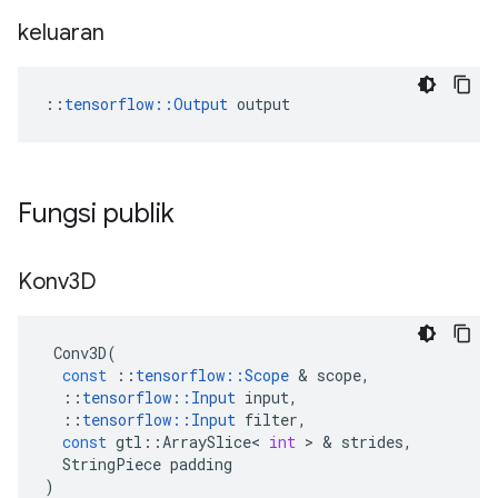
keluaran
::
tensorflow::Output
 output
Fungsi publik
Konv3D
Conv3D
(
const
::
tensorflow
::
Scope
&
scope
,
::
tensorflow
::
Input
input
,
::
tensorflow
::
Input
filter
,
const
gtl
::
ArraySlice
<
int
>
&
strides
,
StringPiece
padding
)