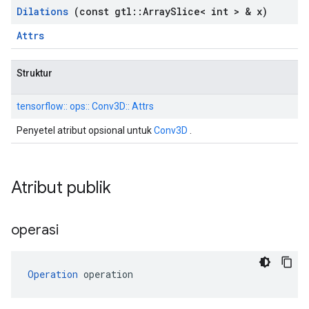
Dilations
(const gtl
::
Array
Slice< int > & x)
Attrs
Struktur
tensorflow:: ops:: Conv3D:: Attrs
Penyetel atribut opsional untuk
Conv3D
.
Atribut publik
operasi
Operation
 operation