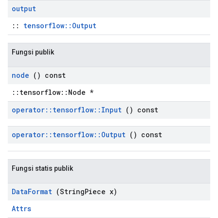
output
::
tensorflow::Output
Fungsi publik
node
() const
::tensorflow::Node *
operator
::
tensorflow
::
Input
() const
operator
::
tensorflow
::
Output
() const
Fungsi statis publik
Data
Format
(String
Piece x)
Attrs