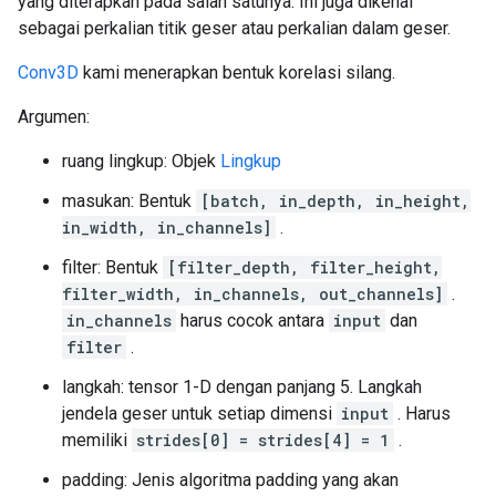
yang diterapkan pada salah satunya. Ini juga dikenal
sebagai perkalian titik geser atau perkalian dalam geser.
Conv3D
kami menerapkan bentuk korelasi silang.
Argumen:
ruang lingkup: Objek
Lingkup
masukan: Bentuk
[batch, in_depth, in_height,
in_width, in_channels]
.
filter: Bentuk
[filter_depth, filter_height,
filter_width, in_channels, out_channels]
.
in_channels
harus cocok antara
input
dan
filter
.
langkah: tensor 1-D dengan panjang 5. Langkah
jendela geser untuk setiap dimensi
input
. Harus
memiliki
strides[0] = strides[4] = 1
.
padding: Jenis algoritma padding yang akan