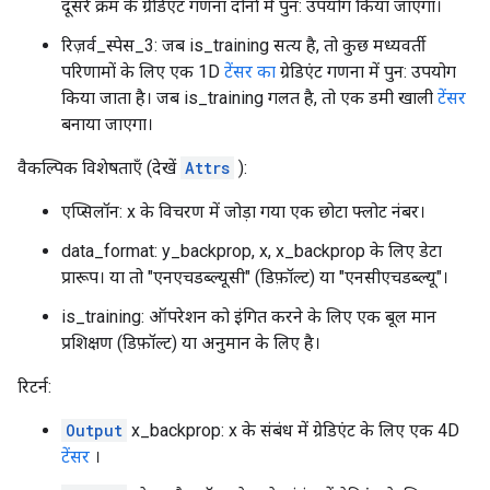
दूसरे क्रम के ग्रेडिएंट गणना दोनों में पुन: उपयोग किया जाएगा।
रिज़र्व_स्पेस_3: जब is_training सत्य है, तो कुछ मध्यवर्ती
परिणामों के लिए एक 1D
टेंसर का
ग्रेडिएंट गणना में पुन: उपयोग
किया जाता है। जब is_training गलत है, तो एक डमी खाली
टेंसर
बनाया जाएगा।
वैकल्पिक विशेषताएँ (देखें
Attrs
):
एप्सिलॉन: x के विचरण में जोड़ा गया एक छोटा फ्लोट नंबर।
data_format: y_backprop, x, x_backprop के लिए डेटा
प्रारूप। या तो "एनएचडब्ल्यूसी" (डिफ़ॉल्ट) या "एनसीएचडब्ल्यू"।
is_training: ऑपरेशन को इंगित करने के लिए एक बूल मान
प्रशिक्षण (डिफ़ॉल्ट) या अनुमान के लिए है।
रिटर्न:
Output
x_backprop: x के संबंध में ग्रेडिएंट के लिए एक 4D
टेंसर
।