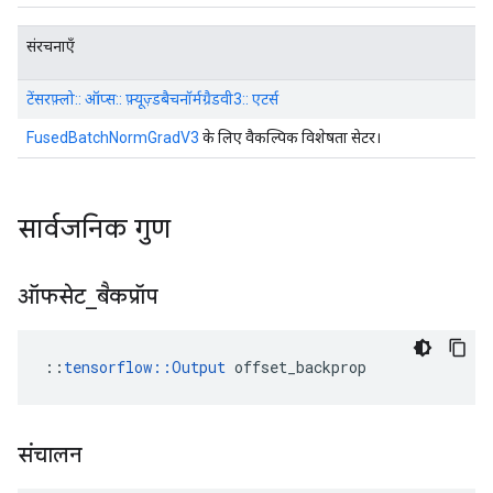
संरचनाएँ
टेंसरफ़्लो:: ऑप्स:: फ़्यूज़्डबैचनॉर्मग्रैडवी3:: एटर्स
FusedBatchNormGradV3
के लिए वैकल्पिक विशेषता सेटर।
सार्वजनिक गुण
ऑफसेट
_
बैकप्रॉप
::
tensorflow::Output
 offset_backprop
संचालन