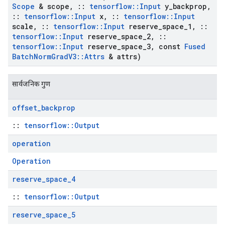
Scope
& scope
,
::
tensorflow
::
Input
y
_
backprop
,
::
tensorflow
::
Input
x
,
::
tensorflow
::
Input
scale
,
::
tensorflow
::
Input
reserve
_
space
_
1
,
::
tensorflow
::
Input
reserve
_
space
_
2
,
::
tensorflow
::
Input
reserve
_
space
_
3
,
const
Fused
Batch
Norm
Grad
V3
::
Attrs
& attrs)
सार्वजनिक गुण
offset
_
backprop
::
tensorflow::Output
operation
Operation
reserve
_
space
_
4
::
tensorflow::Output
reserve
_
space
_
5