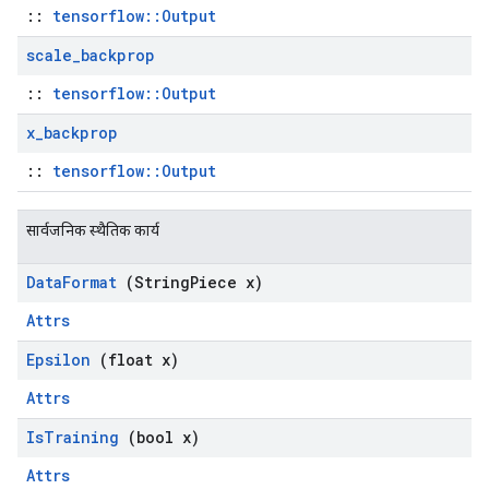
::
tensorflow::Output
scale
_
backprop
::
tensorflow::Output
x
_
backprop
::
tensorflow::Output
सार्वजनिक स्थैतिक कार्य
Data
Format
(String
Piece x)
Attrs
Epsilon
(float x)
Attrs
Is
Training
(bool x)
Attrs