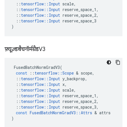
::
tensorflow
::
Input
scale
,
::
tensorflow
::
Input
reserve_space_1
,
::
tensorflow
::
Input
reserve_space_2
,
::
tensorflow
::
Input
reserve_space_3
)
फ़्यूज़्डबैचनॉर्मग्रैडV3
FusedBatchNormGradV3
(
const
::
tensorflow
::
Scope
&
scope
,
::
tensorflow
::
Input
y_backprop
,
::
tensorflow
::
Input
x
,
::
tensorflow
::
Input
scale
,
::
tensorflow
::
Input
reserve_space_1
,
::
tensorflow
::
Input
reserve_space_2
,
::
tensorflow
::
Input
reserve_space_3
,
const
FusedBatchNormGradV3
::
Attrs
&
attrs
)