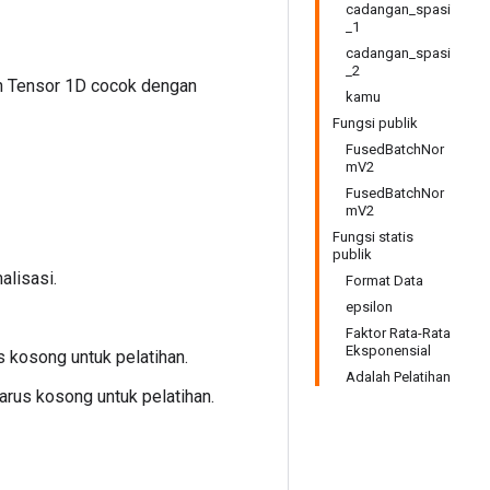
cadangan_spasi
_1
cadangan_spasi
_2
an Tensor 1D cocok dengan
kamu
Fungsi publik
FusedBatchNor
mV2
FusedBatchNor
mV2
Fungsi statis
publik
alisasi.
Format Data
epsilon
Faktor Rata-Rata
Eksponensial
s kosong untuk pelatihan.
Adalah Pelatihan
harus kosong untuk pelatihan.