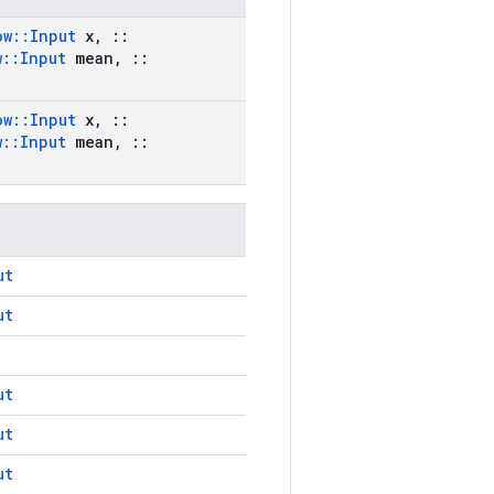
ow
::
Input
x
,
::
w
::
Input
mean
,
::
ow
::
Input
x
,
::
w
::
Input
mean
,
::
ut
ut
ut
ut
ut