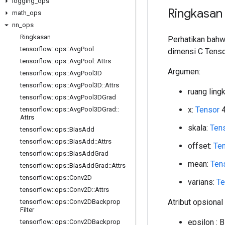
logging
_
ops
Ringkasan
math
_
ops
nn
_
ops
Ringkasan
Perhatikan bahw
tensorflow
::
ops
::
Avg
Pool
dimensi C Tenso
tensorflow
::
ops
::
Avg
Pool
::
Attrs
Argumen:
tensorflow
::
ops
::
Avg
Pool3D
tensorflow
::
ops
::
Avg
Pool3D
::
Attrs
ruang ling
tensorflow
::
ops
::
Avg
Pool3DGrad
x:
Tensor
4
tensorflow
::
ops
::
Avg
Pool3DGrad
::
Attrs
skala:
Ten
tensorflow
::
ops
::
Bias
Add
tensorflow
::
ops
::
Bias
Add
::
Attrs
offset:
Te
tensorflow
::
ops
::
Bias
Add
Grad
mean:
Ten
tensorflow
::
ops
::
Bias
Add
Grad
::
Attrs
tensorflow
::
ops
::
Conv2D
varians:
Te
tensorflow
::
ops
::
Conv2D
::
Attrs
Atribut opsional 
tensorflow
::
ops
::
Conv2DBackprop
Filter
epsilon : 
tensorflow
::
ops
::
Conv2DBackprop