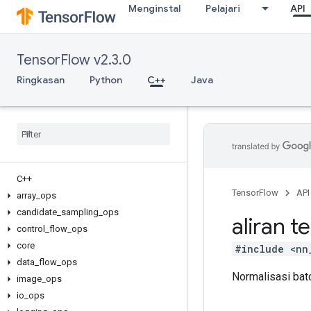
Menginstal
Pelajari
API
TensorFlow v2.3.0
Ringkasan
Python
C++
Java
C++
TensorFlow
API
array
_
ops
candidate
_
sampling
_
ops
aliran t
control
_
flow
_
ops
core
#include <nn
data
_
flow
_
ops
Normalisasi bat
image
_
ops
io
_
ops