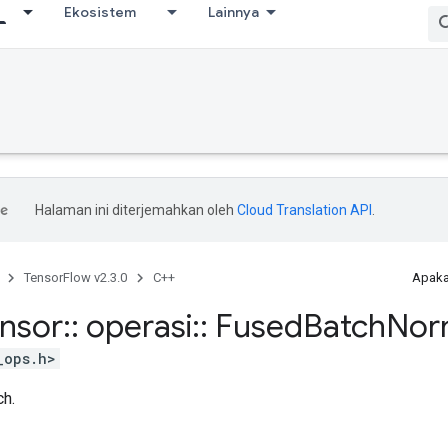
Ekosistem
Lainnya
Halaman ini diterjemahkan oleh
Cloud Translation API
.
TensorFlow v2.3.0
C++
Apaka
ensor
::
operasi
::
Fused
Batch
No
_ops.h>
ch.