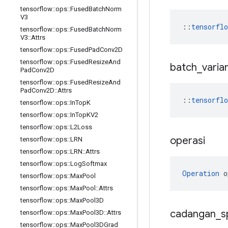
tensorflow
::
ops
::
Fused
Batch
Norm
V3
::
tensorfl
tensorflow
::
ops
::
Fused
Batch
Norm
V3
::
Attrs
tensorflow
::
ops
::
Fused
Pad
Conv2D
tensorflow
::
ops
::
Fused
Resize
And
batch
_
vari
Pad
Conv2D
tensorflow
::
ops
::
Fused
Resize
And
Pad
Conv2D
::
Attrs
::
tensorflo
tensorflow
::
ops
::
In
Top
K
tensorflow
::
ops
::
In
Top
KV2
tensorflow
::
ops
::
L2Loss
operasi
tensorflow
::
ops
::
LRN
tensorflow
::
ops
::
LRN
::
Attrs
tensorflow
::
ops
::
Log
Softmax
Operation
 o
tensorflow
::
ops
::
Max
Pool
tensorflow
::
ops
::
Max
Pool
::
Attrs
tensorflow
::
ops
::
Max
Pool3D
cadangan
_
s
tensorflow
::
ops
::
Max
Pool3D
::
Attrs
tensorflow
::
ops
::
Max
Pool3DGrad