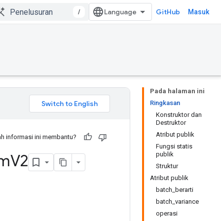
/
GitHub
Masuk
Pada halaman ini
Ringkasan
Konstruktor dan
Destruktor
Atribut publik
h informasi ini membantu?
Fungsi statis
publik
rm
V2
Struktur
Atribut publik
batch_berarti
batch_variance
operasi