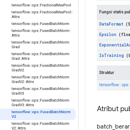
tensorflow
::
ops
::
Fractional
Max
Pool
Fungsi statis pu
tensorflow
::
ops
::
Fractional
Max
Pool
::
Attrs
Data
Format
(S
tensorflow
::
ops
::
Fused
Batch
Norm
tensorflow
::
ops
::
Fused
Batch
Norm
::
Epsilon
(floa
Attrs
tensorflow
::
ops
::
Fused
Batch
Norm
Exponential
A
Grad
tensorflow
::
ops
::
Fused
Batch
Norm
Is
Training
(b
Grad
::
Attrs
tensorflow
::
ops
::
Fused
Batch
Norm
Grad
V2
Struktur
tensorflow
::
ops
::
Fused
Batch
Norm
Grad
V2
::
Attrs
tensorflow:: ops
tensorflow
::
ops
::
Fused
Batch
Norm
Grad
V3
tensorflow
::
ops
::
Fused
Batch
Norm
Grad
V3
::
Attrs
Atribut pu
tensorflow
::
ops
::
Fused
Batch
Norm
V2
tensorflow
::
ops
::
Fused
Batch
Norm
batch
_
berar
V2
::
Attrs