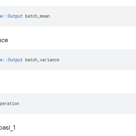
ow::Output
 batch_mean
ance
w
::
Output
batch_variance
peration
pasi
_
1