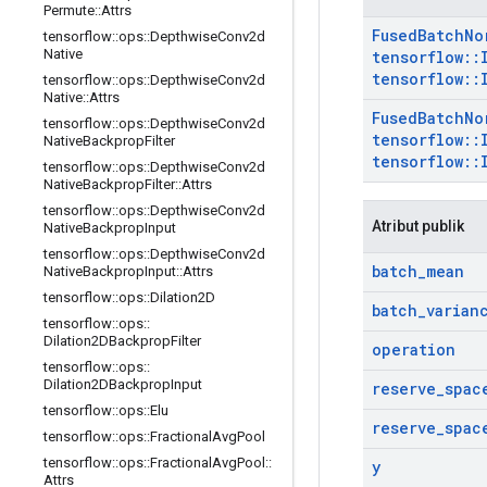
Permute
::
Attrs
Fused
Batch
No
tensorflow
::
ops
::
Depthwise
Conv2d
Native
tensorflow
::
tensorflow
::
tensorflow
::
ops
::
Depthwise
Conv2d
Native
::
Attrs
Fused
Batch
No
tensorflow
::
ops
::
Depthwise
Conv2d
tensorflow
::
Native
Backprop
Filter
tensorflow
::
tensorflow
::
ops
::
Depthwise
Conv2d
Native
Backprop
Filter
::
Attrs
tensorflow
::
ops
::
Depthwise
Conv2d
Atribut publik
Native
Backprop
Input
tensorflow
::
ops
::
Depthwise
Conv2d
batch
_
mean
Native
Backprop
Input
::
Attrs
tensorflow
::
ops
::
Dilation2D
batch
_
varian
tensorflow
::
ops
::
Dilation2DBackprop
Filter
operation
tensorflow
::
ops
::
Dilation2DBackprop
Input
reserve
_
spac
tensorflow
::
ops
::
Elu
reserve
_
spac
tensorflow
::
ops
::
Fractional
Avg
Pool
tensorflow
::
ops
::
Fractional
Avg
Pool
::
y
Attrs