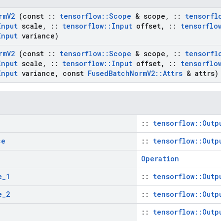
rm
V2
(const
::
tensorflow
::
Scope
& scope
,
::
tensorfl
Input
scale
,
::
tensorflow
::
Input
offset
,
::
tensorflo
Input
variance)
rm
V2
(const
::
tensorflow
::
Scope
& scope
,
::
tensorfl
Input
scale
,
::
tensorflow
::
Input
offset
,
::
tensorflo
Input
variance
,
const
Fused
Batch
Norm
V2
::
Attrs
& attrs)
::
tensorflow::Outp
ce
::
tensorflow::Outp
Operation
e
_
1
::
tensorflow::Outp
e
_
2
::
tensorflow::Outp
::
tensorflow::Outp