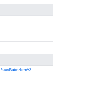
k
FusedBatchNormV2
.