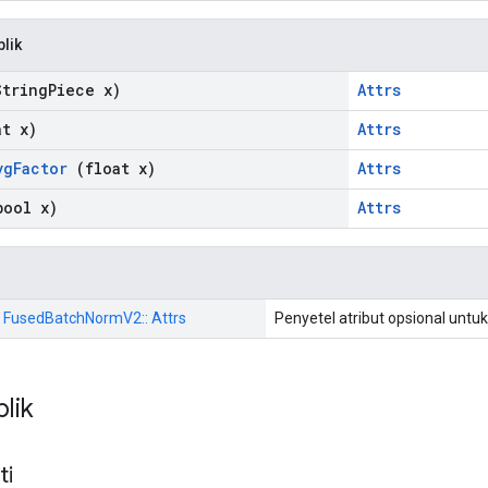
blik
tring
Piece x)
Attrs
t x)
Attrs
vg
Factor
(float x)
Attrs
ool x)
Attrs
:: FusedBatchNormV2:: Attrs
Penyetel atribut opsional untu
blik
ti