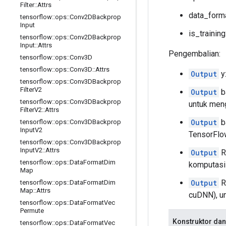
Filter
::
Attrs
data_forma
tensorflow
::
ops
::
Conv2DBackprop
Input
is_trainin
tensorflow
::
ops
::
Conv2DBackprop
Input
::
Attrs
Pengembalian:
tensorflow
::
ops
::
Conv3D
tensorflow
::
ops
::
Conv3D
::
Attrs
Output
y
tensorflow
::
ops
::
Conv3DBackprop
Filter
V2
Output
b
tensorflow
::
ops
::
Conv3DBackprop
untuk meng
Filter
V2
::
Attrs
Output
b
tensorflow
::
ops
::
Conv3DBackprop
Input
V2
TensorFlow
tensorflow
::
ops
::
Conv3DBackprop
Input
V2
::
Attrs
Output
R
tensorflow
::
ops
::
Data
Format
Dim
komputasi 
Map
Output
R
tensorflow
::
ops
::
Data
Format
Dim
Map
::
Attrs
cuDNN), un
tensorflow
::
ops
::
Data
Format
Vec
Permute
Konstruktor dan
tensorflow
::
ops
::
Data
Format
Vec