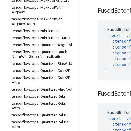
tensorflow
::
ops
::
Max
Pool
V2
::
Attrs
tensorflow
::
ops
::
Max
Pool
With
Fused
Batch
Argmax
tensorflow
::
ops
::
Max
Pool
With
Argmax
::
Attrs
FusedBatch
tensorflow
::
ops
::
Nth
Element
const
::
t
tensorflow
::
ops
::
Nth
Element
::
Attrs
::
tensorf
tensorflow
::
ops
::
Quantized
Avg
Pool
::
tensorf
tensorflow
::
ops
::
Quantized
Batch
::
tensorf
Norm
With
Global
Normalization
::
tensorf
tensorflow
::
ops
::
Quantized
Bias
Add
::
tensorf
)
tensorflow
::
ops
::
Quantized
Conv2D
tensorflow
::
ops
::
Quantized
Conv2D
::
Attrs
tensorflow
::
ops
::
Quantized
Max
Pool
Fused
Batch
tensorflow
::
ops
::
Quantized
Relu
tensorflow
::
ops
::
Quantized
Relu
::
Attrs
FusedBatch
tensorflow
::
ops
::
Quantized
Relu6
const
::
t
tensorflow
::
ops
::
Quantized
Relu6
::
::
tensorf
Attrs
::
tensorf