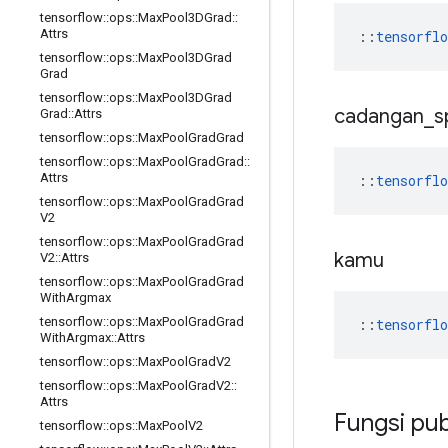
tensorflow
::
ops
::
Max
Pool3DGrad
::
Attrs
::
tensorfl
tensorflow
::
ops
::
Max
Pool3DGrad
Grad
tensorflow
::
ops
::
Max
Pool3DGrad
cadangan
_
s
Grad
::
Attrs
tensorflow
::
ops
::
Max
Pool
Grad
Grad
tensorflow
::
ops
::
Max
Pool
Grad
Grad
::
Attrs
::
tensorfl
tensorflow
::
ops
::
Max
Pool
Grad
Grad
V2
tensorflow
::
ops
::
Max
Pool
Grad
Grad
kamu
V2
::
Attrs
tensorflow
::
ops
::
Max
Pool
Grad
Grad
With
Argmax
tensorflow
::
ops
::
Max
Pool
Grad
Grad
::
tensorfl
With
Argmax
::
Attrs
tensorflow
::
ops
::
Max
Pool
Grad
V2
tensorflow
::
ops
::
Max
Pool
Grad
V2
::
Attrs
Fungsi pub
tensorflow
::
ops
::
Max
Pool
V2