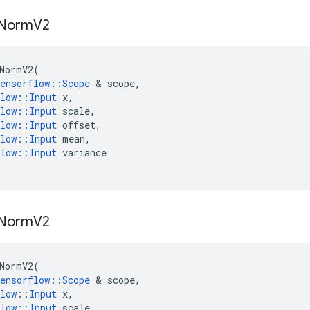
Norm
V2
NormV2
(
ensorflow
::
Scope
&
scope
,
low
::
Input
x
,
low
::
Input
scale
,
low
::
Input
offset
,
low
::
Input
mean
,
low
::
Input
variance
Norm
V2
NormV2
(
ensorflow
::
Scope
&
scope
,
low
::
Input
x
,
low
::
Input
scale
,