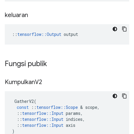
keluaran
::
tensorflow::Output
 output
Fungsi publik
Kumpulkan
V2
GatherV2
(
const
::
tensorflow
::
Scope
&
scope
,
::
tensorflow
::
Input
params
,
::
tensorflow
::
Input
indices
,
::
tensorflow
::
Input
axis
)