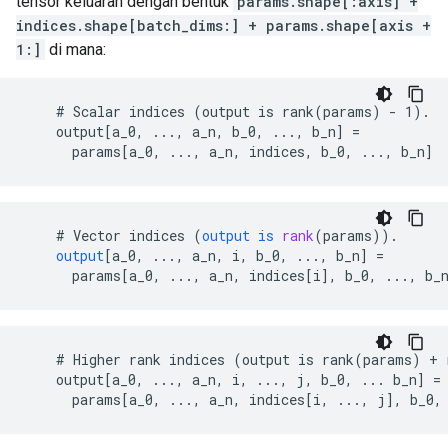
tensor keluaran dengan bentuk
params.shape[:axis] +
indices.shape[batch_dims:] + params.shape[axis +
1:]
di mana:
    # Scalar indices (output is rank(params) - 1).

    output[a_0, ..., a_n, b_0, ..., b_n] =

      params[a_0, ..., a_n, indices, b_0, ..., b_n]
    # 
Vector
indices
(
output
is
rank
(
params
)).
output
[
a_0, ..., a_n, i, b_0, ..., b_n
]
=
params
[
a_0, ..., a_n, indices[i
]
,
b_0
,
...,
b_
    # Higher rank indices (output is rank(params) + 
    output[a_0, ..., a_n, i, ..., j, b_0, ... b_n] =

      params[a_0, ..., a_n, indices[i, ..., j], b_0,