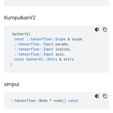
Kumpulkan
V2
GatherV2
(
const
::
tensorflow
::
Scope
&
scope
,
::
tensorflow
::
Input
params
,
::
tensorflow
::
Input
indices
,
::
tensorflow
::
Input
axis
,
const
GatherV2
::
Attrs
&
attrs
)
simpul
::
tensorflow
::
Node
*
node
()
const