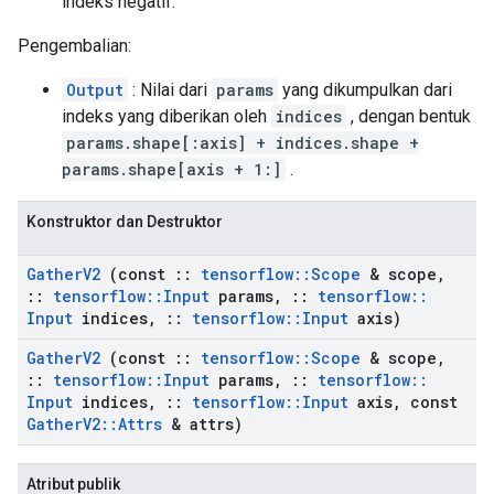
indeks negatif.
Pengembalian:
Output
: Nilai dari
params
yang dikumpulkan dari
indeks yang diberikan oleh
indices
, dengan bentuk
params.shape[:axis] + indices.shape +
params.shape[axis + 1:]
.
Konstruktor dan Destruktor
Gather
V2
(const
::
tensorflow
::
Scope
& scope
,
::
tensorflow
::
Input
params
,
::
tensorflow
::
Input
indices
,
::
tensorflow
::
Input
axis)
Gather
V2
(const
::
tensorflow
::
Scope
& scope
,
::
tensorflow
::
Input
params
,
::
tensorflow
::
Input
indices
,
::
tensorflow
::
Input
axis
,
const
Gather
V2
::
Attrs
& attrs)
Atribut publik