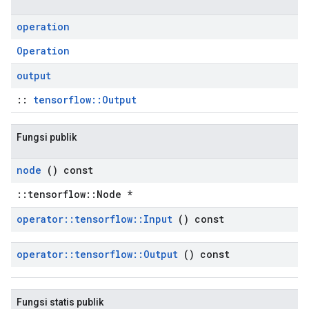
operation
Operation
output
::
tensorflow::Output
Fungsi publik
node
() const
::tensorflow::Node *
operator
::
tensorflow
::
Input
() const
operator
::
tensorflow
::
Output
() const
Fungsi statis publik