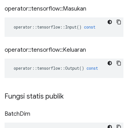
operator
::
tensorflow
::
Masukan
operator
::
tensorflow
::
Input
()
const
operator
::
tensorflow
::
Keluaran
operator
::
tensorflow
::
Output
()
const
Fungsi statis publik
Batch
Dim