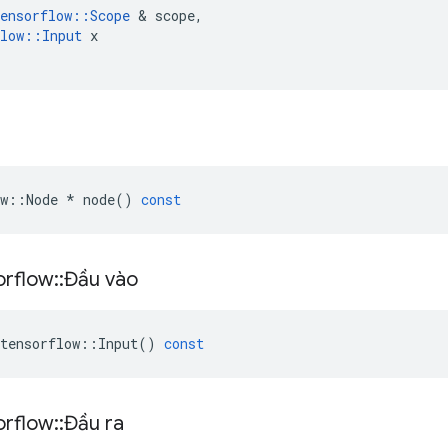
ensorflow
::
Scope
&
scope
,
low
::
Input
x
w
::
Node
*
node
()
const
orflow
::
Đầu vào
tensorflow
::
Input
()
const
orflow
::
Đầu ra