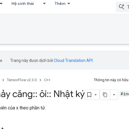
Hệ sinh thái
Thêm
Trang này được dịch bởi
Cloud Translation API
.
TensorFlow v2.3.0
C++
Thông tin này có hữ
ảy căng
::
ôi
::
Nhật ký
#in
hiên của x theo phần tử.