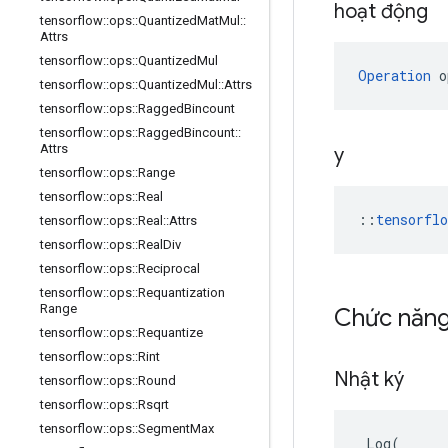
hoạt động
tensorflow
::
ops
::
Quantized
Mat
Mul
::
Attrs
tensorflow
::
ops
::
Quantized
Mul
Operation
 o
tensorflow
::
ops
::
Quantized
Mul
::
Attrs
tensorflow
::
ops
::
Ragged
Bincount
tensorflow
::
ops
::
Ragged
Bincount
::
Attrs
y
tensorflow
::
ops
::
Range
tensorflow
::
ops
::
Real
::
tensorfl
tensorflow
::
ops
::
Real
::
Attrs
tensorflow
::
ops
::
Real
Div
tensorflow
::
ops
::
Reciprocal
tensorflow
::
ops
::
Requantization
Range
Chức năn
tensorflow
::
ops
::
Requantize
tensorflow
::
ops
::
Rint
Nhật ký
tensorflow
::
ops
::
Round
tensorflow
::
ops
::
Rsqrt
tensorflow
::
ops
::
Segment
Max
Log
(