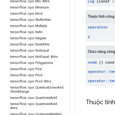
Log
(const
:
tensorflow
::
ops
::
Min
::
Attrs
tensorflow
::
ops
::
Minimum
tensorflow
::
ops
::
Mod
Thuộc tính công
tensorflow
::
ops
::
Mul
No
Nan
tensorflow
::
ops
::
Multiply
operation
tensorflow
::
ops
::
Ndtri
y
tensorflow
::
ops
::
Negate
tensorflow
::
ops
::
Next
After
tensorflow
::
ops
::
Not
Equal
Chức năng công
tensorflow
::
ops
::
Not
Equal
::
Attrs
node
() cons
tensorflow
::
ops
::
Polygamma
tensorflow
::
ops
::
Pow
operator
::
te
tensorflow
::
ops
::
Prod
operator
::
te
tensorflow
::
ops
::
Prod
::
Attrs
tensorflow
::
ops
::
Quantize
Down
And
Shrink
Range
tensorflow
::
ops
::
Quantized
Add
Thuộc tín
tensorflow
::
ops
::
Quantized
Add
::
Attrs
tensorflow
::
ops
::
Quantized
Mat
Mul