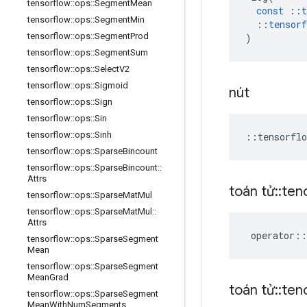
tensorflow
::
ops
::
Segment
Mean
const
::
t
tensorflow
::
ops
::
Segment
Min
::
tensorf
tensorflow
::
ops
::
Segment
Prod
)
tensorflow
::
ops
::
Segment
Sum
tensorflow
::
ops
::
Select
V2
tensorflow
::
ops
::
Sigmoid
nút
tensorflow
::
ops
::
Sign
tensorflow
::
ops
::
Sin
tensorflow
::
ops
::
Sinh
::
tensorflo
tensorflow
::
ops
::
Sparse
Bincount
tensorflow
::
ops
::
Sparse
Bincount
::
Attrs
toán tử
::
ten
tensorflow
::
ops
::
Sparse
Mat
Mul
tensorflow
::
ops
::
Sparse
Mat
Mul
::
Attrs
operator
::
tensorflow
::
ops
::
Sparse
Segment
Mean
tensorflow
::
ops
::
Sparse
Segment
Mean
Grad
toán tử
::
ten
tensorflow
::
ops
::
Sparse
Segment
Mean
With
Num
Segments