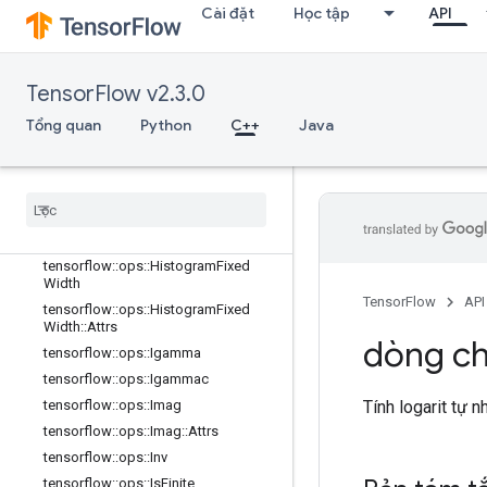
Cài đặt
Học tập
API
tensorflow::ops::EuclideanNorm
tensorflow::ops::EuclideanNorm::Attr
s
tensorflow::ops::Exp
TensorFlow v2.3.0
tensorflow::ops::Expm1
Tổng quan
Python
C++
Java
tensorflow::ops::Floor
tensorflow
::
ops
::
Floor
Div
tensorflow
::
ops
::
Floor
Mod
tensorflow
::
ops
::
Greater
tensorflow
::
ops
::
Greater
Equal
tensorflow
::
ops
::
Histogram
Fixed
Width
TensorFlow
API
tensorflow
::
ops
::
Histogram
Fixed
Width
::
Attrs
dòng ch
tensorflow
::
ops
::
Igamma
tensorflow
::
ops
::
Igammac
Tính logarit tự n
tensorflow
::
ops
::
Imag
tensorflow
::
ops
::
Imag
::
Attrs
tensorflow
::
ops
::
Inv
tensorflow
::
ops
::
Is
Finite