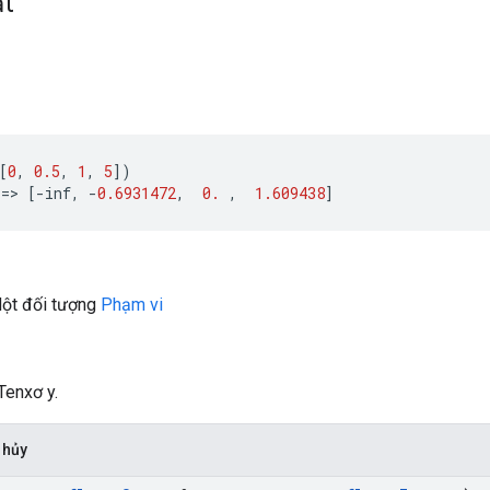
ắt
[
0
,
0.5
,
1
,
5
])
==>
[
-
inf
,
-
0.6931472
,
0.
,
1.609438
]
Một đối tượng
Phạm vi
Tenxơ y.
 hủy