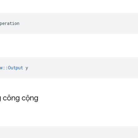
peration
ow::Output
 y
g công cộng