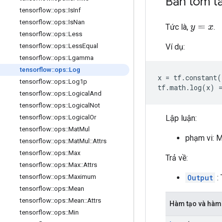
Bản tóm t
tensorflow
::
ops
::
Is
Inf
tensorflow
::
ops
::
Is
Nan
Tức là,
.
y
=
x
tensorflow
::
ops
::
Less
Ví dụ:
tensorflow
::
ops
::
Less
Equal
tensorflow
::
ops
::
Lgamma
tensorflow
::
ops
::
Log
x
=
tf
.
constant
(
tensorflow
::
ops
::
Log1p
tf
.
math
.
log
(
x
)
tensorflow
::
ops
::
Logical
And
tensorflow
::
ops
::
Logical
Not
Lập luận:
tensorflow
::
ops
::
Logical
Or
tensorflow
::
ops
::
Mat
Mul
phạm vi: 
tensorflow
::
ops
::
Mat
Mul
::
Attrs
tensorflow
::
ops
::
Max
Trả về:
tensorflow
::
ops
::
Max
::
Attrs
Output
: 
tensorflow
::
ops
::
Maximum
tensorflow
::
ops
::
Mean
tensorflow
::
ops
::
Mean
::
Attrs
Hàm tạo và hàm
tensorflow
::
ops
::
Min