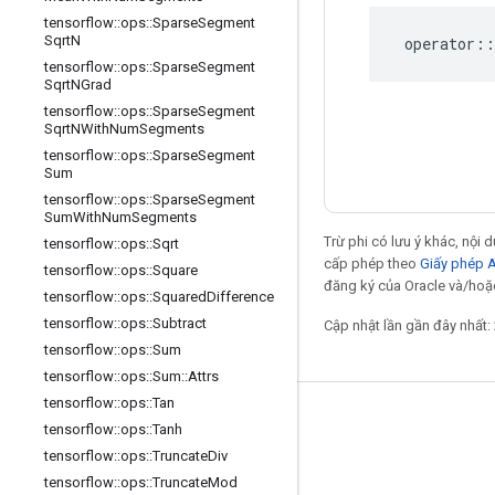
tensorflow
::
ops
::
Sparse
Segment
Sqrt
N
operator
::
tensorflow
::
ops
::
Sparse
Segment
Sqrt
NGrad
tensorflow
::
ops
::
Sparse
Segment
Sqrt
NWith
Num
Segments
tensorflow
::
ops
::
Sparse
Segment
Sum
tensorflow
::
ops
::
Sparse
Segment
Sum
With
Num
Segments
Trừ phi có lưu ý khác, nội
tensorflow
::
ops
::
Sqrt
cấp phép theo
Giấy phép 
tensorflow
::
ops
::
Square
đăng ký của Oracle và/hoặc 
tensorflow
::
ops
::
Squared
Difference
tensorflow
::
ops
::
Subtract
Cập nhật lần gần đây nhất:
tensorflow
::
ops
::
Sum
tensorflow
::
ops
::
Sum
::
Attrs
tensorflow
::
ops
::
Tan
Giữ liên lạc
tensorflow
::
ops
::
Tanh
tensorflow
::
ops
::
Truncate
Div
Blog
tensorflow
::
ops
::
Truncate
Mod