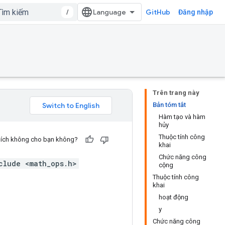
/
GitHub
Đăng nhập
Trên trang này
Bản tóm tắt
Hàm tạo và hàm
hủy
Thuộc tính công
u ích không cho bạn không?
khai
Chức năng công
clude <math_ops.h>
cộng
Thuộc tính công
khai
hoạt động
y
Chức năng công