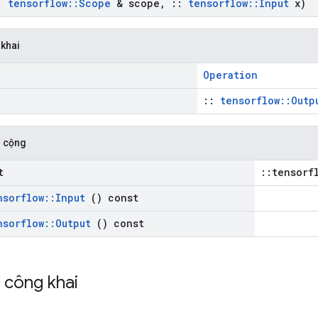
:
tensorflow
::
Scope
& scope
,
::
tensorflow
::
Input
x)
 khai
Operation
::
tensorflow::Outp
 cộng
t
::tensorf
nsorflow
::
Input
() const
nsorflow
::
Output
() const
h công khai