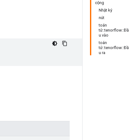
cộng
Nhật ký
nút
toán
tử::tenorflow::Đầ
u vào
toán
tử::tenorflow::Đầ
u ra