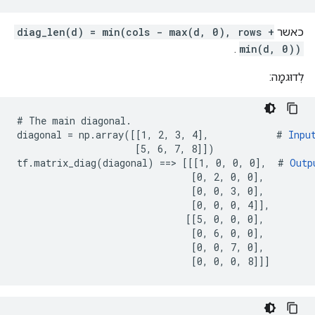
כאשר
diag_len(d) = min(cols - max(d, 0), rows +
.
min(d, 0))
לְדוּגמָה:
# The main diagonal.

diagonal = np.array([[1, 2, 3, 4],            # 
Inpu
                     [5, 6, 7, 8]])

tf.matrix_diag(diagonal) ==> [[[1, 0, 0, 0],  # 
Outp
                               [0, 2, 0, 0],

                               [0, 0, 3, 0],

                               [0, 0, 0, 4]],

                              [[5, 0, 0, 0],

                               [0, 6, 0, 0],

                               [0, 0, 7, 0],

                               [0, 0, 0, 8]]]