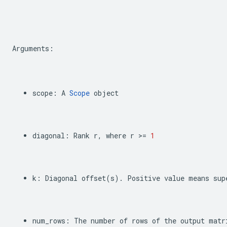
Arguments
:
scope
:
A
Scope
object
diagonal
:
Rank
r
,
where
r
>=
1
k
:
Diagonal
offset
(
s
)
.
Positive
value
means
sup
num_rows
:
The
number
of
rows
of
the
output
matr