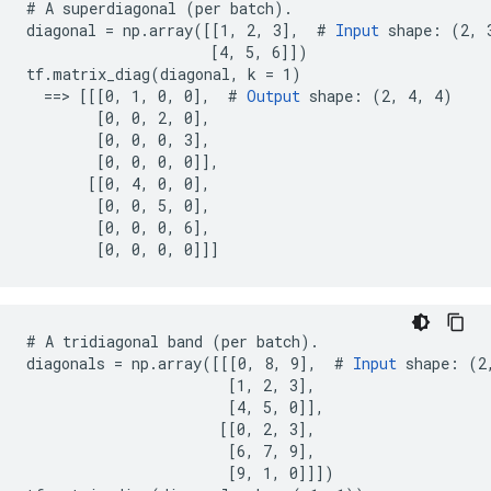
# A superdiagonal (per batch).

diagonal = np.array([[1, 2, 3],  # 
Input
 shape: (2, 3
                     [4, 5, 6]])

tf.matrix_diag(diagonal, k = 1)

  ==> [[[0, 1, 0, 0],  # 
Output
 shape: (2, 4, 4)

        [0, 0, 2, 0],

        [0, 0, 0, 3],

        [0, 0, 0, 0]],

       [[0, 4, 0, 0],

        [0, 0, 5, 0],

        [0, 0, 0, 6],

        [0, 0, 0, 0]]]
# A tridiagonal band (per batch).

diagonals = np.array([[[0, 8, 9],  # 
Input
 shape: (2,
                       [1, 2, 3],

                       [4, 5, 0]],

                      [[0, 2, 3],

                       [6, 7, 9],

                       [9, 1, 0]]])
