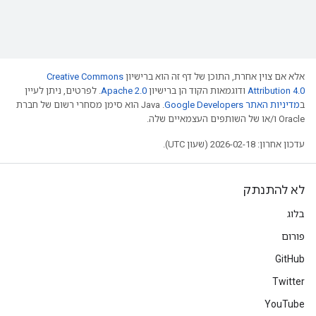
אלא אם צוין אחרת, התוכן של דף זה הוא ברישיון
Creative Commons
Attribution 4.0
ודוגמאות הקוד הן ברישיון
Apache 2.0
. לפרטים, ניתן לעיין
ב
מדיניות האתר Google Developers‏
.‏ Java הוא סימן מסחרי רשום של חברת
Oracle ו/או של השותפים העצמאיים שלה.
עדכון אחרון: 2026-02-18 (שעון UTC).
לא להתנתק
בלוג
פורום
GitHub
Twitter
YouTube