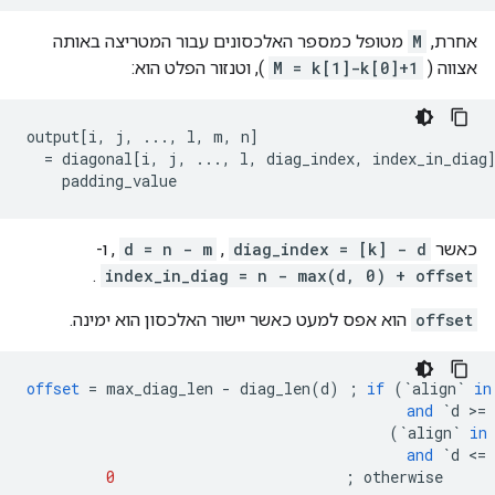
אחרת,
M
מטופל כמספר האלכסונים עבור המטריצה ​​באותה
אצווה (
M = k[1]-k[0]+1
), וטנזור הפלט הוא:
output[i, j, ..., l, m, n]

  = diagonal[i, j, ..., l, diag_index, index_in_diag]
    padding_value                                   
כאשר
diag_index = [k] - d
,
d = n - m
, ו-
.
index_in_diag = n - max(d, 0) + offset
offset
הוא אפס למעט כאשר יישור האלכסון הוא ימינה.
offset
=
max_diag_len
-
diag_len
(
d
)
;
if
(
`align`
in
and
`d >= 
(
`align`
in
and
`d <= 
0
;
otherwise