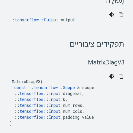
 תְפוּקָה 
::
tensorflow::Output
 output
 תפקידים ציבוריים 
Diag
V3 
 Matrix
MatrixDiagV3
(
const
::
tensorflow
::
Scope
&
scope
,
::
tensorflow
::
Input
diagonal
,
::
tensorflow
::
Input
k
,
::
tensorflow
::
Input
num_rows
,
::
tensorflow
::
Input
num_cols
,
::
tensorflow
::
Input
padding_value
)