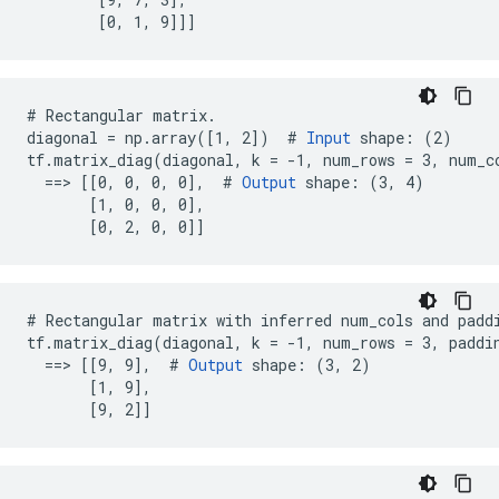
        [0, 1, 9]]]
# Rectangular matrix.

diagonal = np.array([1, 2])  # 
Input
 shape: (2)

tf.matrix_diag(diagonal, k = -1, num_rows = 3, num_co
  ==> [[0, 0, 0, 0],  # 
Output
 shape: (3, 4)

       [1, 0, 0, 0],

       [0, 2, 0, 0]]
# Rectangular matrix with inferred num_cols and paddi
tf.matrix_diag(diagonal, k = -1, num_rows = 3, paddin
  ==> [[9, 9],  # 
Output
 shape: (3, 2)

       [1, 9],

       [9, 2]]