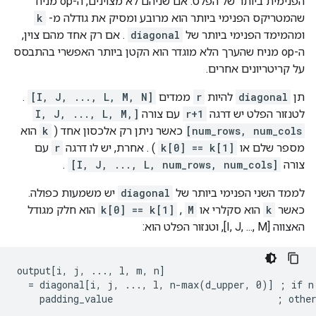
הפנימית ביותר של הפלט. אם שניהם לא מצוינים, ה-op מניח
שהמטריקס הפנימי ביותר הוא מרובע ומסיק את גודלה מ-
k
ומהמימד הפנימי ביותר של
diagonal
. אם רק אחד מהם צוין,
ה-op מניח שהערך הלא מוגדר הוא הקטן ביותר האפשרי בהתבסס
על קריטריונים אחרים.
תן
diagonal
להיות
r
ממדים
[I, J, ..., L, M, N]
.
לטנזור הפלט יש דרגה
r+1
עם צורה
[I, J, ..., L, M,
num_rows, num_cols]
כאשר ניתן רק אלכסון אחד (
k
הוא
מספר שלם או
k[0] == k[1]
) . אחרת, יש לו דרגה
r
עם
צורה
[I, J, ..., L, num_rows, num_cols]
.
לממד השני הפנימי ביותר של
diagonal
יש משמעות כפולה.
כאשר
k
הוא סקלרי או
M
,
k[0] == k[1]
הוא חלק מגודל
האצווה [I, J, ..., M], וטנזור הפלט הוא:
output[i, j, ..., l, m, n]

  = diagonal[i, j, ..., l, n-max(d_upper, 0)] ; if n 
    padding_value                             ; othe