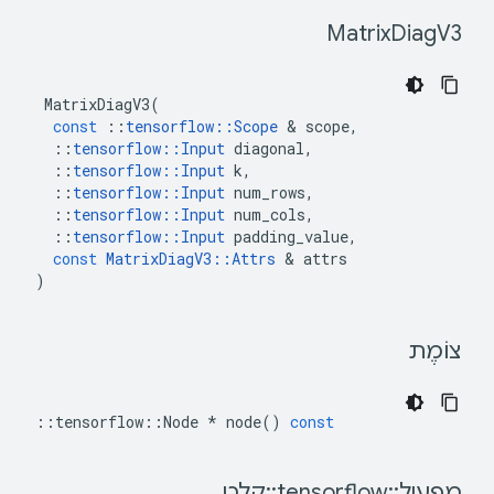
Diag
V3 
 Matrix
MatrixDiagV3
(
const
::
tensorflow
::
Scope
&
scope
,
::
tensorflow
::
Input
diagonal
,
::
tensorflow
::
Input
k
,
::
tensorflow
::
Input
num_rows
,
::
tensorflow
::
Input
num_cols
,
::
tensorflow
::
Input
padding_value
,
const
MatrixDiagV3
::
Attrs
&
attrs
)
 צוֹמֶת 
::
tensorflow
::
Node
*
node
()
const
 מפעיל
::
tensorflow
::
קלט 