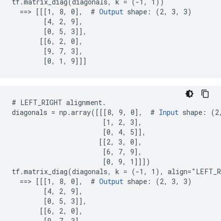
tf.matrix_diag(diagonals, k = (-1, 1))

  ==> [[[1, 8, 0],  # 
Output
 shape: (2, 3, 3)

        [4, 2, 9],

        [0, 5, 3]],

       [[6, 2, 0],

        [9, 7, 3],

        [0, 1, 9]]]
# LEFT_RIGHT alignment.

diagonals = np.array([[[8, 9, 0],  # 
Input
 shape: (2,
                       [1, 2, 3],

                       [0, 4, 5]],

                      [[2, 3, 0],

                       [6, 7, 9],

                       [0, 9, 1]]])

tf.matrix_diag(diagonals, k = (-1, 1), align="LEFT_R
  ==> [[[1, 8, 0],  # 
Output
 shape: (2, 3, 3)

        [4, 2, 9],

        [0, 5, 3]],

       [[6, 2, 0],

        [9, 7, 3],
