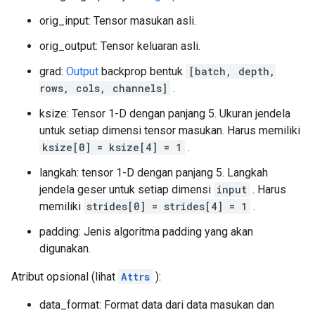
orig_input: Tensor masukan asli.
orig_output: Tensor keluaran asli.
grad:
Output
backprop bentuk
[batch, depth,
rows, cols, channels]
.
ksize: Tensor 1-D dengan panjang 5. Ukuran jendela
untuk setiap dimensi tensor masukan. Harus memiliki
ksize[0] = ksize[4] = 1
.
langkah: tensor 1-D dengan panjang 5. Langkah
jendela geser untuk setiap dimensi
input
. Harus
memiliki
strides[0] = strides[4] = 1
.
padding: Jenis algoritma padding yang akan
digunakan.
Atribut opsional (lihat
Attrs
):
data_format: Format data dari data masukan dan