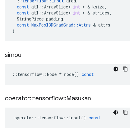
::
tensorflow
::
Input
grad
,
const
gtl
::
ArraySlice
<
int
>
&
ksize
,
const
gtl
::
ArraySlice
<
int
>
&
strides
,
StringPiece
padding
,
const
MaxPool3DGradGrad
::
Attrs
&
attrs
)
simpul
::
tensorflow
::
Node
*
node
()
const
operator
::
tensorflow
::
Masukan
operator
::
tensorflow
::
Input
()
const