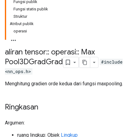
Fungsi publik
Fungsi statis publik
Struktur
Atribut publik
operasi
aliran tensor
::
operasi
::
Max
Pool3DGrad
Grad
#include
<nn_ops.h>
Menghitung gradien orde kedua dari fungsi maxpooling.
Ringkasan
Argumen:
ruang lingkup: Objek
Lingkup