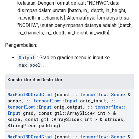
keluaran. Dengan format default "NDHWC", data
disimpan dalam urutan: [batch, in_ depth, in_height,
in_width, in_channels]. Alternatifnya, formatnya bisa
"NCDHW", urutan penyimpanan datanya adalah: [batch,
in_channels, in_ depth, in_height, in_width].
Pengembalian:
Output
: Gradien gradien menulis input ke
max_pool
.
Konstruktor dan Destruktor
Max
Pool3DGrad
Grad
(const
::
tensorflow
::
Scope
&
scope
,
::
tensorflow
::
Input
orig
_
input
,
::
tensorflow
::
Input
orig
_
output
,
::
tensorflow
::
Input
grad
,
const gtl
::
Array
Slice< int > &
ksize
,
const gtl
::
Array
Slice< int > & strides
,
String
Piece padding)
Max
Pool3DGrad
Grad
(const
::
tensorflow
::
Scope
&