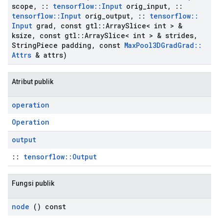
scope
,
::
tensorflow
::
Input
orig
_
input
,
::
tensorflow
::
Input
orig
_
output
,
::
tensorflow
::
Input
grad
,
const gtl
::
Array
Slice< int > &
ksize
,
const gtl
::
Array
Slice< int > & strides
,
String
Piece padding
,
const
Max
Pool3DGrad
Grad
::
Attrs
& attrs)
Atribut publik
operation
Operation
output
::
tensorflow::Output
Fungsi publik
node
() const