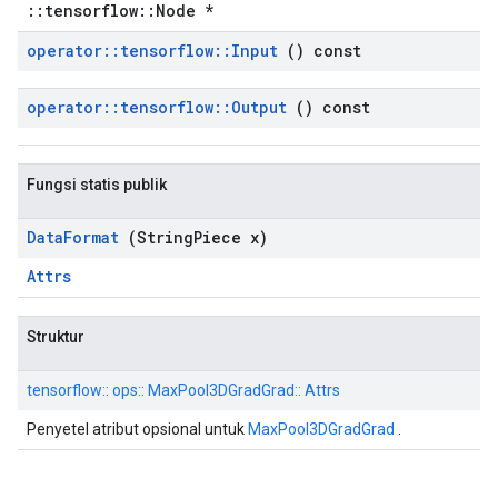
::tensorflow::Node *
operator
::
tensorflow
::
Input
() const
operator
::
tensorflow
::
Output
() const
Fungsi statis publik
Data
Format
(String
Piece x)
Attrs
Struktur
tensorflow:: ops:: MaxPool3DGradGrad:: Attrs
Penyetel atribut opsional untuk
MaxPool3DGradGrad
.