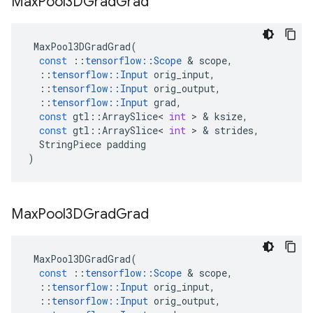
Max
Pool3DGrad
Grad
MaxPool3DGradGrad
(
const
::
tensorflow
::
Scope
&
scope
,
::
tensorflow
::
Input
orig_input
,
::
tensorflow
::
Input
orig_output
,
::
tensorflow
::
Input
grad
,
const
gtl
::
ArraySlice
<
int
>
&
ksize
,
const
gtl
::
ArraySlice
<
int
>
&
strides
,
StringPiece
padding
)
Max
Pool3DGrad
Grad
MaxPool3DGradGrad
(
const
::
tensorflow
::
Scope
&
scope
,
::
tensorflow
::
Input
orig_input
,
::
tensorflow
::
Input
orig_output
,